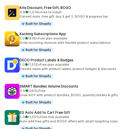
Kite Discount, Free Gift, BOGO
5つ星中
4.9
(1,014)
•
Free to install
合計レビュー数：1014件
Convert more: free gift, buy X get Y, BOGO & progress bar
Built for Shopify
Kaching Subscriptions App
5つ星中
5.0
(818)
•
Free plan available
合計レビュー数：818件
Grow recurring revenue with flexible product subscriptions
Built for Shopify
DECO Product Labels & Badges
5つ星中
5.0
(1,512)
•
Free plan available
合計レビュー数：1512件
Elevate sales with product labels, product badges & discounts
Built for Shopify
SMART Bundles Volume Discounts
5つ星中
4.9
(263)
•
Free
合計レビュー数：263件
Grow AOV with product bundles, BOGO, quantity breaks & gifts
Built for Shopify
EG Auto Add to Cart Free Gift
5つ星中
5.0
(1,001)
•
Free trial available
合計レビュー数：1001件
Auto-add free gifts and BOGO offers with smart targeting rules
Built for Shopify