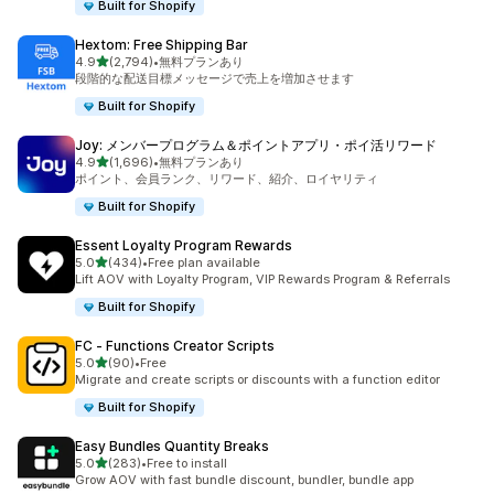
Built for Shopify
Hextom: Free Shipping Bar
5つ星中
4.9
(2,794)
•
無料プランあり
合計レビュー数：2794件
段階的な配送目標メッセージで売上を増加させます
Built for Shopify
Joy: メンバープログラム＆ポイントアプリ・ポイ活リワード
5つ星中
4.9
(1,696)
•
無料プランあり
合計レビュー数：1696件
ポイント、会員ランク、リワード、紹介、ロイヤリティ
Built for Shopify
Essent Loyalty Program Rewards
5つ星中
5.0
(434)
•
Free plan available
合計レビュー数：434件
Lift AOV with Loyalty Program, VIP Rewards Program & Referrals
Built for Shopify
FC ‑ Functions Creator Scripts
5つ星中
5.0
(90)
•
Free
合計レビュー数：90件
Migrate and create scripts or discounts with a function editor
Built for Shopify
Easy Bundles Quantity Breaks
5つ星中
5.0
(283)
•
Free to install
合計レビュー数：283件
Grow AOV with fast bundle discount, bundler, bundle app