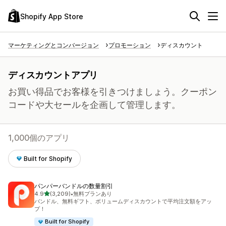
Shopify App Store
マーケティングとコンバージョン
プロモーション
ディスカウント
ディスカウントアプリ
お買い得品でお客様を引きつけましょう。クーポン
コードや大セールを企画して管理します。
1,000個のアプリ
Built for Shopify
パンパーバンドルの数量割引
5つ星中
4.9
(3,209)
•
無料プランあり
合計レビュー数：3209件
バンドル、無料ギフト、ボリュームディスカウントで平均注文額をアッ
プ！
Built for Shopify