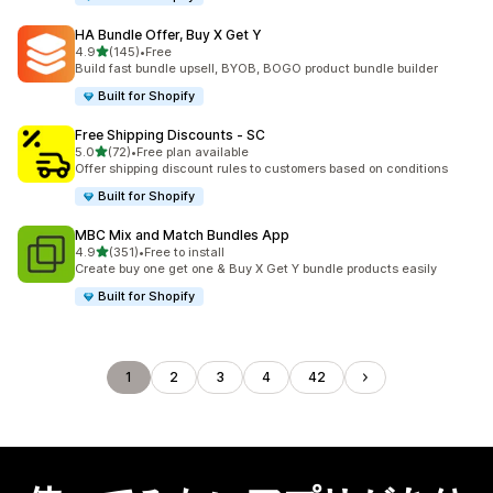
HA Bundle Offer, Buy X Get Y
5つ星中
4.9
(145)
•
Free
合計レビュー数：145件
Build fast bundle upsell, BYOB, BOGO product bundle builder
Built for Shopify
Free Shipping Discounts ‑ SC
5つ星中
5.0
(72)
•
Free plan available
合計レビュー数：72件
Offer shipping discount rules to customers based on conditions
Built for Shopify
MBC Mix and Match Bundles App
5つ星中
4.9
(351)
•
Free to install
合計レビュー数：351件
Create buy one get one & Buy X Get Y bundle products easily
Built for Shopify
1
2
3
4
42