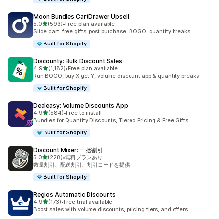
Moon Bundles CartDrawer Upsell
5つ星中
5.0
(593)
•
Free plan available
合計レビュー数：593件
Slide cart, free gifts, post purchase, BOGO, quantity breaks
Built for Shopify
Discounty: Bulk Discount Sales
5つ星中
4.9
(1,182)
•
Free plan available
合計レビュー数：1182件
Run BOGO, buy X get Y, volume discount app & quantity breaks
Built for Shopify
Dealeasy: Volume Discounts App
5つ星中
4.9
(584)
•
Free to install
合計レビュー数：584件
Bundles for Quantity Discounts, Tiered Pricing & Free Gifts.
Built for Shopify
Discount Mixer: 一括割引
5つ星中
5.0
(228)
•
無料プランあり
合計レビュー数：228件
数量割引、配送割引、割引コードを提供
Built for Shopify
Regios Automatic Discounts
5つ星中
4.9
(173)
•
Free trial available
合計レビュー数：173件
Boost sales with volume discounts, pricing tiers, and offers