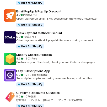
Built for Shopify
Email PopUp & Pop Up Discount
5つ星中
4.7
(180)
•
Free
合計レビュー数：180件
Upsell via Pop Up email, SMS popups,spin the wheel, newsletter
Built for Shopify
Scala Payment Method Discount
5つ星中
5.0
(66)
•
Free
合計レビュー数：66件
Offer payment method & prepaid discounts during checkout
Built for Shopify
Shopify Checkout Blocks
5つ星中
4.3
(180)
•
Free
合計レビュー数：180件
Customize your Checkout, Thank you and Order status pages
Easy Subscriptions App
5つ星中
5.0
(191)
•
Free to install
合計レビュー数：191件
Subscription app for recurring revenue, boxes, and bundles
Built for Shopify
G: Volume Discounts & Bundles
5つ星中
5.0
(107)
•
無料
合計レビュー数：107件
数量割引・バンドル・無料ギフト・アップセルでAOV向上
Built for Shopify