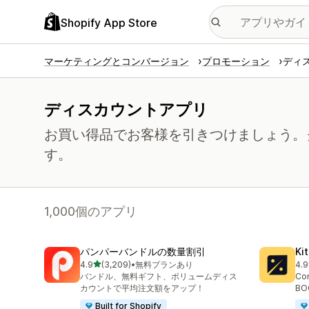
Shopify App Store
マーケティングとコンバージョン
プロモーション
ディ
ディスカウントアプリ
お買い得品でお客様を引きつけましょう。
す。
1,000個のアプリ
パンパーバンドルの数量割引
Ki
5つ星中
4.9
(3,209)
•
無料プランあり
4.9
合計レビュー数：3209件
合計
バンドル、無料ギフト、ボリュームディス
Con
カウントで平均注文額をアップ！
BOG
Built for Shopify