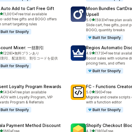
 Auto Add to Cart Free Gift
Moon Bundles CartDr
5つ星中
(1,001)
•
Free trial available
Upsell
レビュー数：1001件
o-add free gifts and BOGO offers
5つ星中
5.0
(593)
•
Free plan avail
合計レビュー数：593件
h smart targeting rules
Slide cart, free gifts, post 
BOGO, quantity breaks
Built for Shopify
Built for Shopify
scount Mixer: 一括割引
Regios Automatic Dis
5つ星中
5つ星中
(228)
•
無料プランあり
4.9
(173)
•
Free trial availa
計レビュー数：228件
合計レビュー数：173件
量割引、配送割引、割引コードを提供
Boost sales with volume d
pricing tiers, and offers
Built for Shopify
Built for Shopify
sent Loyalty Program Rewards
FC ‑ Functions Creator
5つ星中
5つ星中
(434)
•
Free plan available
5.0
(90)
•
Free
計レビュー数：434件
合計レビュー数：90件
t AOV with Loyalty Program, VIP
Migrate and create scripts
ards Program & Referrals
with a function editor
Built for Shopify
Built for Shopify
ala Payment Method Discount
Shopify Checkout Blo
5つ星中
5つ星中
(66)
•
Free
4.3
(180)
•
Free