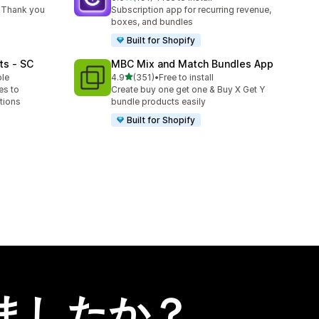
合計レビュー数：191件
 Thank you
Subscription app for recurring revenue,
boxes, and bundles
Built for Shopify
ts ‑ SC
MBC Mix and Match Bundles App
5つ星中
ble
4.9
(351)
•
Free to install
合計レビュー数：351件
es to
Create buy one get one & Buy X Get Y
tions
bundle products easily
Built for Shopify
ましたか？