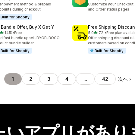
計レビュー数：66件
合計レビュー数：180件
er payment method & prepaid
Customize your Checkout,
counts during checkout
and Order status pages
Built for Shopify
 Bundle Offer, Buy X Get Y
Free Shipping Discoun
5つ星中
5つ星中
(145)
•
Free
5.0
(72)
•
Free plan availa
計レビュー数：145件
合計レビュー数：72件
ld fast bundle upsell, BYOB, BOGO
Offer shipping discount rul
duct bundle builder
customers based on condi
Built for Shopify
Built for Shopify
次へ
1
2
3
4
…
42
たいアプリがあり