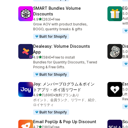
SMART Bundles Volume
EG
Discounts
5.0
合計
Aut
5つ星中
4.9
(263)
•
Free
合計レビュー数：263件
wit
Grow AOV with product bundles,
BOGO, quantity breaks & gifts
Built for Shopify
Dealeasy: Volume Discounts
Di
App
5.0
合
数
5つ星中
4.9
(584)
•
Free to install
合計レビュー数：584件
Bundles for Quantity Discounts, Tiered
Pricing & Free Gifts.
Built for Shopify
Joy: メンバープログラム＆ポイン
Es
トアプリ・ポイ活リワード
5.0
合
Lif
5つ星中
4.9
(1,696)
•
無料プランあり
合計レビュー数：1696件
Rew
ポイント、会員ランク、リワード、紹介、
ロイヤリティ
Built for Shopify
Email PopUp & Pop Up Discount
Sc
5つ星中
4.7
(180)
•
Free
5.0