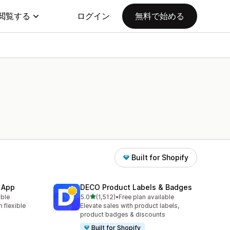
閲覧する
ログイン
無料で始める
Built for Shopify
 App
DECO Product Labels & Badges
5つ星中
able
5.0
(1,512)
•
Free plan available
合計レビュー数：1512件
 flexible
Elevate sales with product labels,
product badges & discounts
Built for Shopify