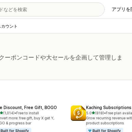
アプリを
スカウント
クーポンコードや大セールを企画して管理しま
te Discount, Free Gift, BOGO
Kaching Subscriptions
5つ星中
5つ星中
(1,014)
•
Free to install
5.0
(818)
•
Free plan avail
レビュー数：1014件
合計レビュー数：818件
vert more: free gift, buy X get Y,
Grow recurring revenue with
O & progress bar
product subscriptions
Built for Shopify
Built for Shopify