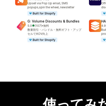
合計レビュー数：180件
合
Upsell via Pop Up email, SMS
Off
popups,spin the wheel, newsletter
dis
Built for Shopify
G: Volume Discounts & Bundles
HA
5つ星中
5.0
(107)
•
無料
4.9
合計レビュー数：107件
合
数量割引・バンドル・無料ギフト・アップ
Bui
セルでAOV向上
pro
Built for Shopify
使ってみ