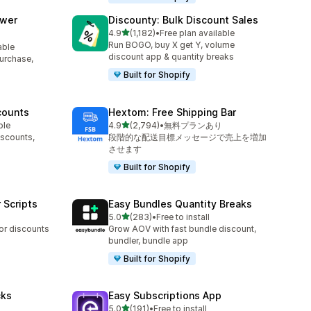
awer
Discounty: Bulk Discount Sales
5つ星中
4.9
(1,182)
•
Free plan available
合計レビュー数：1182件
Run BOGO, buy X get Y, volume
able
discount app & quantity breaks
purchase,
Built for Shopify
counts
Hextom: Free Shipping Bar
5つ星中
ble
4.9
(2,794)
•
無料プランあり
合計レビュー数：2794件
iscounts,
段階的な配送目標メッセージで売上を増加
させます
Built for Shopify
 Scripts
Easy Bundles Quantity Breaks
5つ星中
5.0
(283)
•
Free to install
合計レビュー数：283件
 or discounts
Grow AOV with fast bundle discount,
bundler, bundle app
Built for Shopify
cks
Easy Subscriptions App
5つ星中
5.0
(191)
•
Free to install