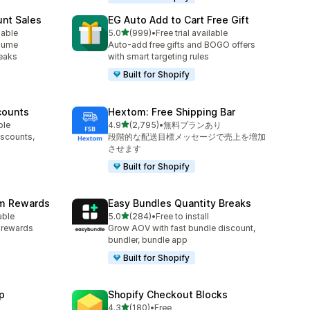
unt Sales
EG Auto Add to Cart Free Gift
5つ星中
lable
5.0
(999)
•
Free trial available
合計レビュー数：999件
olume
Auto-add free gifts and BOGO offers
reaks
with smart targeting rules
Built for Shopify
counts
Hextom: Free Shipping Bar
5つ星中
ble
4.9
(2,795)
•
無料プランあり
合計レビュー数：2795件
iscounts,
段階的な配送目標メッセージで売上を増加
させます
Built for Shopify
am Rewards
Easy Bundles Quantity Breaks
5つ星中
able
5.0
(284)
•
Free to install
合計レビュー数：284件
y rewards
Grow AOV with fast bundle discount,
bundler, bundle app
Built for Shopify
p
Shopify Checkout Blocks
5つ星中
4.3
(180)
•
Free