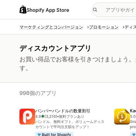
Shopify App Store
マーケティングとコンバージョン
プロモーション
ディ
ディスカウントアプリ
お買い得品でお客様を引きつけましょう。
す。
998個のアプリ
パンパーバンドルの数量割引
Ka
5つ星中
4.9
(3,216)
•
無料プランあり
5.0
合計レビュー数：3216件
合
バンドル、無料ギフト、ボリュームディス
Gro
カウントで平均注文額をアップ！
pro
Built for Shopify