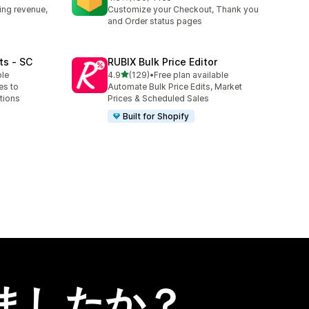
合計レビュー数：180件
ing revenue,
Customize your Checkout, Thank you
and Order status pages
ts ‑ SC
RUBIX Bulk Price Editor
5つ星中
ble
4.9
(129)
•
Free plan available
合計レビュー数：129件
es to
Automate Bulk Price Edits, Market
tions
Prices & Scheduled Sales
Built for Shopify
ましたか？