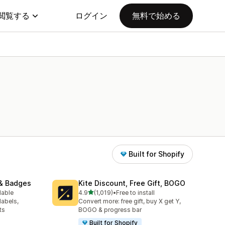
閲覧する
ログイン
無料で始める
Built for Shopify
& Badges
Kite Discount, Free Gift, BOGO
5つ星中
lable
4.9
(1,019)
•
Free to install
合計レビュー数：1019件
labels,
Convert more: free gift, buy X get Y,
ts
BOGO & progress bar
Built for Shopify