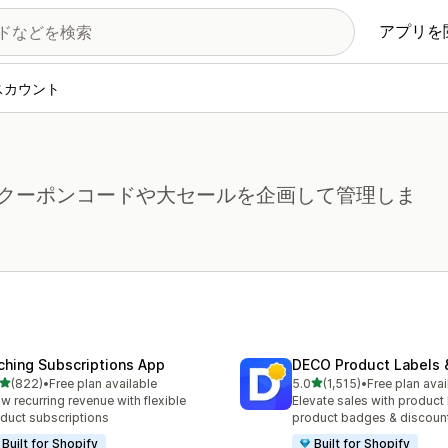
アプリを
スカウント
クーポンコードや大セールを企画して管理しま
ching Subscriptions App
DECO Product Labels 
5つ星中
5つ星中
(822)
•
Free plan available
5.0
(1,515)
•
Free plan avai
計レビュー数：822件
合計レビュー数：1515件
w recurring revenue with flexible
Elevate sales with product 
duct subscriptions
product badges & discoun
Built for Shopify
Built for Shopify