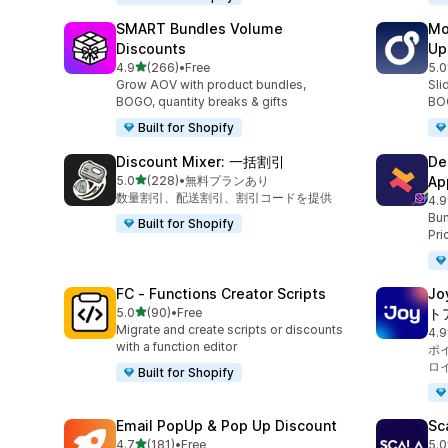
SMART Bundles Volume
Mo
Discounts
Up
5つ星中
4.9
(266)
•
Free
5.0
合計レビュー数：266件
合
Grow AOV with product bundles,
Sli
BOGO, quantity breaks & gifts
BOG
Built for Shopify
Discount Mixer: 一括割引
De
5つ星中
5.0
(228)
•
無料プランあり
Ap
合計レビュー数：228件
数量割引、配送割引、割引コードを提供
4.9
合
Bun
Built for Shopify
Pri
FC ‑ Functions Creator Scripts
J
5つ星中
5.0
(90)
•
Free
ト
合計レビュー数：90件
Migrate and create scripts or discounts
4.9
合
with a function editor
ポ
ロ
Built for Shopify
Email PopUp & Pop Up Discount
Sc
5つ星中
4.7
(181)
•
Free
5.0