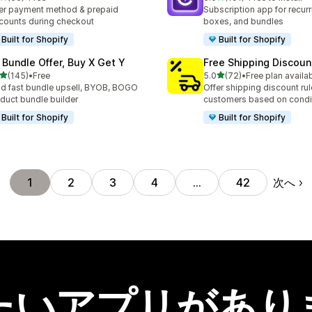
計レビュー数：66件
合計レビュー数：191件
er payment method & prepaid
Subscription app for recurr
counts during checkout
boxes, and bundles
Built for Shopify
Built for Shopify
 Bundle Offer, Buy X Get Y
Free Shipping Discoun
5つ星中
5つ星中
(145)
•
Free
5.0
(72)
•
Free plan availa
計レビュー数：145件
合計レビュー数：72件
ld fast bundle upsell, BYOB, BOGO
Offer shipping discount rul
duct bundle builder
customers based on condi
Built for Shopify
Built for Shopify
次へ
1
2
3
4
…
42
たいアプリがあり