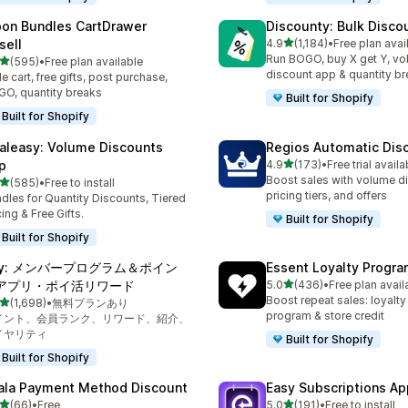
on Bundles CartDrawer
Discounty: Bulk Disco
5つ星中
sell
4.9
(1,184)
•
Free plan avai
合計レビュー数：1184件
Run BOGO, buy X get Y, v
5つ星中
(595)
•
Free plan available
計レビュー数：595件
discount app & quantity b
de cart, free gifts, post purchase,
O, quantity breaks
Built for Shopify
Built for Shopify
aleasy: Volume Discounts
Regios Automatic Dis
5つ星中
p
4.9
(173)
•
Free trial availa
合計レビュー数：173件
Boost sales with volume d
5つ星中
(585)
•
Free to install
計レビュー数：585件
pricing tiers, and offers
dles for Quantity Discounts, Tiered
cing & Free Gifts.
Built for Shopify
Built for Shopify
oy: メンバープログラム＆ポイン
Essent Loyalty Progr
5つ星中
アプリ・ポイ活リワード
5.0
(436)
•
Free plan avail
合計レビュー数：436件
Boost repeat sales: loyalt
5つ星中
(1,698)
•
無料プランあり
計レビュー数：1698件
program & store credit
イント、会員ランク、リワード、紹介、
イヤリティ
Built for Shopify
Built for Shopify
ala Payment Method Discount
Easy Subscriptions Ap
5つ星中
5つ星中
(66)
•
Free
5.0
(191)
•
Free to install