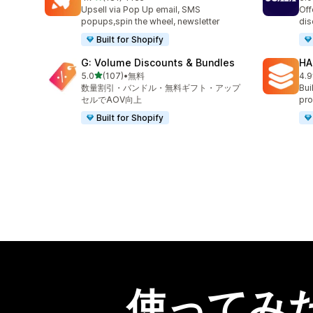
合計レビュー数：181件
合
Upsell via Pop Up email, SMS
Off
popups,spin the wheel, newsletter
dis
Built for Shopify
G: Volume Discounts & Bundles
HA
5つ星中
5.0
(107)
•
無料
4.9
合計レビュー数：107件
合
数量割引・バンドル・無料ギフト・アップ
Bui
セルでAOV向上
pro
Built for Shopify
使ってみ