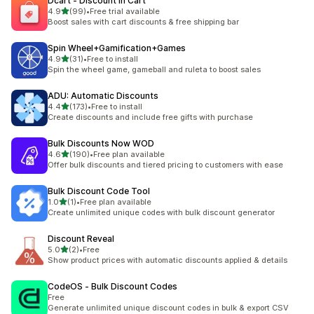
Dcart ‑ Discount in Cart
별 5개 중
4.9
(99)
•
Free trial available
총 리뷰 99개
Boost sales with cart discounts & free shipping bar
Spin Wheel+Gamification+Games
별 5개 중
4.9
(31)
•
Free to install
총 리뷰 31개
Spin the wheel game, gameball and ruleta to boost sales
ADU: Automatic Discounts
별 5개 중
4.4
(173)
•
Free to install
총 리뷰 173개
Create discounts and include free gifts with purchase
Bulk Discounts Now WOD
별 5개 중
4.6
(190)
•
Free plan available
총 리뷰 190개
Offer bulk discounts and tiered pricing to customers with ease
Bulk Discount Code Tool
별 5개 중
1.0
(1)
•
Free plan available
총 리뷰 1개
Create unlimited unique codes with bulk discount generator
Discount Reveal
별 5개 중
5.0
(2)
•
Free
총 리뷰 2개
Show product prices with automatic discounts applied & details
CodeOS ‑ Bulk Discount Codes
Free
Generate unlimited unique discount codes in bulk & export CSV