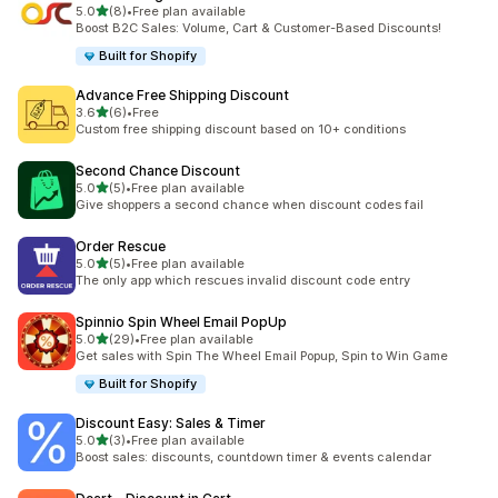
별 5개 중
5.0
(8)
•
Free plan available
총 리뷰 8개
Boost B2C Sales: Volume, Cart & Customer-Based Discounts!
Built for Shopify
Advance Free Shipping Discount
별 5개 중
3.6
(6)
•
Free
총 리뷰 6개
Custom free shipping discount based on 10+ conditions
Second Chance Discount
별 5개 중
5.0
(5)
•
Free plan available
총 리뷰 5개
Give shoppers a second chance when discount codes fail
Order Rescue
별 5개 중
5.0
(5)
•
Free plan available
총 리뷰 5개
The only app which rescues invalid discount code entry
Spinnio Spin Wheel Email PopUp
별 5개 중
5.0
(29)
•
Free plan available
총 리뷰 29개
Get sales with Spin The Wheel Email Popup, Spin to Win Game
Built for Shopify
Discount Easy: Sales & Timer
별 5개 중
5.0
(3)
•
Free plan available
총 리뷰 3개
Boost sales: discounts, countdown timer & events calendar