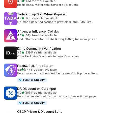
별 5개 중
3.6
(4)
•
Free trial available
총 리뷰 4개
Block discounts for sale items or all products
Tada Pop up Spin Wheel Popups
별 5개 중
4.7
(129)
•
Free plan available
총 리뷰 129개
On-brand gamified popups to grow email and SMS lists
Afluencer Influencer Collabs
별 5개 중
4.7
(34)
•
Free trial available
총 리뷰 34개
Find Influencers for Collabs & easy Gifting for social posts.
ID.me Community Verification
별 5개 중
3.5
(23)
•
Free trial available
총 리뷰 23개
Offer Exclusive Discounts to Loyal Customers
FlashX: Bulk Price Editor
별 5개 중
4.1
(34)
•
Free plan available
총 리뷰 34개
Boost sales with scheduled flash sales & bulk price editors.
Built for Shopify
DF: Discount on Cart Input
별 5개 중
5.0
(10)
•
Free trial available
총 리뷰 10개
Boost conversions w/ discount on cart drawer & cart page
Built for Shopify
OSCP Pricing & Discount Suite