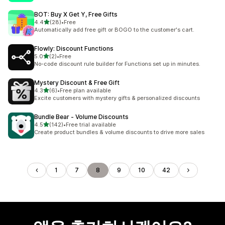
BOT: Buy X Get Y, Free Gifts
별 5개 중
4.4
(28)
•
Free
총 리뷰 28개
Automatically add free gift or BOGO to the customer's cart.
Flowly: Discount Functions
별 5개 중
5.0
(2)
•
Free
총 리뷰 2개
No-code discount rule builder for Functions set up in minutes.
Mystery Discount & Free Gift
별 5개 중
4.3
(6)
•
Free plan available
총 리뷰 6개
Excite customers with mystery gifts & personalized discounts
Bundle Bear ‑ Volume Discounts
별 5개 중
4.5
(142)
•
Free trial available
총 리뷰 142개
Create product bundles & volume discounts to drive more sales
1
7
8
9
10
42