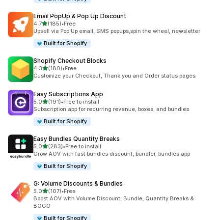
Email PopUp & Pop Up Discount
별 5개 중
4.7
(185)
•
Free
총 리뷰 185개
Upsell via Pop Up email, SMS popups,spin the wheel, newsletter
Built for Shopify
Shopify Checkout Blocks
별 5개 중
4.3
(180)
•
Free
총 리뷰 180개
Customize your Checkout, Thank you and Order status pages
Easy Subscriptions App
별 5개 중
5.0
(191)
•
Free to install
총 리뷰 191개
Subscription app for recurring revenue, boxes, and bundles
Built for Shopify
Easy Bundles Quantity Breaks
별 5개 중
5.0
(283)
•
Free to install
총 리뷰 283개
Grow AOV with fast bundles discount, bundler, bundles app
Built for Shopify
G: Volume Discounts & Bundles
별 5개 중
5.0
(107)
•
Free
총 리뷰 107개
Boost AOV with Volume Discount, Bundle, Quantity Breaks &
BOGO
Built for Shopify