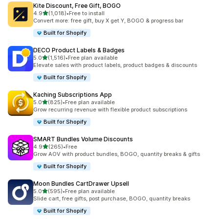
Kite Discount, Free Gift, BOGO
별 5개 중
4.9
(1,018)
•
Free to install
총 리뷰 1018개
Convert more: free gift, buy X get Y, BOGO & progress bar
Built for Shopify
DECO Product Labels & Badges
별 5개 중
5.0
(1,516)
•
Free plan available
총 리뷰 1516개
Elevate sales with product labels, product badges & discounts
Built for Shopify
Kaching Subscriptions App
별 5개 중
5.0
(825)
•
Free plan available
총 리뷰 825개
Grow recurring revenue with flexible product subscriptions
Built for Shopify
SMART Bundles Volume Discounts
별 5개 중
4.9
(265)
•
Free
총 리뷰 265개
Grow AOV with product bundles, BOGO, quantity breaks & gifts
Built for Shopify
Moon Bundles CartDrawer Upsell
별 5개 중
5.0
(595)
•
Free plan available
총 리뷰 595개
Slide cart, free gifts, post purchase, BOGO, quantity breaks
Built for Shopify