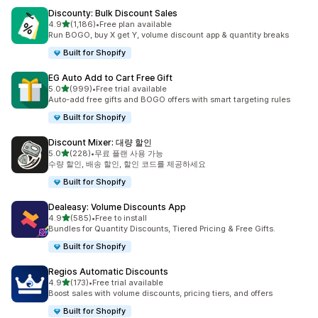
Discounty: Bulk Discount Sales
별 5개 중
4.9
(1,186)
•
Free plan available
총 리뷰 1186개
Run BOGO, buy X get Y, volume discount app & quantity breaks
Built for Shopify
EG Auto Add to Cart Free Gift
별 5개 중
5.0
(999)
•
Free trial available
총 리뷰 999개
Auto-add free gifts and BOGO offers with smart targeting rules
Built for Shopify
Discount Mixer: 대량 할인
별 5개 중
5.0
(228)
•
무료 플랜 사용 가능
총 리뷰 228개
수량 할인, 배송 할인, 할인 코드를 제공하세요
Built for Shopify
Dealeasy: Volume Discounts App
별 5개 중
4.9
(585)
•
Free to install
총 리뷰 585개
Bundles for Quantity Discounts, Tiered Pricing & Free Gifts.
Built for Shopify
Regios Automatic Discounts
별 5개 중
4.9
(173)
•
Free trial available
총 리뷰 173개
Boost sales with volume discounts, pricing tiers, and offers
Built for Shopify