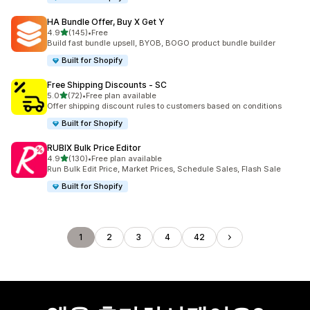
HA Bundle Offer, Buy X Get Y
별 5개 중
4.9
(145)
•
Free
총 리뷰 145개
Build fast bundle upsell, BYOB, BOGO product bundle builder
Built for Shopify
Free Shipping Discounts ‑ SC
별 5개 중
5.0
(72)
•
Free plan available
총 리뷰 72개
Offer shipping discount rules to customers based on conditions
Built for Shopify
RUBIX Bulk Price Editor
별 5개 중
4.9
(130)
•
Free plan available
총 리뷰 130개
Run Bulk Edit Price, Market Prices, Schedule Sales, Flash Sale
Built for Shopify
1
2
3
4
42