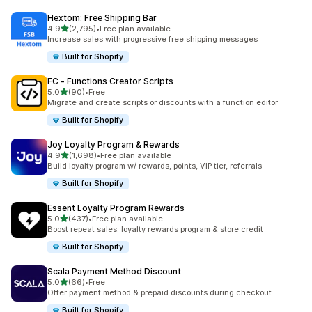
Hextom: Free Shipping Bar
별 5개 중
4.9
(2,795)
•
Free plan available
총 리뷰 2795개
Increase sales with progressive free shipping messages
Built for Shopify
FC ‑ Functions Creator Scripts
별 5개 중
5.0
(90)
•
Free
총 리뷰 90개
Migrate and create scripts or discounts with a function editor
Built for Shopify
Joy Loyalty Program & Rewards
별 5개 중
4.9
(1,698)
•
Free plan available
총 리뷰 1698개
Build loyalty program w/ rewards, points, VIP tier, referrals
Built for Shopify
Essent Loyalty Program Rewards
별 5개 중
5.0
(437)
•
Free plan available
총 리뷰 437개
Boost repeat sales: loyalty rewards program & store credit
Built for Shopify
Scala Payment Method Discount
별 5개 중
5.0
(66)
•
Free
총 리뷰 66개
Offer payment method & prepaid discounts during checkout
Built for Shopify