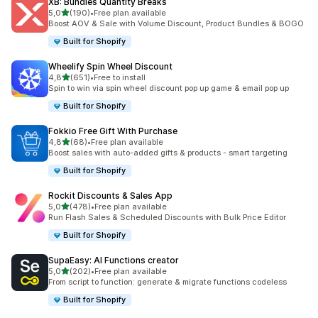
XB: Bundles Quantity Breaks
av 5 stjerner
5,0
(190)
•
Free plan available
Totalt 190 omtaler
Boost AOV & Sale with Volume Discount, Product Bundles & BOGO
Built for Shopify
Wheelify Spin Wheel Discount
av 5 stjerner
4,8
(651)
•
Free to install
Totalt 651 omtaler
Spin to win via spin wheel discount pop up game & email pop up
Built for Shopify
Fokkio Free Gift With Purchase
av 5 stjerner
4,8
(68)
•
Free plan available
Totalt 68 omtaler
Boost sales with auto-added gifts & products - smart targeting
Built for Shopify
Rockit Discounts & Sales App
av 5 stjerner
5,0
(478)
•
Free plan available
Totalt 478 omtaler
Run Flash Sales & Scheduled Discounts with Bulk Price Editor
Built for Shopify
SupaEasy: AI Functions creator
av 5 stjerner
5,0
(202)
•
Free plan available
Totalt 202 omtaler
From script to function: generate & migrate functions codeless
Built for Shopify