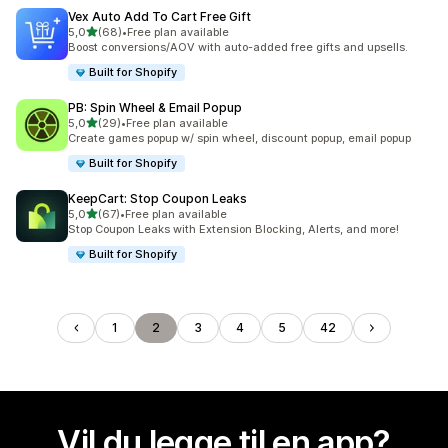
Vex Auto Add To Cart Free Gift
av 5 stjerner
5,0
(68)
•
Free plan available
Totalt 68 omtaler
Boost conversions/AOV with auto-added free gifts and upsells.
Built for Shopify
PB: Spin Wheel & Email Popup
av 5 stjerner
5,0
(29)
•
Free plan available
Totalt 29 omtaler
Create games popup w/ spin wheel, discount popup, email popup
Built for Shopify
KeepCart: Stop Coupon Leaks
av 5 stjerner
5,0
(67)
•
Free plan available
Totalt 67 omtaler
Stop Coupon Leaks with Extension Blocking, Alerts, and more!
Built for Shopify
1
2
3
4
5
42
Vil du legge til en app?