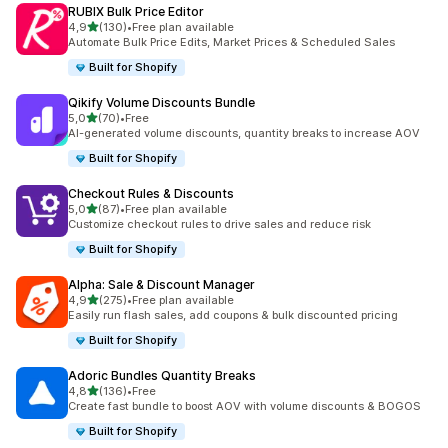
RUBIX Bulk Price Editor
av 5 stjerner
4,9
(130)
•
Free plan available
Totalt 130 omtaler
Automate Bulk Price Edits, Market Prices & Scheduled Sales
Built for Shopify
Qikify Volume Discounts Bundle
av 5 stjerner
5,0
(70)
•
Free
Totalt 70 omtaler
AI-generated volume discounts, quantity breaks to increase AOV
Built for Shopify
Checkout Rules & Discounts
av 5 stjerner
5,0
(87)
•
Free plan available
Totalt 87 omtaler
Customize checkout rules to drive sales and reduce risk
Built for Shopify
Alpha: Sale & Discount Manager
av 5 stjerner
4,9
(275)
•
Free plan available
Totalt 275 omtaler
Easily run flash sales, add coupons & bulk discounted pricing
Built for Shopify
Adoric Bundles Quantity Breaks
av 5 stjerner
4,8
(136)
•
Free
Totalt 136 omtaler
Create fast bundle to boost AOV with volume discounts & BOGOS
Built for Shopify