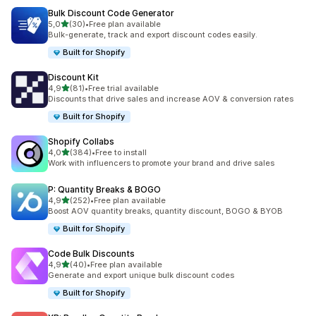
Bulk Discount Code Generator
av 5 stjerner
5,0
(30)
•
Free plan available
Totalt 30 omtaler
Bulk-generate, track and export discount codes easily.
Built for Shopify
Discount Kit
av 5 stjerner
4,9
(81)
•
Free trial available
Totalt 81 omtaler
Discounts that drive sales and increase AOV & conversion rates
Built for Shopify
Shopify Collabs
av 5 stjerner
4,0
(384)
•
Free to install
Totalt 384 omtaler
Work with influencers to promote your brand and drive sales
P: Quantity Breaks & BOGO
av 5 stjerner
4,9
(252)
•
Free plan available
Totalt 252 omtaler
Boost AOV quantity breaks, quantity discount, BOGO & BYOB
Built for Shopify
Code Bulk Discounts
av 5 stjerner
4,9
(40)
•
Free plan available
Totalt 40 omtaler
Generate and export unique bulk discount codes
Built for Shopify