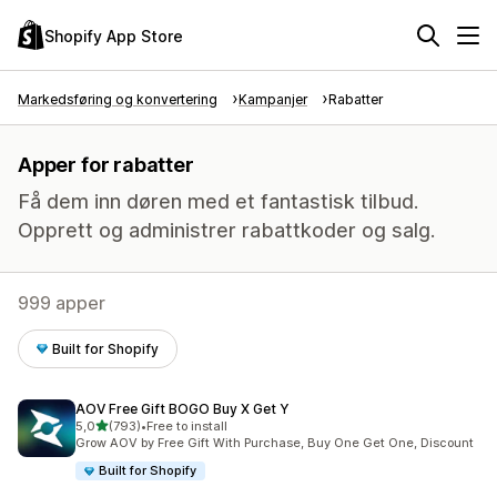
Shopify App Store
Markedsføring og konvertering
Kampanjer
Rabatter
Apper for rabatter
Få dem inn døren med et fantastisk tilbud.
Opprett og administrer rabattkoder og salg.
999 apper
Built for Shopify
AOV Free Gift BOGO Buy X Get Y
av 5 stjerner
5,0
(793)
•
Free to install
Totalt 793 omtaler
Grow AOV by Free Gift With Purchase, Buy One Get One, Discount
Built for Shopify