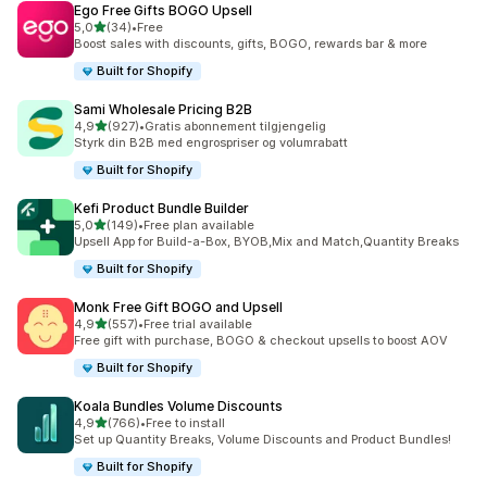
Ego Free Gifts BOGO Upsell
av 5 stjerner
5,0
(34)
•
Free
Totalt 34 omtaler
Boost sales with discounts, gifts, BOGO, rewards bar & more
Built for Shopify
Sami Wholesale Pricing B2B
av 5 stjerner
4,9
(927)
•
Gratis abonnement tilgjengelig
Totalt 927 omtaler
Styrk din B2B med engrospriser og volumrabatt
Built for Shopify
Kefi Product Bundle Builder
av 5 stjerner
5,0
(149)
•
Free plan available
Totalt 149 omtaler
Upsell App for Build-a-Box, BYOB,Mix and Match,Quantity Breaks
Built for Shopify
Monk Free Gift BOGO and Upsell
av 5 stjerner
4,9
(557)
•
Free trial available
Totalt 557 omtaler
Free gift with purchase, BOGO & checkout upsells to boost AOV
Built for Shopify
Koala Bundles Volume Discounts
av 5 stjerner
4,9
(766)
•
Free to install
Totalt 766 omtaler
Set up Quantity Breaks, Volume Discounts and Product Bundles!
Built for Shopify