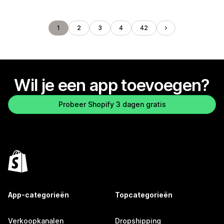
1
2
3
4
42
Wil je een app toevoegen?
Probeer Shopify 3 dagen gratis
App-categorieën
Topcategorieën
Verkoopkanalen
Dropshipping