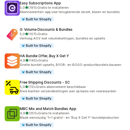
Easy Subscriptions App
van 5 sterren
5,0
(191)
•
Gratis te installeren
191 recensies in totaal
Abonnementen-app voor terugkerende omzet, boxen en bundels
Built for Shopify
G: Volume Discounts & Bundles
van 5 sterren
5,0
(107)
•
Gratis
107 recensies in totaal
Verhoog AOV met volumekortingen, bundles en upsells
Built for Shopify
HA Bundle Offer, Buy X Get Y
van 5 sterren
4,9
(145)
•
Gratis
145 recensies in totaal
Snelle bundel-upsells, BYOB- en BOGO-productbundels bouwen
Built for Shopify
Free Shipping Discounts ‑ SC
van 5 sterren
5,0
(72)
•
Gratis abonnement beschikbaar
72 recensies in totaal
Bied klanten verzendkortingen aan op basis van voorwaarden
Built for Shopify
MBC Mix and Match Bundles App
van 5 sterren
4,9
(351)
•
Gratis te installeren
351 recensies in totaal
Maak eenvoudig '1+1 gratis'- en 'Buy X Get Y'-bundelproducten
Built for Shopify