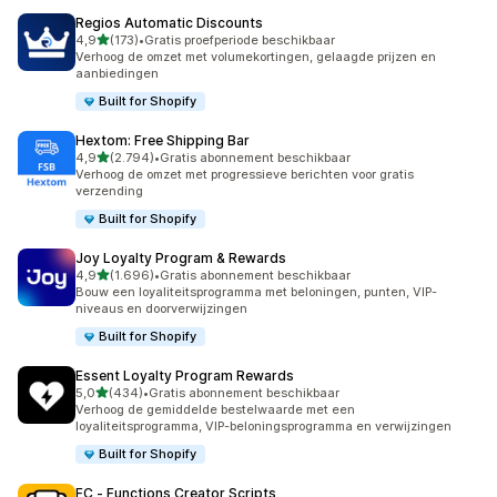
Regios Automatic Discounts
van 5 sterren
4,9
(173)
•
Gratis proefperiode beschikbaar
173 recensies in totaal
Verhoog de omzet met volumekortingen, gelaagde prijzen en
aanbiedingen
Built for Shopify
Hextom: Free Shipping Bar
van 5 sterren
4,9
(2.794)
•
Gratis abonnement beschikbaar
2794 recensies in totaal
Verhoog de omzet met progressieve berichten voor gratis
verzending
Built for Shopify
Joy Loyalty Program & Rewards
van 5 sterren
4,9
(1.696)
•
Gratis abonnement beschikbaar
1696 recensies in totaal
Bouw een loyaliteitsprogramma met beloningen, punten, VIP-
niveaus en doorverwijzingen
Built for Shopify
Essent Loyalty Program Rewards
van 5 sterren
5,0
(434)
•
Gratis abonnement beschikbaar
434 recensies in totaal
Verhoog de gemiddelde bestelwaarde met een
loyaliteitsprogramma, VIP-beloningsprogramma en verwijzingen
Built for Shopify
FC ‑ Functions Creator Scripts