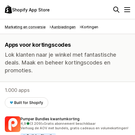
Shopify App Store
Marketing en conversie
Aanbiedingen
Kortingen
Apps voor kortingscodes
Lok klanten naar je winkel met fantastische
deals. Maak en beheer kortingscodes en
promoties.
1.000 apps
Built for Shopify
Pumper Bundles kwantumkorting
van 5 sterren
4,9
(3.209)
•
Gratis abonnement beschikbaar
3209 recensies in totaal
Verhoog de AOV met bundels, gratis cadeaus en volumekortingen!