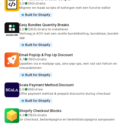
van 5 sterren
5,0
(90)
•
Gratis
90 recensies in totaal
Migreer en maak scripts of kortingen met een functie-editor
Built for Shopify
Easy Bundles Quantity Breaks
van 5 sterren
5,0
(283)
•
Gratis te installeren
283 recensies in totaal
Verhoog je AOV met een snelle bundelkorting, bundelaar, bundel-
app
Built for Shopify
Email PopUp & Pop Up Discount
van 5 sterren
4,7
(180)
•
Gratis
180 recensies in totaal
Upsellen via e-mailpop-ups, sms-pop-ups, een rad van fortuin en
nieuwsbrieven
Built for Shopify
Scala Payment Method Discount
van 5 sterren
5,0
(66)
•
Free
66 recensies in totaal
Offer payment method & prepaid discounts during checkout
Built for Shopify
Shopify Checkout Blocks
van 5 sterren
4,3
(180)
•
Gratis
180 recensies in totaal
Je checkout, bedankpagina en bestelstatuspagina aanpassen