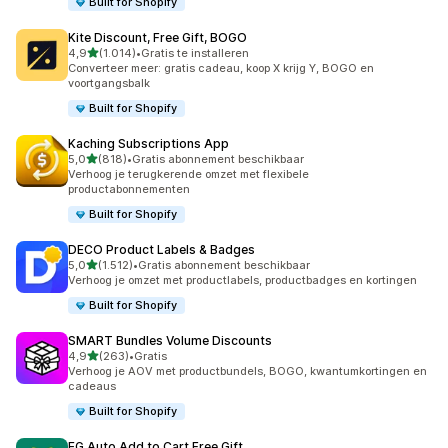
Built for Shopify
Kite Discount, Free Gift, BOGO
van 5 sterren
4,9
(1.014)
•
Gratis te installeren
1014 recensies in totaal
Converteer meer: gratis cadeau, koop X krijg Y, BOGO en
voortgangsbalk
Built for Shopify
Kaching Subscriptions App
van 5 sterren
5,0
(818)
•
Gratis abonnement beschikbaar
818 recensies in totaal
Verhoog je terugkerende omzet met flexibele
productabonnementen
Built for Shopify
DECO Product Labels & Badges
van 5 sterren
5,0
(1.512)
•
Gratis abonnement beschikbaar
1512 recensies in totaal
Verhoog je omzet met productlabels, productbadges en kortingen
Built for Shopify
SMART Bundles Volume Discounts
van 5 sterren
4,9
(263)
•
Gratis
263 recensies in totaal
Verhoog je AOV met productbundels, BOGO, kwantumkortingen en
cadeaus
Built for Shopify
EG Auto Add to Cart Free Gift