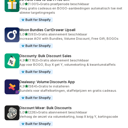
van 5 sterren
5,0
(1.001)
•
Gratis proefperiode beschikbaar
1001 recensies in totaal
Voeg gratis cadeaus en BOGO-aanbiedingen automatisch toe met
slimme targetingregels
Built for Shopify
Moon Bundles CartDrawer Upsell
van 5 sterren
5,0
(593)
•
Gratis abonnement beschikbaar
593 recensies in totaal
Increase AOV with Bundles, Volume Discount, Free Gift, BOGOs
Built for Shopify
Discounty: Bulk Discount Sales
van 5 sterren
4,9
(1.182)
•
Gratis abonnement beschikbaar
1182 recensies in totaal
App voor BOGO, Buy X get Y, volumekorting & kwantumstaffels
Built for Shopify
Dealeasy: Volume Discounts App
van 5 sterren
4,9
(584)
•
Gratis te installeren
584 recensies in totaal
Bundels voor staffelkortingen, staffelprijzen en gratis cadeaus.
Built for Shopify
Discount Mixer: Bulk Discounts
van 5 sterren
5,0
(228)
•
Gratis abonnement beschikbaar
228 recensies in totaal
Verhoog de omzet via volumekorting, koop X krijg Y, kortingscode
Built for Shopify