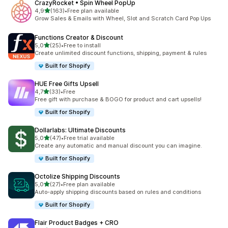
CrazyRocket • Spin Wheel PopUp
na 5 gwiazdek
4,9
(163)
•
Free plan available
Łączna liczba recenzji: 163
Grow Sales & Emails with Wheel, Slot and Scratch Card Pop Ups
Functions Creator & Discount
na 5 gwiazdek
5,0
(25)
•
Free to install
Łączna liczba recenzji: 25
Create unlimited discount functions, shipping, payment & rules
Built for Shopify
HUE Free Gifts Upsell
na 5 gwiazdek
4,7
(33)
•
Free
Łączna liczba recenzji: 33
Free gift with purchase & BOGO for product and cart upsells!
Built for Shopify
Dollarlabs: Ultimate Discounts
na 5 gwiazdek
5,0
(47)
•
Free trial available
Łączna liczba recenzji: 47
Create any automatic and manual discount you can imagine.
Built for Shopify
Octolize Shipping Discounts
na 5 gwiazdek
5,0
(27)
•
Free plan available
Łączna liczba recenzji: 27
Auto-apply shipping discounts based on rules and conditions
Built for Shopify
Flair Product Badges + CRO