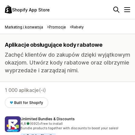
Shopify App Store
Marketing i konwersja
Promocje
Rabaty
Aplikacje obsługujące kody rabatowe
Zachęć klientów do zakupów dzięki wyjątkowym
okazjom. Utwórz kody rabatowe oraz olbrzymie
wyprzedaże i zarządzaj nimi.
1 000 aplikacje(-i)
Built for Shopify
Unlimited Bundles & Discounts
na 5 gwiazdek
4,8
(692)
•
Free to install
Łączna liczba recenzji: 692
Bundle products together with discounts to boost your sales!