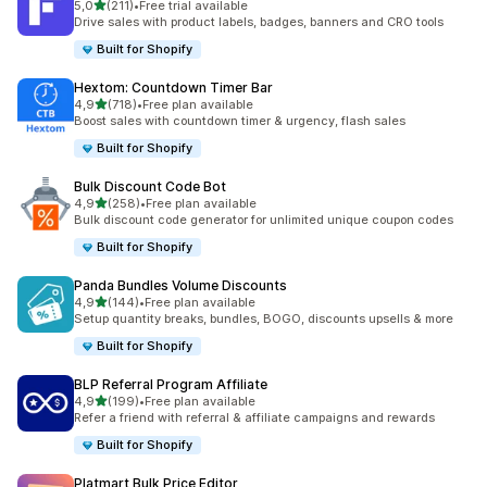
na 5 gwiazdek
5,0
(211)
•
Free trial available
Łączna liczba recenzji: 211
Drive sales with product labels, badges, banners and CRO tools
Built for Shopify
Hextom: Countdown Timer Bar
na 5 gwiazdek
4,9
(718)
•
Free plan available
Łączna liczba recenzji: 718
Boost sales with countdown timer & urgency, flash sales
Built for Shopify
Bulk Discount Code Bot
na 5 gwiazdek
4,9
(258)
•
Free plan available
Łączna liczba recenzji: 258
Bulk discount code generator for unlimited unique coupon codes
Built for Shopify
Panda Bundles Volume Discounts
na 5 gwiazdek
4,9
(144)
•
Free plan available
Łączna liczba recenzji: 144
Setup quantity breaks, bundles, BOGO, discounts upsells & more
Built for Shopify
BLP Referral Program Affiliate
na 5 gwiazdek
4,9
(199)
•
Free plan available
Łączna liczba recenzji: 199
Refer a friend with referral & affiliate campaigns and rewards
Built for Shopify
Platmart Bulk Price Editor