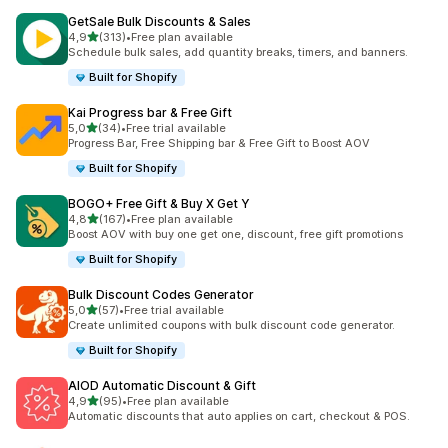
GetSale Bulk Discounts & Sales
na 5 gwiazdek
4,9
(313)
•
Free plan available
Łączna liczba recenzji: 313
Schedule bulk sales, add quantity breaks, timers, and banners.
Built for Shopify
Kai Progress bar & Free Gift
na 5 gwiazdek
5,0
(34)
•
Free trial available
Łączna liczba recenzji: 34
Progress Bar, Free Shipping bar & Free Gift to Boost AOV
Built for Shopify
BOGO+ Free Gift & Buy X Get Y
na 5 gwiazdek
4,8
(167)
•
Free plan available
Łączna liczba recenzji: 167
Boost AOV with buy one get one, discount, free gift promotions
Built for Shopify
Bulk Discount Codes Generator
na 5 gwiazdek
5,0
(57)
•
Free trial available
Łączna liczba recenzji: 57
Create unlimited coupons with bulk discount code generator.
Built for Shopify
AIOD Automatic Discount & Gift
na 5 gwiazdek
4,9
(95)
•
Free plan available
Łączna liczba recenzji: 95
Automatic discounts that auto applies on cart, checkout & POS.