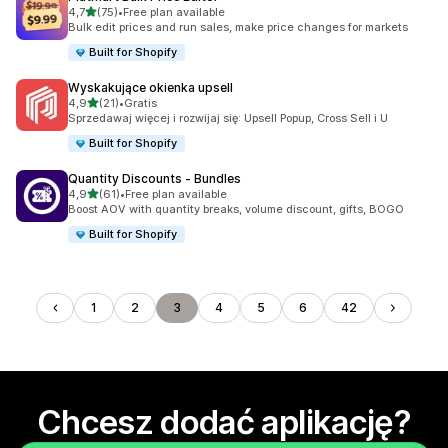
na 5 gwiazdek
4,7
(75)
•
Free plan available
Łączna liczba recenzji: 75
Bulk edit prices and run sales, make price changes for markets
Built for Shopify
Wyskakujące okienka upsell
na 5 gwiazdek
4,9
(21)
•
Gratis
Łączna liczba recenzji: 21
Sprzedawaj więcej i rozwijaj się: Upsell Popup, Cross Sell i U
Built for Shopify
Quantity Discounts ‑ Bundles
na 5 gwiazdek
4,9
(61)
•
Free plan available
Łączna liczba recenzji: 61
Boost AOV with quantity breaks, volume discount, gifts, BOGO
Built for Shopify
1
2
3
4
5
6
42
Chcesz dodać aplikację?