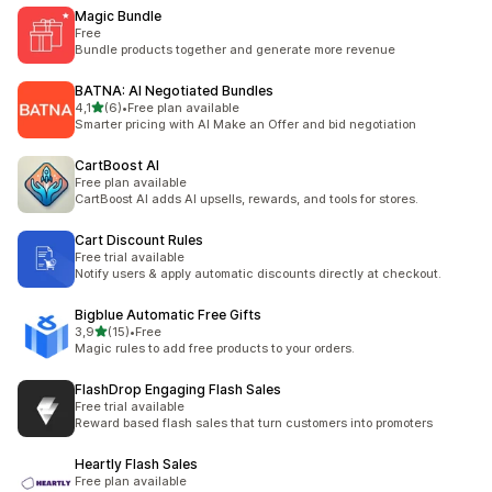
Magic Bundle
Free
Bundle products together and generate more revenue
BATNA: AI Negotiated Bundles
na 5 gwiazdek
4,1
(6)
•
Free plan available
Łączna liczba recenzji: 6
Smarter pricing with AI Make an Offer and bid negotiation
CartBoost AI
Free plan available
CartBoost AI adds AI upsells, rewards, and tools for stores.
Cart Discount Rules
Free trial available
Notify users & apply automatic discounts directly at checkout.
Bigblue Automatic Free Gifts
na 5 gwiazdek
3,9
(15)
•
Free
Łączna liczba recenzji: 15
Magic rules to add free products to your orders.
FlashDrop Engaging Flash Sales
Free trial available
Reward based flash sales that turn customers into promoters
Heartly Flash Sales
Free plan available