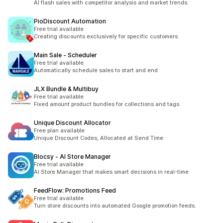
AI flash sales with competitor analysis and market trends.
PioDiscount Automation
Free trial available
Creating discounts exclusively for specific customers.
Main Sale ‑ Scheduler
Free trial available
Automatically schedule sales to start and end
JLX Bundle & Multibuy
Free trial available
Fixed amount product bundles for collections and tags.
Unique Discount Allocator
Free plan available
Unique Discount Codes, Allocated at Send Time
Blocsy ‑ AI Store Manager
Free trial available
AI Store Manager that makes smart decisions in real-time
FeedFlow: Promotions Feed
Free trial available
Turn store discounts into automated Google promotion feeds.