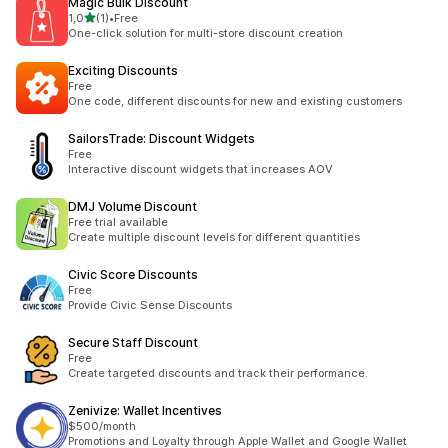
Magic Bulk Discount
na 5 gwiazdek
1,0
(1)
•
Free
Łączna liczba recenzji: 1
One-click solution for multi-store discount creation
Exciting Discounts
Free
One code, different discounts for new and existing customers
SailorsTrade: Discount Widgets
Free
Interactive discount widgets that increases AOV
DMJ Volume Discount
Free trial available
Create multiple discount levels for different quantities
Civic Score Discounts
Free
Provide Civic Sense Discounts
Secure Staff Discount
Free
Create targeted discounts and track their performance.
Zenivize: Wallet Incentives
$500/month
Promotions and Loyalty through Apple Wallet and Google Wallet