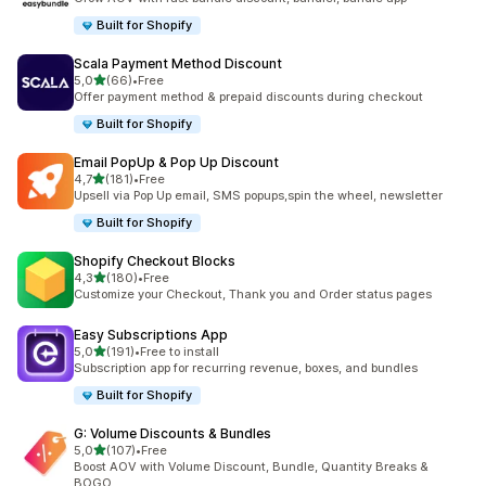
Built for Shopify
Scala Payment Method Discount
na 5 gwiazdek
5,0
(66)
•
Free
Łączna liczba recenzji: 66
Offer payment method & prepaid discounts during checkout
Built for Shopify
Email PopUp & Pop Up Discount
na 5 gwiazdek
4,7
(181)
•
Free
Łączna liczba recenzji: 181
Upsell via Pop Up email, SMS popups,spin the wheel, newsletter
Built for Shopify
Shopify Checkout Blocks
na 5 gwiazdek
4,3
(180)
•
Free
Łączna liczba recenzji: 180
Customize your Checkout, Thank you and Order status pages
Easy Subscriptions App
na 5 gwiazdek
5,0
(191)
•
Free to install
Łączna liczba recenzji: 191
Subscription app for recurring revenue, boxes, and bundles
Built for Shopify
G: Volume Discounts & Bundles
na 5 gwiazdek
5,0
(107)
•
Free
Łączna liczba recenzji: 107
Boost AOV with Volume Discount, Bundle, Quantity Breaks &
BOGO