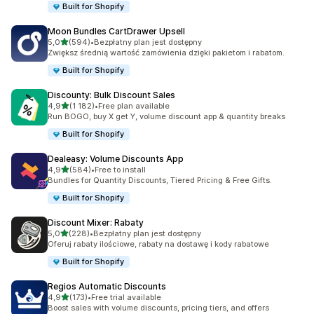
Built for Shopify
Moon Bundles CartDrawer Upsell
na 5 gwiazdek
5,0
(594)
•
Bezpłatny plan jest dostępny
Łączna liczba recenzji: 594
Zwiększ średnią wartość zamówienia dzięki pakietom i rabatom.
Built for Shopify
Discounty: Bulk Discount Sales
na 5 gwiazdek
4,9
(1 182)
•
Free plan available
Łączna liczba recenzji: 1182
Run BOGO, buy X get Y, volume discount app & quantity breaks
Built for Shopify
Dealeasy: Volume Discounts App
na 5 gwiazdek
4,9
(584)
•
Free to install
Łączna liczba recenzji: 584
Bundles for Quantity Discounts, Tiered Pricing & Free Gifts.
Built for Shopify
Discount Mixer: Rabaty
na 5 gwiazdek
5,0
(228)
•
Bezpłatny plan jest dostępny
Łączna liczba recenzji: 228
Oferuj rabaty ilościowe, rabaty na dostawę i kody rabatowe
Built for Shopify
Regios Automatic Discounts
na 5 gwiazdek
4,9
(173)
•
Free trial available
Łączna liczba recenzji: 173
Boost sales with volume discounts, pricing tiers, and offers