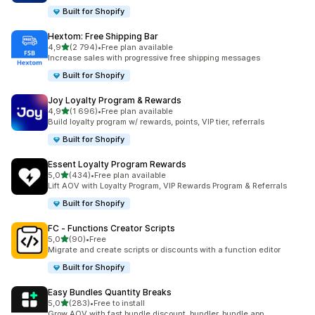
Built for Shopify
Hextom: Free Shipping Bar
na 5 gwiazdek
4,9
(2 794)
•
Free plan available
Łączna liczba recenzji: 2794
Increase sales with progressive free shipping messages
Built for Shopify
Joy Loyalty Program & Rewards
na 5 gwiazdek
4,9
(1 696)
•
Free plan available
Łączna liczba recenzji: 1696
Build loyalty program w/ rewards, points, VIP tier, referrals
Built for Shopify
Essent Loyalty Program Rewards
na 5 gwiazdek
5,0
(434)
•
Free plan available
Łączna liczba recenzji: 434
Lift AOV with Loyalty Program, VIP Rewards Program & Referrals
Built for Shopify
FC ‑ Functions Creator Scripts
na 5 gwiazdek
5,0
(90)
•
Free
Łączna liczba recenzji: 90
Migrate and create scripts or discounts with a function editor
Built for Shopify
Easy Bundles Quantity Breaks
na 5 gwiazdek
5,0
(283)
•
Free to install
Łączna liczba recenzji: 283
Grow AOV with fast bundle discount, bundler, bundle app