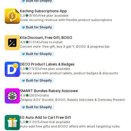
Built for Shopify
Kaching Subscriptions App
na 5 gwiazdek
5,0
(819)
•
Free plan available
Łączna liczba recenzji: 819
Grow recurring revenue with flexible product subscriptions
Built for Shopify
Kite Discount, Free Gift, BOGO
na 5 gwiazdek
4,9
(1 014)
•
Free to install
Łączna liczba recenzji: 1014
Convert more: free gift, buy X get Y, BOGO & progress bar
Built for Shopify
DECO Product Labels & Badges
na 5 gwiazdek
5,0
(1 512)
•
Free plan available
Łączna liczba recenzji: 1512
Elevate sales with product labels, product badges & discounts
Built for Shopify
SMART Bundles Rabaty Ilościowe
na 5 gwiazdek
4,9
(263)
•
Gratis
Łączna liczba recenzji: 263
Zwiększ AOV: Bundle, BOGO, Rabaty Ilościowe & Darmowy Prezent
Built for Shopify
EG Auto Add to Cart Free Gift
na 5 gwiazdek
5,0
(1 001)
•
Free trial available
Łączna liczba recenzji: 1001
Auto-add free gifts and BOGO offers with smart targeting rules