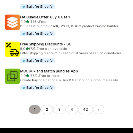
Built for Shopify
HA Bundle Offer, Buy X Get Y
na 5 gwiazdek
4,9
(145)
•
Free
Łączna liczba recenzji: 145
Build fast bundle upsell, BYOB, BOGO product bundle builder
Built for Shopify
Free Shipping Discounts ‑ SC
na 5 gwiazdek
5,0
(72)
•
Free plan available
Łączna liczba recenzji: 72
Offer shipping discount rules to customers based on conditions
Built for Shopify
MBC Mix and Match Bundles App
na 5 gwiazdek
4,9
(351)
•
Free to install
Łączna liczba recenzji: 351
Create buy one get one & Buy X Get Y bundle products easily
Built for Shopify
1
2
3
4
42