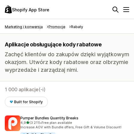
Shopify App Store
Marketing i konwersja
Promocje
Rabaty
Aplikacje obsługujące kody rabatowe
Zachęć klientów do zakupów dzięki wyjątkowym
okazjom. Utwórz kody rabatowe oraz olbrzymie
wyprzedaże i zarządzaj nimi.
1 000 aplikacje(-i)
Built for Shopify
Pumper Bundles Quantity Breaks
na 5 gwiazdek
4,9
(3 211)
•
Free plan available
Łączna liczba recenzji: 3211
Increase AOV with Bundle offers, Free Gift & Volume Discount!