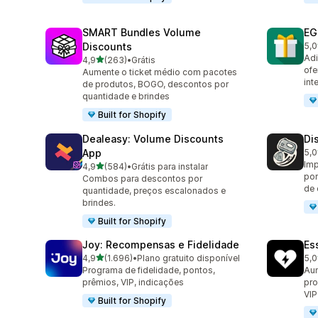
SMART Bundles Volume
EG
Discounts
5,0
100
Adi
de 5 estrelas
4,9
(263)
•
Grátis
263 avaliações ao todo
ofe
Aumente o ticket médio com pacotes
int
de produtos, BOGO, descontos por
quantidade e brindes
Built for Shopify
Dealeasy: Volume Discounts
Di
App
5,0
228
Imp
de 5 estrelas
4,9
(584)
•
Grátis para instalar
584 avaliações ao todo
por
Combos para descontos por
de
quantidade, preços escalonados e
brindes.
Built for Shopify
Joy: Recompensas e Fidelidade
Es
de 5 estrelas
4,9
(1.696)
•
Plano gratuito disponível
5,0
1696 avaliações ao todo
434
Programa de fidelidade, pontos,
Aum
prêmios, VIP, indicações
pro
VIP
Built for Shopify