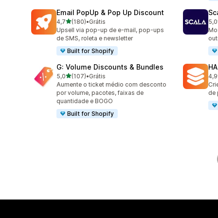
Email PopUp & Pop Up Discount
Sc
de 5 estrelas
4,7
(180)
•
Grátis
5,0
180 avaliações ao todo
66 
Upsell via pop-up de e-mail, pop-ups
Mos
de SMS, roleta e newsletter
out
Built for Shopify
G: Volume Discounts & Bundles
HA
de 5 estrelas
5,0
(107)
•
Grátis
4,9
107 avaliações ao todo
145
Aumente o ticket médio com desconto
Cri
por volume, pacotes, faixas de
de
quantidade e BOGO
Built for Shopify