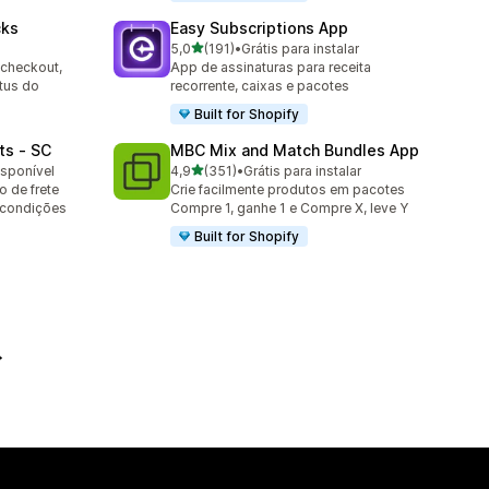
cks
Easy Subscriptions App
de 5 estrelas
5,0
(191)
•
Grátis para instalar
191 avaliações ao todo
 checkout,
App de assinaturas para receita
tus do
recorrente, caixas e pacotes
Built for Shopify
ts ‑ SC
MBC Mix and Match Bundles App
de 5 estrelas
isponível
4,9
(351)
•
Grátis para instalar
351 avaliações ao todo
 de frete
Crie facilmente produtos em pacotes
 condições
Compre 1, ganhe 1 e Compre X, leve Y
Built for Shopify