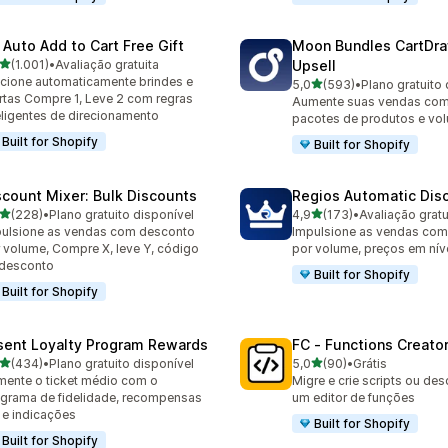
 Auto Add to Cart Free Gift
Moon Bundles CartDr
de 5 estrelas
(1.001)
•
Avaliação gratuita
Upsell
1 avaliações ao todo
cione automaticamente brindes e
de 5 estrelas
5,0
(593)
•
Plano gratuito 
593 avaliações ao todo
rtas Compre 1, Leve 2 com regras
Aumente suas vendas co
eligentes de direcionamento
pacotes de produtos e vo
Built for Shopify
Built for Shopify
scount Mixer: Bulk Discounts
Regios Automatic Dis
de 5 estrelas
de 5 estrelas
(228)
•
Plano gratuito disponível
4,9
(173)
•
Avaliação gratu
 avaliações ao todo
173 avaliações ao todo
ulsione as vendas com desconto
Impulsione as vendas co
 volume, Compre X, leve Y, código
por volume, preços em níve
 desconto
Built for Shopify
Built for Shopify
sent Loyalty Program Rewards
FC ‑ Functions Creator
de 5 estrelas
de 5 estrelas
(434)
•
Plano gratuito disponível
5,0
(90)
•
Grátis
 avaliações ao todo
90 avaliações ao todo
ente o ticket médio com o
Migre e crie scripts ou d
grama de fidelidade, recompensas
um editor de funções
 e indicações
Built for Shopify
Built for Shopify