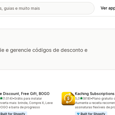
Ver ap
rie e gerencie códigos de desconto e
te Discount, Free Gift, BOGO
Kaching Subscriptions
de 5 estrelas
de 5 estrelas
(1.014)
•
Grátis para instalar
5,0
(818)
•
Plano gratuito 
4 avaliações ao todo
818 avaliações ao todo
verta mais: brinde, Compre X, Leve
Aumente a receita recorre
BOGO e barra de progresso
assinaturas flexíveis de p
Built for Shopify
Built for Shopify