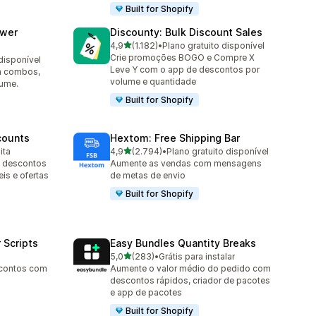
Built for Shopify
awer
Discounty: Bulk Discount Sales
de 5 estrelas
4,9
(1.182)
•
Plano gratuito disponível
1182 avaliações ao todo
Crie promoções BOGO e Compre X
disponível
Leve Y com o app de descontos por
m combos,
volume e quantidade
lume.
Built for Shopify
counts
Hextom: Free Shipping Bar
de 5 estrelas
ita
4,9
(2.794)
•
Plano gratuito disponível
2794 avaliações ao todo
m descontos
Aumente as vendas com mensagens
is e ofertas
de metas de envio
Built for Shopify
 Scripts
Easy Bundles Quantity Breaks
de 5 estrelas
5,0
(283)
•
Grátis para instalar
283 avaliações ao todo
escontos com
Aumente o valor médio do pedido com
descontos rápidos, criador de pacotes
e app de pacotes
Built for Shopify