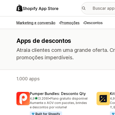
Shopify App Store
Marketing e conversão
Promoções
Descontos
Apps de descontos
Atraia clientes com uma grande oferta. C
promoções imperdíveis.
1.000 apps
Pumper Bundles: Desconto Qty
Ki
de 5 estrelas
4,9
(3.209)
•
Plano gratuito disponível
4,9
3209 avaliações ao todo
101
Aumente o AOV com pacotes, brindes
Con
e descontos por volume!
Y, 
Built for Shopify