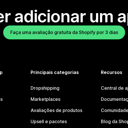
r adicionar um 
Faça uma avaliação gratuita da Shopify por 3 dias
p
Principais categorias
Recursos
Dropshipping
Central de a
os
Marketplaces
Documentaç
Avaliações de produtos
Comunidade
Upsell e pacotes
Blog da Sho