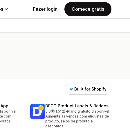
ps
Fazer login
Comece grátis
Built for Shopify
 App
DECO Product Labels & Badges
de 5 estrelas
disponível
5,0
(1.512)
•
Plano gratuito disponível
1512 avaliações ao todo
nte com
Aumente as vendas com etiquetas de
rodutos
produto, selos de produto e
descontos