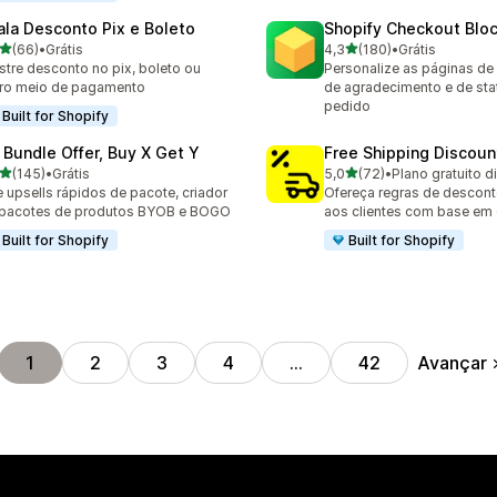
ala Desconto Pix e Boleto
Shopify Checkout Blo
de 5 estrelas
de 5 estrelas
(66)
•
Grátis
4,3
(180)
•
Grátis
avaliações ao todo
180 avaliações ao todo
tre desconto no pix, boleto ou
Personalize as páginas de
ro meio de pagamento
de agradecimento e de sta
pedido
Built for Shopify
 Bundle Offer, Buy X Get Y
Free Shipping Discoun
de 5 estrelas
de 5 estrelas
(145)
•
Grátis
5,0
(72)
•
Plano gratuito d
 avaliações ao todo
72 avaliações ao todo
e upsells rápidos de pacote, criador
Ofereça regras de desconto
 pacotes de produtos BYOB e BOGO
aos clientes com base em
Built for Shopify
Built for Shopify
Avançar
1
2
3
4
…
42