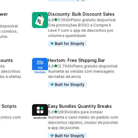
awer
Discounty: Bulk Discount Sales
de 5 estrelas
4,9
(1.183)
•
Plano gratuito disponível
1183 avaliações ao todo
Crie promoções BOGO e Compre X
disponível
Leve Y com o app de descontos por
m combos,
volume e quantidade
lume.
Built for Shopify
counts
Hextom: Free Shipping Bar
de 5 estrelas
ita
4,9
(2.794)
•
Plano gratuito disponível
2794 avaliações ao todo
m descontos
Aumente as vendas com mensagens
is e ofertas
de metas de envio
Built for Shopify
 Scripts
Easy Bundles Quantity Breaks
de 5 estrelas
5,0
(283)
•
Grátis para instalar
283 avaliações ao todo
escontos com
Aumente o valor médio do pedido com
descontos rápidos, criador de pacotes
e app de pacotes
Built for Shopify