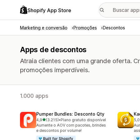
Shopify App Store
Marketing e conversão
Promoções
Descontos
Apps de descontos
Atraia clientes com uma grande oferta. C
promoções imperdíveis.
1.000 apps
Pumper Bundles: Desconto Qty
Ka
de 5 estrelas
4,9
(3.215)
•
Plano gratuito disponível
5,0
3215 avaliações ao todo
819
Aumente o AOV com pacotes, brindes
Aum
e descontos por volume!
ass
Built for Shopify