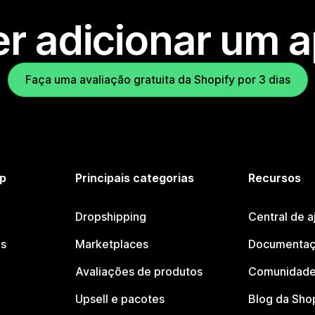
r adicionar um 
Faça uma avaliação gratuita da Shopify por 3 dias
p
Principais categorias
Recursos
Dropshipping
Central de a
os
Marketplaces
Documentaç
Avaliações de produtos
Comunidade
Upsell e pacotes
Blog da Sho