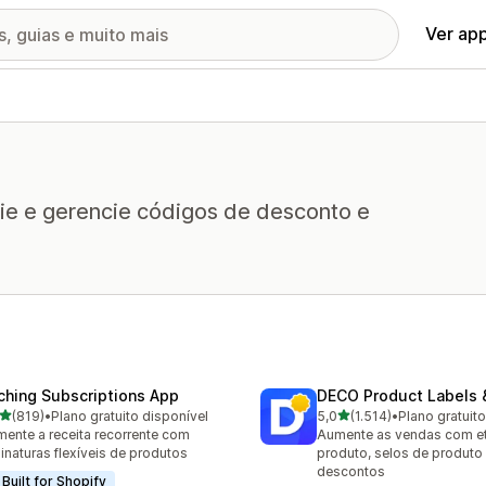
Ver ap
rie e gerencie códigos de desconto e
ching Subscriptions App
DECO Product Labels 
de 5 estrelas
de 5 estrelas
(819)
•
Plano gratuito disponível
5,0
(1.514)
•
Plano gratuit
 avaliações ao todo
1514 avaliações ao todo
ente a receita recorrente com
Aumente as vendas com et
inaturas flexíveis de produtos
produto, selos de produto
descontos
Built for Shopify