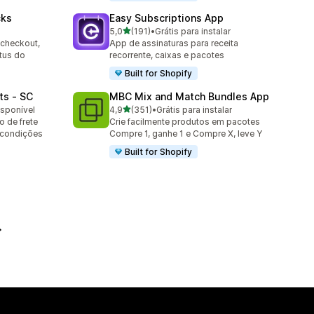
cks
Easy Subscriptions App
de 5 estrelas
5,0
(191)
•
Grátis para instalar
191 avaliações ao todo
 checkout,
App de assinaturas para receita
tus do
recorrente, caixas e pacotes
Built for Shopify
ts ‑ SC
MBC Mix and Match Bundles App
de 5 estrelas
isponível
4,9
(351)
•
Grátis para instalar
351 avaliações ao todo
 de frete
Crie facilmente produtos em pacotes
 condições
Compre 1, ganhe 1 e Compre X, leve Y
Built for Shopify