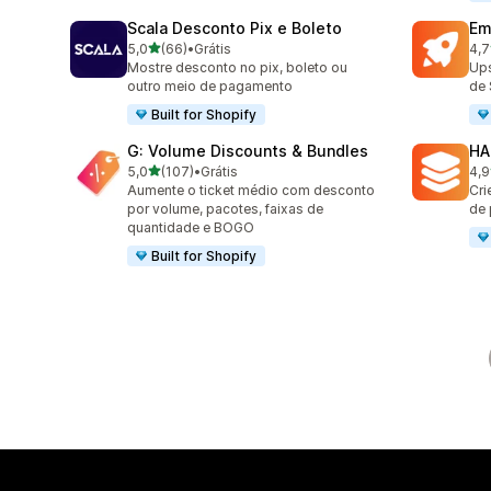
Scala Desconto Pix e Boleto
Em
de 5 estrelas
5,0
(66)
•
Grátis
4,7
66 avaliações ao todo
181
Mostre desconto no pix, boleto ou
Ups
outro meio de pagamento
de 
Built for Shopify
G: Volume Discounts & Bundles
HA
de 5 estrelas
5,0
(107)
•
Grátis
4,9
107 avaliações ao todo
145
Aumente o ticket médio com desconto
Cri
por volume, pacotes, faixas de
de
quantidade e BOGO
Built for Shopify