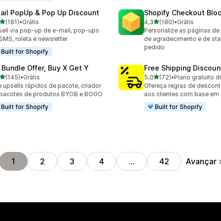
ail PopUp & Pop Up Discount
Shopify Checkout Blo
de 5 estrelas
de 5 estrelas
(181)
•
Grátis
4,3
(180)
•
Grátis
 avaliações ao todo
180 avaliações ao todo
ell via pop-up de e-mail, pop-ups
Personalize as páginas de
SMS, roleta e newsletter
de agradecimento e de sta
pedido
Built for Shopify
 Bundle Offer, Buy X Get Y
Free Shipping Discoun
de 5 estrelas
de 5 estrelas
(145)
•
Grátis
5,0
(72)
•
Plano gratuito d
 avaliações ao todo
72 avaliações ao todo
e upsells rápidos de pacote, criador
Ofereça regras de desconto
 pacotes de produtos BYOB e BOGO
aos clientes com base em
Built for Shopify
Built for Shopify
Avançar
1
2
3
4
…
42