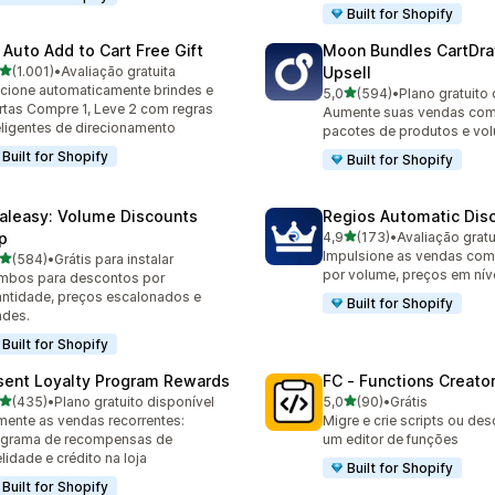
Built for Shopify
 Auto Add to Cart Free Gift
Moon Bundles CartDr
de 5 estrelas
(1.001)
•
Avaliação gratuita
Upsell
1 avaliações ao todo
cione automaticamente brindes e
de 5 estrelas
5,0
(594)
•
Plano gratuito 
594 avaliações ao todo
rtas Compre 1, Leve 2 com regras
Aumente suas vendas co
eligentes de direcionamento
pacotes de produtos e vo
Built for Shopify
Built for Shopify
aleasy: Volume Discounts
Regios Automatic Dis
de 5 estrelas
p
4,9
(173)
•
Avaliação gratu
173 avaliações ao todo
Impulsione as vendas co
de 5 estrelas
(584)
•
Grátis para instalar
 avaliações ao todo
por volume, preços em níve
mbos para descontos por
ntidade, preços escalonados e
Built for Shopify
ndes.
Built for Shopify
sent Loyalty Program Rewards
FC ‑ Functions Creator
de 5 estrelas
de 5 estrelas
(435)
•
Plano gratuito disponível
5,0
(90)
•
Grátis
 avaliações ao todo
90 avaliações ao todo
ente as vendas recorrentes:
Migre e crie scripts ou d
ograma de recompensas de
um editor de funções
elidade e crédito na loja
Built for Shopify
Built for Shopify