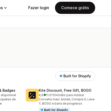
ps
Fazer login
Comece grátis
Built for Shopify
& Badges
Kite Discount, Free Gift, BOGO
de 5 estrelas
o disponível
4,9
(1.015)
•
Grátis para instalar
1015 avaliações ao todo
iquetas de
Converta mais: brinde, Compre X, Leve
 e
Y, BOGO e barra de progresso
Built for Shopify