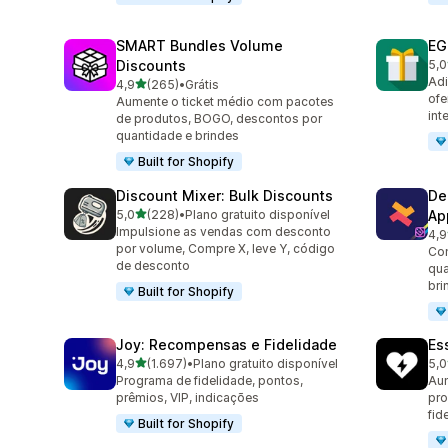
SMART Bundles Volume
EG
Discounts
5,0
100
Adi
de 5 estrelas
4,9
(265)
•
Grátis
265 avaliações ao todo
ofe
Aumente o ticket médio com pacotes
int
de produtos, BOGO, descontos por
quantidade e brindes
Built for Shopify
Discount Mixer: Bulk Discounts
De
de 5 estrelas
5,0
(228)
•
Plano gratuito disponível
Ap
228 avaliações ao todo
Impulsione as vendas com desconto
4,9
584
por volume, Compre X, leve Y, código
Co
de desconto
qua
bri
Built for Shopify
Joy: Recompensas e Fidelidade
Es
de 5 estrelas
4,9
(1.697)
•
Plano gratuito disponível
5,0
1697 avaliações ao todo
435
Programa de fidelidade, pontos,
Aum
prêmios, VIP, indicações
pr
fid
Built for Shopify