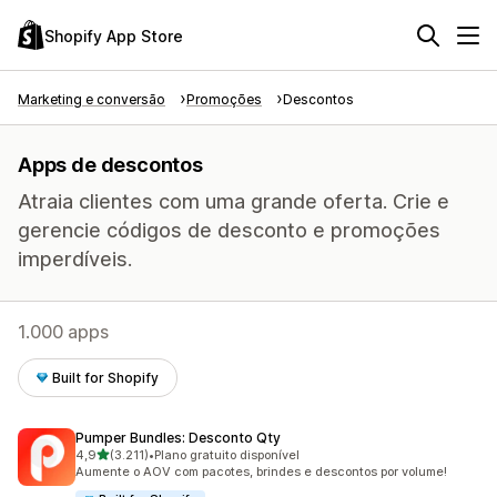
Shopify App Store
Marketing e conversão
Promoções
Descontos
Apps de descontos
Atraia clientes com uma grande oferta. Crie e
gerencie códigos de desconto e promoções
imperdíveis.
1.000 apps
Built for Shopify
Pumper Bundles: Desconto Qty
de 5 estrelas
4,9
(3.211)
•
Plano gratuito disponível
3211 avaliações ao todo
Aumente o AOV com pacotes, brindes e descontos por volume!