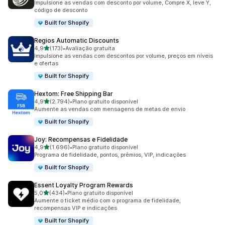
Impulsione as vendas com desconto por volume, Compre X, leve Y,
código de desconto
Built for Shopify
Regios Automatic Discounts
de 5 estrelas
4,9
(173)
•
Avaliação gratuita
173 avaliações ao todo
Impulsione as vendas com descontos por volume, preços em níveis
e ofertas
Built for Shopify
Hextom: Free Shipping Bar
de 5 estrelas
4,9
(2.794)
•
Plano gratuito disponível
2794 avaliações ao todo
Aumente as vendas com mensagens de metas de envio
Built for Shopify
Joy: Recompensas e Fidelidade
de 5 estrelas
4,9
(1.696)
•
Plano gratuito disponível
1696 avaliações ao todo
Programa de fidelidade, pontos, prêmios, VIP, indicações
Built for Shopify
Essent Loyalty Program Rewards
de 5 estrelas
5,0
(434)
•
Plano gratuito disponível
434 avaliações ao todo
Aumente o ticket médio com o programa de fidelidade,
recompensas VIP e indicações
Built for Shopify