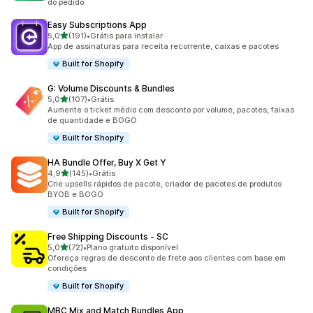
do pedido
Easy Subscriptions App
de 5 estrelas
5,0
(191)
•
Grátis para instalar
191 avaliações ao todo
App de assinaturas para receita recorrente, caixas e pacotes
Built for Shopify
G: Volume Discounts & Bundles
de 5 estrelas
5,0
(107)
•
Grátis
107 avaliações ao todo
Aumente o ticket médio com desconto por volume, pacotes, faixas
de quantidade e BOGO
Built for Shopify
HA Bundle Offer, Buy X Get Y
de 5 estrelas
4,9
(145)
•
Grátis
145 avaliações ao todo
Crie upsells rápidos de pacote, criador de pacotes de produtos
BYOB e BOGO
Built for Shopify
Free Shipping Discounts ‑ SC
de 5 estrelas
5,0
(72)
•
Plano gratuito disponível
72 avaliações ao todo
Ofereça regras de desconto de frete aos clientes com base em
condições
Built for Shopify
MBC Mix and Match Bundles App