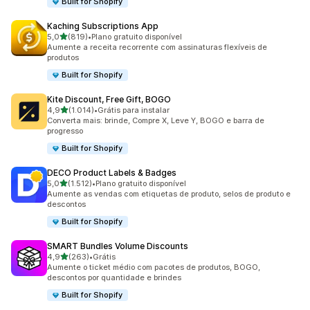
Built for Shopify
Kaching Subscriptions App
de 5 estrelas
5,0
(819)
•
Plano gratuito disponível
819 avaliações ao todo
Aumente a receita recorrente com assinaturas flexíveis de
produtos
Built for Shopify
Kite Discount, Free Gift, BOGO
de 5 estrelas
4,9
(1.014)
•
Grátis para instalar
1014 avaliações ao todo
Converta mais: brinde, Compre X, Leve Y, BOGO e barra de
progresso
Built for Shopify
DECO Product Labels & Badges
de 5 estrelas
5,0
(1.512)
•
Plano gratuito disponível
1512 avaliações ao todo
Aumente as vendas com etiquetas de produto, selos de produto e
descontos
Built for Shopify
SMART Bundles Volume Discounts
de 5 estrelas
4,9
(263)
•
Grátis
263 avaliações ao todo
Aumente o ticket médio com pacotes de produtos, BOGO,
descontos por quantidade e brindes
Built for Shopify