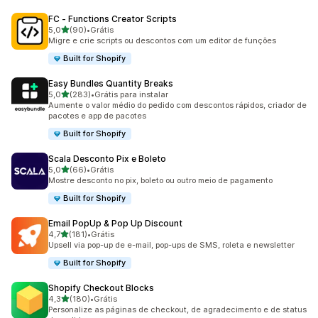
FC ‑ Functions Creator Scripts
de 5 estrelas
5,0
(90)
•
Grátis
90 avaliações ao todo
Migre e crie scripts ou descontos com um editor de funções
Built for Shopify
Easy Bundles Quantity Breaks
de 5 estrelas
5,0
(283)
•
Grátis para instalar
283 avaliações ao todo
Aumente o valor médio do pedido com descontos rápidos, criador de
pacotes e app de pacotes
Built for Shopify
Scala Desconto Pix e Boleto
de 5 estrelas
5,0
(66)
•
Grátis
66 avaliações ao todo
Mostre desconto no pix, boleto ou outro meio de pagamento
Built for Shopify
Email PopUp & Pop Up Discount
de 5 estrelas
4,7
(181)
•
Grátis
181 avaliações ao todo
Upsell via pop-up de e-mail, pop-ups de SMS, roleta e newsletter
Built for Shopify
Shopify Checkout Blocks
de 5 estrelas
4,3
(180)
•
Grátis
180 avaliações ao todo
Personalize as páginas de checkout, de agradecimento e de status