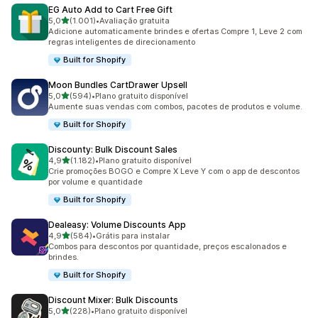
EG Auto Add to Cart Free Gift
de 5 estrelas
5,0
(1.001)
•
Avaliação gratuita
1001 avaliações ao todo
Adicione automaticamente brindes e ofertas Compre 1, Leve 2 com
regras inteligentes de direcionamento
Built for Shopify
Moon Bundles CartDrawer Upsell
de 5 estrelas
5,0
(594)
•
Plano gratuito disponível
594 avaliações ao todo
Aumente suas vendas com combos, pacotes de produtos e volume.
Built for Shopify
Discounty: Bulk Discount Sales
de 5 estrelas
4,9
(1.182)
•
Plano gratuito disponível
1182 avaliações ao todo
Crie promoções BOGO e Compre X Leve Y com o app de descontos
por volume e quantidade
Built for Shopify
Dealeasy: Volume Discounts App
de 5 estrelas
4,9
(584)
•
Grátis para instalar
584 avaliações ao todo
Combos para descontos por quantidade, preços escalonados e
brindes.
Built for Shopify
Discount Mixer: Bulk Discounts
de 5 estrelas
5,0
(228)
•
Plano gratuito disponível
228 avaliações ao todo