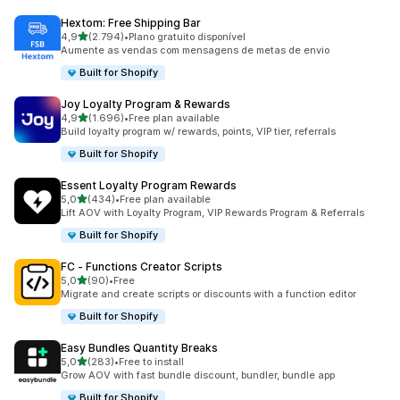
Hextom: Free Shipping Bar
de 5 estrelas
4,9
(2.794)
•
Plano gratuito disponível
2794 total de avaliações
Aumente as vendas com mensagens de metas de envio
Built for Shopify
Joy Loyalty Program & Rewards
de 5 estrelas
4,9
(1.696)
•
Free plan available
1696 total de avaliações
Build loyalty program w/ rewards, points, VIP tier, referrals
Built for Shopify
Essent Loyalty Program Rewards
de 5 estrelas
5,0
(434)
•
Free plan available
434 total de avaliações
Lift AOV with Loyalty Program, VIP Rewards Program & Referrals
Built for Shopify
FC ‑ Functions Creator Scripts
de 5 estrelas
5,0
(90)
•
Free
90 total de avaliações
Migrate and create scripts or discounts with a function editor
Built for Shopify
Easy Bundles Quantity Breaks
de 5 estrelas
5,0
(283)
•
Free to install
283 total de avaliações
Grow AOV with fast bundle discount, bundler, bundle app
Built for Shopify