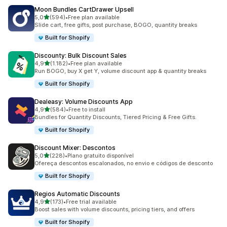
Moon Bundles CartDrawer Upsell
de 5 estrelas
5,0
(594)
•
Free plan available
594 total de avaliações
Slide cart, free gifts, post purchase, BOGO, quantity breaks
Built for Shopify
Discounty: Bulk Discount Sales
de 5 estrelas
4,9
(1.182)
•
Free plan available
1182 total de avaliações
Run BOGO, buy X get Y, volume discount app & quantity breaks
Built for Shopify
Dealeasy: Volume Discounts App
de 5 estrelas
4,9
(584)
•
Free to install
584 total de avaliações
Bundles for Quantity Discounts, Tiered Pricing & Free Gifts.
Built for Shopify
Discount Mixer: Descontos
de 5 estrelas
5,0
(228)
•
Plano gratuito disponível
228 total de avaliações
Ofereça descontos escalonados, no envio e códigos de desconto
Built for Shopify
Regios Automatic Discounts
de 5 estrelas
4,9
(173)
•
Free trial available
173 total de avaliações
Boost sales with volume discounts, pricing tiers, and offers
Built for Shopify