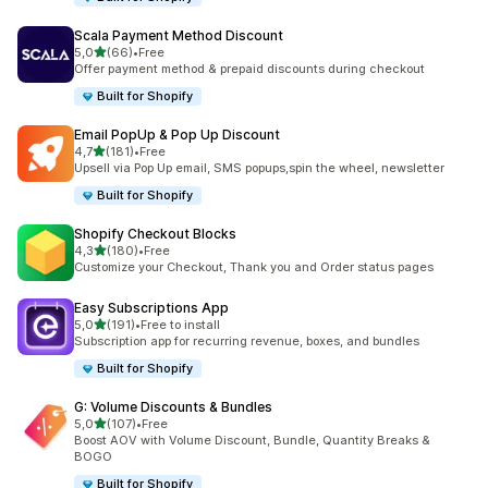
Scala Payment Method Discount
de 5 estrelas
5,0
(66)
•
Free
66 total de avaliações
Offer payment method & prepaid discounts during checkout
Built for Shopify
Email PopUp & Pop Up Discount
de 5 estrelas
4,7
(181)
•
Free
181 total de avaliações
Upsell via Pop Up email, SMS popups,spin the wheel, newsletter
Built for Shopify
Shopify Checkout Blocks
de 5 estrelas
4,3
(180)
•
Free
180 total de avaliações
Customize your Checkout, Thank you and Order status pages
Easy Subscriptions App
de 5 estrelas
5,0
(191)
•
Free to install
191 total de avaliações
Subscription app for recurring revenue, boxes, and bundles
Built for Shopify
G: Volume Discounts & Bundles
de 5 estrelas
5,0
(107)
•
Free
107 total de avaliações
Boost AOV with Volume Discount, Bundle, Quantity Breaks &
BOGO
Built for Shopify