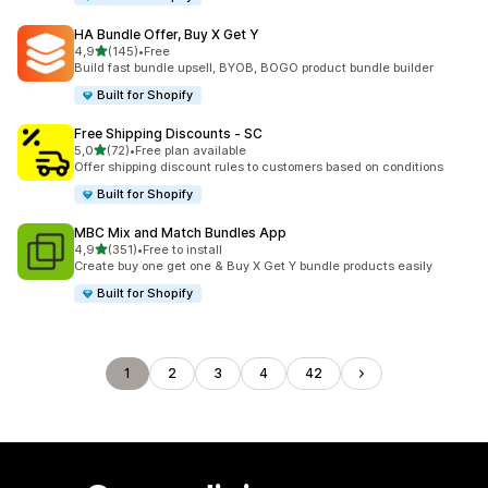
HA Bundle Offer, Buy X Get Y
de 5 estrelas
4,9
(145)
•
Free
145 total de avaliações
Build fast bundle upsell, BYOB, BOGO product bundle builder
Built for Shopify
Free Shipping Discounts ‑ SC
de 5 estrelas
5,0
(72)
•
Free plan available
72 total de avaliações
Offer shipping discount rules to customers based on conditions
Built for Shopify
MBC Mix and Match Bundles App
de 5 estrelas
4,9
(351)
•
Free to install
351 total de avaliações
Create buy one get one & Buy X Get Y bundle products easily
Built for Shopify
1
2
3
4
42