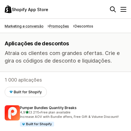
Shopify App Store
Marketing e conversão
Promoções
Descontos
Aplicações de descontos
Atraia os clientes com grandes ofertas. Crie e
gira os códigos de desconto e liquidações.
1 000 aplicações
Built for Shopify
Pumper Bundles Quantity Breaks
de 5 estrelas
4,9
(3.211)
•
Free plan available
3211 total de avaliações
Increase AOV with Bundle offers, Free Gift & Volume Discount!
Built for Shopify