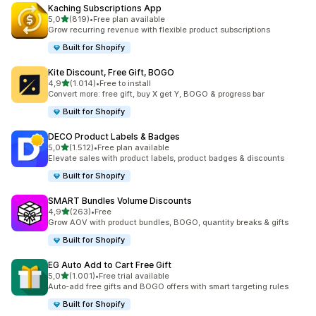
Kaching Subscriptions App
de 5 estrelas
5,0
(819)
•
Free plan available
819 total de avaliações
Grow recurring revenue with flexible product subscriptions
Built for Shopify
Kite Discount, Free Gift, BOGO
de 5 estrelas
4,9
(1.014)
•
Free to install
1014 total de avaliações
Convert more: free gift, buy X get Y, BOGO & progress bar
Built for Shopify
DECO Product Labels & Badges
de 5 estrelas
5,0
(1.512)
•
Free plan available
1512 total de avaliações
Elevate sales with product labels, product badges & discounts
Built for Shopify
SMART Bundles Volume Discounts
de 5 estrelas
4,9
(263)
•
Free
263 total de avaliações
Grow AOV with product bundles, BOGO, quantity breaks & gifts
Built for Shopify
EG Auto Add to Cart Free Gift
de 5 estrelas
5,0
(1.001)
•
Free trial available
1001 total de avaliações
Auto-add free gifts and BOGO offers with smart targeting rules
Built for Shopify