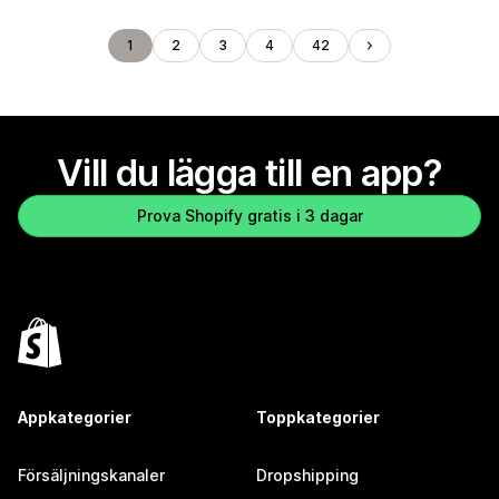
1
2
3
4
42
Vill du lägga till en app?
Prova Shopify gratis i 3 dagar
Appkategorier
Toppkategorier
Försäljningskanaler
Dropshipping