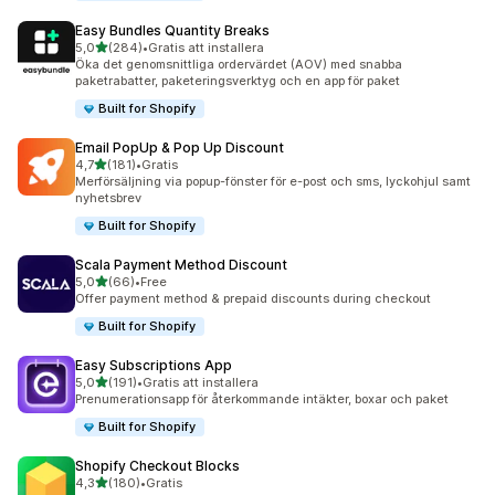
Easy Bundles Quantity Breaks
av 5 stjärnor
5,0
(284)
•
Gratis att installera
284 recensioner totalt
Öka det genomsnittliga ordervärdet (AOV) med snabba
paketrabatter, paketeringsverktyg och en app för paket
Built for Shopify
Email PopUp & Pop Up Discount
av 5 stjärnor
4,7
(181)
•
Gratis
181 recensioner totalt
Merförsäljning via popup-fönster för e-post och sms, lyckohjul samt
nyhetsbrev
Built for Shopify
Scala Payment Method Discount
av 5 stjärnor
5,0
(66)
•
Free
66 recensioner totalt
Offer payment method & prepaid discounts during checkout
Built for Shopify
Easy Subscriptions App
av 5 stjärnor
5,0
(191)
•
Gratis att installera
191 recensioner totalt
Prenumerationsapp för återkommande intäkter, boxar och paket
Built for Shopify
Shopify Checkout Blocks
av 5 stjärnor
4,3
(180)
•
Gratis
180 recensioner totalt