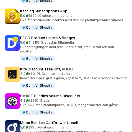
Built for Shopify
Kaching Subscriptions App
av 5 stjärnor
5,0
(822)
•
Gratisplan tillgänglig
822 recensioner totalt
Öka återkommande intäkter med flexibla produktprenumerationer
Built for Shopify
DECO Product Labels & Badges
av 5 stjärnor
5,0
(1 515)
•
Gratisplan tillgänglig
1515 recensioner totalt
Öka försäljningen med produktetiketter, produktmärken och
rabatter
Built for Shopify
Kite Discount, Free Gift, BOGO
av 5 stjärnor
4,9
(1 019)
•
Gratis att installera
1019 recensioner totalt
Konvertera mer: gratis gåva, köp X få Y, BOGO och förloppsindikator
Built for Shopify
SMART Bundles Volume Discounts
av 5 stjärnor
4,9
(266)
•
Gratis
266 recensioner totalt
Öka AOV med produktpaket, BOGO, mängdrabatter och gåvor
Built for Shopify
Moon Bundles CartDrawer Upsell
av 5 stjärnor
5,0
(595)
•
Gratisplan tillgänglig
595 recensioner totalt
Öka ditt genomsnittliga ordervärde med paket och volymrabatter