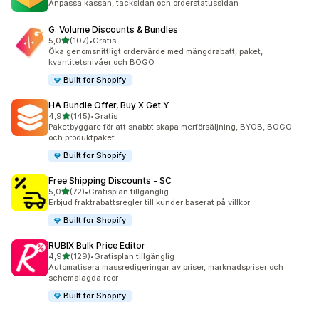
Anpassa kassan, tacksidan och orderstatussidan
G: Volume Discounts & Bundles
av 5 stjärnor
5,0
(107)
•
Gratis
107 recensioner totalt
Öka genomsnittligt ordervärde med mängdrabatt, paket,
kvantitetsnivåer och BOGO
Built for Shopify
HA Bundle Offer, Buy X Get Y
av 5 stjärnor
4,9
(145)
•
Gratis
145 recensioner totalt
Paketbyggare för att snabbt skapa merförsäljning, BYOB, BOGO
och produktpaket
Built for Shopify
Free Shipping Discounts ‑ SC
av 5 stjärnor
5,0
(72)
•
Gratisplan tillgänglig
72 recensioner totalt
Erbjud fraktrabattsregler till kunder baserat på villkor
Built for Shopify
RUBIX Bulk Price Editor
av 5 stjärnor
4,9
(129)
•
Gratisplan tillgänglig
129 recensioner totalt
Automatisera massredigeringar av priser, marknadspriser och
schemalagda reor
Built for Shopify