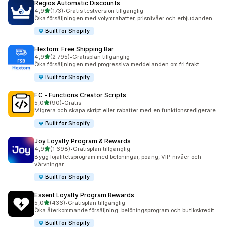
Regios Automatic Discounts
av 5 stjärnor
4,9
(173)
•
Gratis testversion tillgänglig
173 recensioner totalt
Öka försäljningen med volymrabatter, prisnivåer och erbjudanden
Built for Shopify
Hextom: Free Shipping Bar
av 5 stjärnor
4,9
(2 795)
•
Gratisplan tillgänglig
2795 recensioner totalt
Öka försäljningen med progressiva meddelanden om fri frakt
Built for Shopify
FC ‑ Functions Creator Scripts
av 5 stjärnor
5,0
(90)
•
Gratis
90 recensioner totalt
Migrera och skapa skript eller rabatter med en funktionsredigerare
Built for Shopify
Joy Loyalty Program & Rewards
av 5 stjärnor
4,9
(1 698)
•
Gratisplan tillgänglig
1698 recensioner totalt
Bygg lojalitetsprogram med belöningar, poäng, VIP-nivåer och
värvningar
Built for Shopify
Essent Loyalty Program Rewards
av 5 stjärnor
5,0
(436)
•
Gratisplan tillgänglig
436 recensioner totalt
Öka återkommande försäljning: belöningsprogram och butikskredit
Built for Shopify