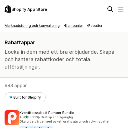
Shopify App Store
Marknadsföring och konvertering
Kampanjer
Rabatter
Rabattappar
Locka in dem med ett bra erbjudande. Skapa
och hantera rabattkoder och totala
utförsäljningar.
998 appar
Built for Shopify
Kvantitetsrabatt Pumper Bundle
av 5 stjärnor
4,9
(3 216)
•
Gratisplan tillgänglig
3216 recensioner totalt
Öka ordervärdet med paket, gratis gåvor och volymrabatter!