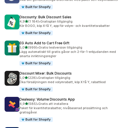
Built for Shopify
Discounty: Bulk Discount Sales
av 5 stjärnor
4,9
(1 184)
•
Gratisplan tillgänglig
1184 recensioner totalt
Kör BOGO, köp X få Y, app för volym- och kvantitetsrabatter
Built for Shopify
EG Auto Add to Cart Free Gift
av 5 stjärnor
5,0
(999)
•
Gratis testversion tillgänglig
999 recensioner totalt
Lägg automatiskt till gratis gåvor och 2-för-1-erbjudanden med
smarta inriktningsregler
Built for Shopify
Discount Mixer: Bulk Discounts
av 5 stjärnor
5,0
(228)
•
Gratisplan tillgänglig
228 recensioner totalt
Öka försäljningen med volymrabatt, köp X få Y, rabattkod
Built for Shopify
Dealeasy: Volume Discounts App
av 5 stjärnor
4,9
(585)
•
Gratis att installera
585 recensioner totalt
Paket för kvantitetsrabatter, nivåbaserad prissättning och
gratisgåvor.
Built for Shopify