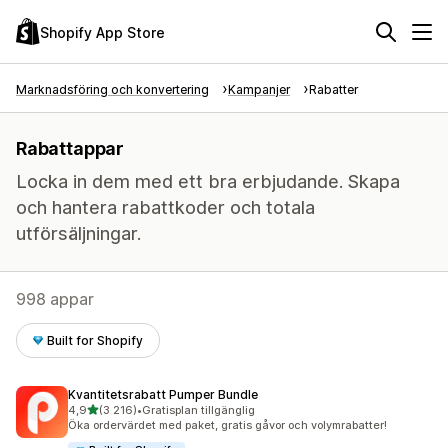
Shopify App Store
Marknadsföring och konvertering
Kampanjer
Rabatter
Rabattappar
Locka in dem med ett bra erbjudande. Skapa
och hantera rabattkoder och totala
utförsäljningar.
998 appar
Built for Shopify
Kvantitetsrabatt Pumper Bundle
av 5 stjärnor
4,9
(3 216)
•
Gratisplan tillgänglig
3216 recensioner totalt
Öka ordervärdet med paket, gratis gåvor och volymrabatter!