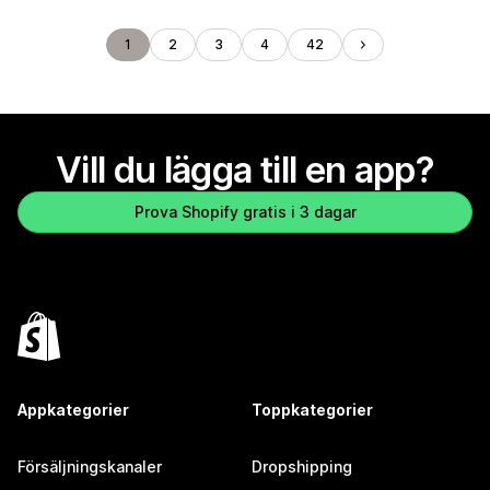
1
2
3
4
42
Vill du lägga till en app?
Prova Shopify gratis i 3 dagar
Appkategorier
Toppkategorier
Försäljningskanaler
Dropshipping