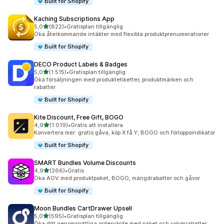
Built for Shopify
Kaching Subscriptions App
av 5 stjärnor
5,0
(822)
•
Gratisplan tillgänglig
822 recensioner totalt
Öka återkommande intäkter med flexibla produktprenumerationer
Built for Shopify
DECO Product Labels & Badges
av 5 stjärnor
5,0
(1 515)
•
Gratisplan tillgänglig
1515 recensioner totalt
Öka försäljningen med produktetiketter, produktmärken och
rabatter
Built for Shopify
Kite Discount, Free Gift, BOGO
av 5 stjärnor
4,9
(1 019)
•
Gratis att installera
1019 recensioner totalt
Konvertera mer: gratis gåva, köp X få Y, BOGO och förloppsindikator
Built for Shopify
SMART Bundles Volume Discounts
av 5 stjärnor
4,9
(266)
•
Gratis
266 recensioner totalt
Öka AOV med produktpaket, BOGO, mängdrabatter och gåvor
Built for Shopify
Moon Bundles CartDrawer Upsell
av 5 stjärnor
5,0
(595)
•
Gratisplan tillgänglig
595 recensioner totalt
Öka ditt genomsnittliga ordervärde med paket och volymrabatter