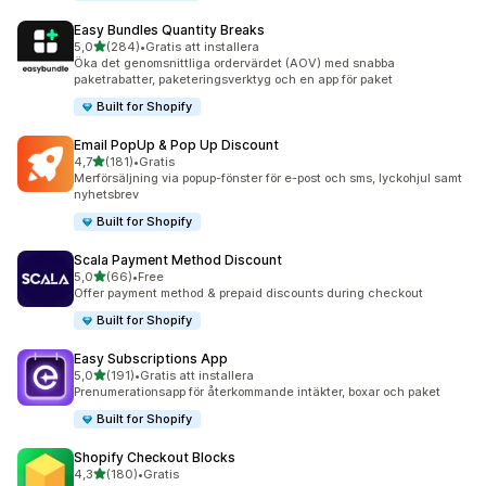
Easy Bundles Quantity Breaks
av 5 stjärnor
5,0
(284)
•
Gratis att installera
284 recensioner totalt
Öka det genomsnittliga ordervärdet (AOV) med snabba
paketrabatter, paketeringsverktyg och en app för paket
Built for Shopify
Email PopUp & Pop Up Discount
av 5 stjärnor
4,7
(181)
•
Gratis
181 recensioner totalt
Merförsäljning via popup-fönster för e-post och sms, lyckohjul samt
nyhetsbrev
Built for Shopify
Scala Payment Method Discount
av 5 stjärnor
5,0
(66)
•
Free
66 recensioner totalt
Offer payment method & prepaid discounts during checkout
Built for Shopify
Easy Subscriptions App
av 5 stjärnor
5,0
(191)
•
Gratis att installera
191 recensioner totalt
Prenumerationsapp för återkommande intäkter, boxar och paket
Built for Shopify
Shopify Checkout Blocks
av 5 stjärnor
4,3
(180)
•
Gratis
180 recensioner totalt