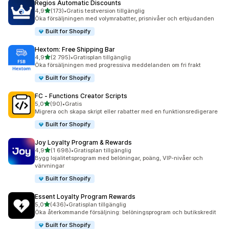
Regios Automatic Discounts
av 5 stjärnor
4,9
(173)
•
Gratis testversion tillgänglig
173 recensioner totalt
Öka försäljningen med volymrabatter, prisnivåer och erbjudanden
Built for Shopify
Hextom: Free Shipping Bar
av 5 stjärnor
4,9
(2 795)
•
Gratisplan tillgänglig
2795 recensioner totalt
Öka försäljningen med progressiva meddelanden om fri frakt
Built for Shopify
FC ‑ Functions Creator Scripts
av 5 stjärnor
5,0
(90)
•
Gratis
90 recensioner totalt
Migrera och skapa skript eller rabatter med en funktionsredigerare
Built for Shopify
Joy Loyalty Program & Rewards
av 5 stjärnor
4,9
(1 698)
•
Gratisplan tillgänglig
1698 recensioner totalt
Bygg lojalitetsprogram med belöningar, poäng, VIP-nivåer och
värvningar
Built for Shopify
Essent Loyalty Program Rewards
av 5 stjärnor
5,0
(436)
•
Gratisplan tillgänglig
436 recensioner totalt
Öka återkommande försäljning: belöningsprogram och butikskredit
Built for Shopify