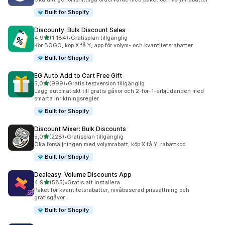
Built for Shopify
Discounty: Bulk Discount Sales
av 5 stjärnor
4,9
(1 184)
•
Gratisplan tillgänglig
1184 recensioner totalt
Kör BOGO, köp X få Y, app för volym- och kvantitetsrabatter
Built for Shopify
EG Auto Add to Cart Free Gift
av 5 stjärnor
5,0
(999)
•
Gratis testversion tillgänglig
999 recensioner totalt
Lägg automatiskt till gratis gåvor och 2-för-1-erbjudanden med
smarta inriktningsregler
Built for Shopify
Discount Mixer: Bulk Discounts
av 5 stjärnor
5,0
(228)
•
Gratisplan tillgänglig
228 recensioner totalt
Öka försäljningen med volymrabatt, köp X få Y, rabattkod
Built for Shopify
Dealeasy: Volume Discounts App
av 5 stjärnor
4,9
(585)
•
Gratis att installera
585 recensioner totalt
Paket för kvantitetsrabatter, nivåbaserad prissättning och
gratisgåvor.
Built for Shopify