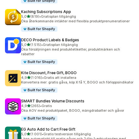
Built for Shopify
Kaching Subscriptions App
av 5 stjärnor
5,0
(819)
•
Gratisplan tillgänglig
819 recensioner totalt
Öka återkommande intäkter med flexibla produktprenumerationer
Built for Shopify
DECO Product Labels & Badges
av 5 stjärnor
5,0
(1 515)
•
Gratisplan tillgänglig
1515 recensioner totalt
Öka försäljningen med produktetiketter, produktmärken och
rabatter
Built for Shopify
Kite Discount, Free Gift, BOGO
av 5 stjärnor
4,9
(1 016)
•
Gratis att installera
1016 recensioner totalt
Konvertera mer: gratis gåva, köp X få Y, BOGO och förloppsindikator
Built for Shopify
SMART Bundles Volume Discounts
av 5 stjärnor
4,9
(265)
•
Gratis
265 recensioner totalt
Öka AOV med produktpaket, BOGO, mängdrabatter och gåvor
Built for Shopify
EG Auto Add to Cart Free Gift
av 5 stjärnor
5,0
(1 001)
•
Gratis testversion tillgänglig
1001 recensioner totalt
Lägg automatiskt till gratis gåvor och 2-för-1-erbjudanden med