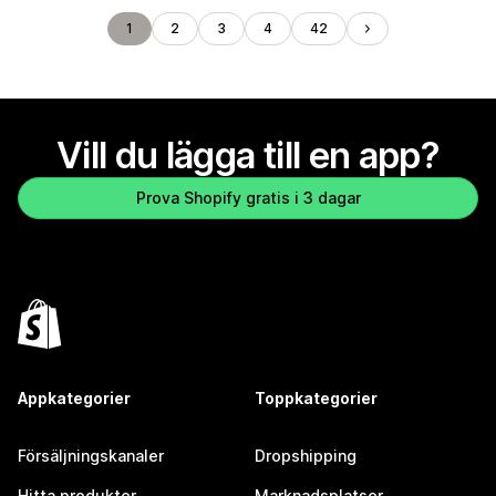
1
2
3
4
42
Vill du lägga till en app?
Prova Shopify gratis i 3 dagar
Appkategorier
Toppkategorier
Försäljningskanaler
Dropshipping
Hitta produkter
Marknadsplatser