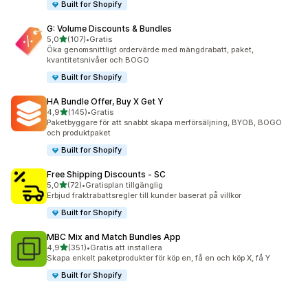
Built for Shopify
G: Volume Discounts & Bundles
av 5 stjärnor
5,0
(107)
•
Gratis
107 recensioner totalt
Öka genomsnittligt ordervärde med mängdrabatt, paket,
kvantitetsnivåer och BOGO
Built for Shopify
HA Bundle Offer, Buy X Get Y
av 5 stjärnor
4,9
(145)
•
Gratis
145 recensioner totalt
Paketbyggare för att snabbt skapa merförsäljning, BYOB, BOGO
och produktpaket
Built for Shopify
Free Shipping Discounts ‑ SC
av 5 stjärnor
5,0
(72)
•
Gratisplan tillgänglig
72 recensioner totalt
Erbjud fraktrabattsregler till kunder baserat på villkor
Built for Shopify
MBC Mix and Match Bundles App
av 5 stjärnor
4,9
(351)
•
Gratis att installera
351 recensioner totalt
Skapa enkelt paketprodukter för köp en, få en och köp X, få Y
Built for Shopify