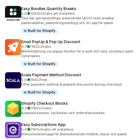
Easy Bundles Quantity Breaks
av 5 stjärnor
5,0
(284)
•
Gratis att installera
284 recensioner totalt
Öka det genomsnittliga ordervärdet (AOV) med snabba
paketrabatter, paketeringsverktyg och en app för paket
Built for Shopify
Email PopUp & Pop Up Discount
av 5 stjärnor
4,7
(182)
•
Gratis
182 recensioner totalt
Merförsäljning via popup-fönster för e-post och sms, lyckohjul samt
nyhetsbrev
Built for Shopify
Scala Payment Method Discount
av 5 stjärnor
5,0
(66)
•
Free
66 recensioner totalt
Offer payment method & prepaid discounts during checkout
Built for Shopify
Shopify Checkout Blocks
av 5 stjärnor
4,3
(180)
•
Gratis
180 recensioner totalt
Anpassa kassan, tacksidan och orderstatussidan
Easy Subscriptions App
av 5 stjärnor
5,0
(191)
•
Gratis att installera
191 recensioner totalt
Prenumerationsapp för återkommande intäkter, boxar och paket