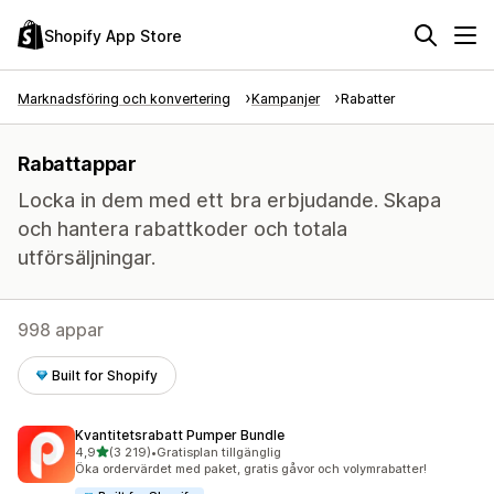
Shopify App Store
Marknadsföring och konvertering
Kampanjer
Rabatter
Rabattappar
Locka in dem med ett bra erbjudande. Skapa
och hantera rabattkoder och totala
utförsäljningar.
998 appar
Built for Shopify
Kvantitetsrabatt Pumper Bundle
av 5 stjärnor
4,9
(3 219)
•
Gratisplan tillgänglig
3219 recensioner totalt
Öka ordervärdet med paket, gratis gåvor och volymrabatter!