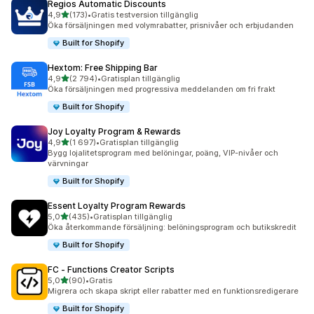
Regios Automatic Discounts
av 5 stjärnor
4,9
(173)
•
Gratis testversion tillgänglig
173 recensioner totalt
Öka försäljningen med volymrabatter, prisnivåer och erbjudanden
Built for Shopify
Hextom: Free Shipping Bar
av 5 stjärnor
4,9
(2 794)
•
Gratisplan tillgänglig
2794 recensioner totalt
Öka försäljningen med progressiva meddelanden om fri frakt
Built for Shopify
Joy Loyalty Program & Rewards
av 5 stjärnor
4,9
(1 697)
•
Gratisplan tillgänglig
1697 recensioner totalt
Bygg lojalitetsprogram med belöningar, poäng, VIP-nivåer och
värvningar
Built for Shopify
Essent Loyalty Program Rewards
av 5 stjärnor
5,0
(435)
•
Gratisplan tillgänglig
435 recensioner totalt
Öka återkommande försäljning: belöningsprogram och butikskredit
Built for Shopify
FC ‑ Functions Creator Scripts
av 5 stjärnor
5,0
(90)
•
Gratis
90 recensioner totalt
Migrera och skapa skript eller rabatter med en funktionsredigerare
Built for Shopify