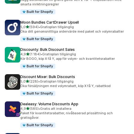
smarta inriktningsregler
Built for Shopify
Moon Bundles CartDrawer Upsell
av 5 stjärnor
5,0
(594)
•
Gratisplan tillgänglig
594 recensioner totalt
Öka ditt genomsnittliga ordervärde med paket och volymrabatter
Built for Shopify
Discounty: Bulk Discount Sales
av 5 stjärnor
4,9
(1 184)
•
Gratisplan tillgänglig
1184 recensioner totalt
Kör BOGO, köp X få Y, app för volym- och kvantitetsrabatter
Built for Shopify
Discount Mixer: Bulk Discounts
av 5 stjärnor
5,0
(228)
•
Gratisplan tillgänglig
228 recensioner totalt
Öka försäljningen med volymrabatt, köp X få Y, rabattkod
Built for Shopify
Dealeasy: Volume Discounts App
av 5 stjärnor
4,9
(585)
•
Gratis att installera
585 recensioner totalt
Paket för kvantitetsrabatter, nivåbaserad prissättning och
gratisgåvor.
Built for Shopify