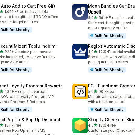
 Auto Add to Cart Free Gift
Moon Bundles CartDr
5 yıldız üzerinden
(1.001)
•
Free trial available
Upsell
lam 1001 değerlendirme
o-add free gifts and BOGO offers
5 yıldız üzerinden
5,0
(594)
•
Free plan avail
toplam 594 değerlendirme
h smart targeting rules
Slide cart, free gifts, post 
BOGO, quantity breaks
Built for Shopify
Built for Shopify
scount Mixer: Toplu İndiriml
Regios Automatic Dis
5 yıldız üzerinden
5 yıldız üzerinden
(228)
•
Ücretsiz plan mevcut
4,9
(173)
•
Free trial availa
lam 228 değerlendirme
toplam 173 değerlendirme
im indirimleri, kodlar ve ücretsiz
Boost sales with volume d
go ile AOV artırın
pricing tiers, and offers
Built for Shopify
Built for Shopify
sent Loyalty Program Rewards
FC ‑ Functions Creator
5 yıldız üzerinden
5 yıldız üzerinden
(434)
•
Free plan available
5,0
(90)
•
Free
lam 434 değerlendirme
toplam 90 değerlendirme
t AOV with Loyalty Program, VIP
Migrate and create scripts
ards Program & Referrals
with a function editor
Built for Shopify
Built for Shopify
ail PopUp & Pop Up Discount
Shopify Checkout Blo
5 yıldız üzerinden
5 yıldız üzerinden
(181)
•
Free
4,3
(180)
•
Free
lam 181 değerlendirme
toplam 180 değerlendirme
ell via Pop Up email, SMS
Customize your Checkout,