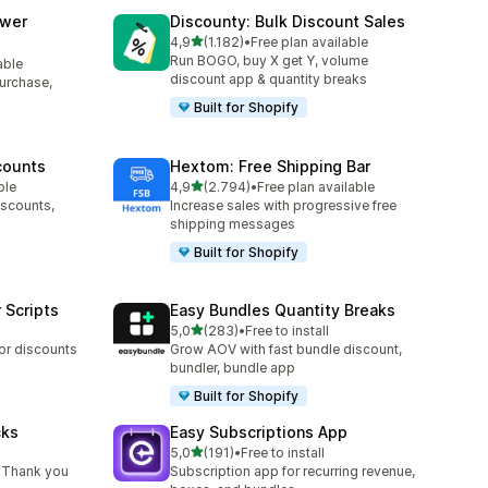
awer
Discounty: Bulk Discount Sales
5 yıldız üzerinden
4,9
(1.182)
•
Free plan available
toplam 1182 değerlendirme
Run BOGO, buy X get Y, volume
able
discount app & quantity breaks
purchase,
Built for Shopify
counts
Hextom: Free Shipping Bar
5 yıldız üzerinden
ble
4,9
(2.794)
•
Free plan available
toplam 2794 değerlendirme
iscounts,
Increase sales with progressive free
shipping messages
Built for Shopify
 Scripts
Easy Bundles Quantity Breaks
5 yıldız üzerinden
5,0
(283)
•
Free to install
toplam 283 değerlendirme
 or discounts
Grow AOV with fast bundle discount,
bundler, bundle app
Built for Shopify
cks
Easy Subscriptions App
5 yıldız üzerinden
5,0
(191)
•
Free to install
toplam 191 değerlendirme
 Thank you
Subscription app for recurring revenue,