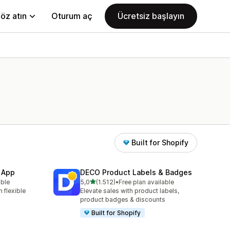
öz atın
Oturum aç
Ücretsiz başlayın
Built for Shopify
 App
DECO Product Labels & Badges
5 yıldız üzerinden
able
5,0
(1.512)
•
Free plan available
toplam 1512 değerlendirme
 flexible
Elevate sales with product labels,
product badges & discounts
Built for Shopify