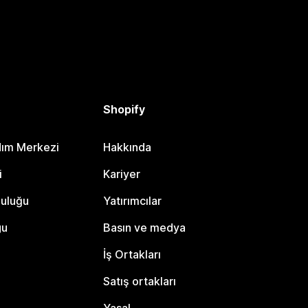
Shopify
dım Merkezi
Hakkında
i
Kariyer
luluğu
Yatırımcılar
gu
Basın ve medya
İş Ortakları
Satış ortakları