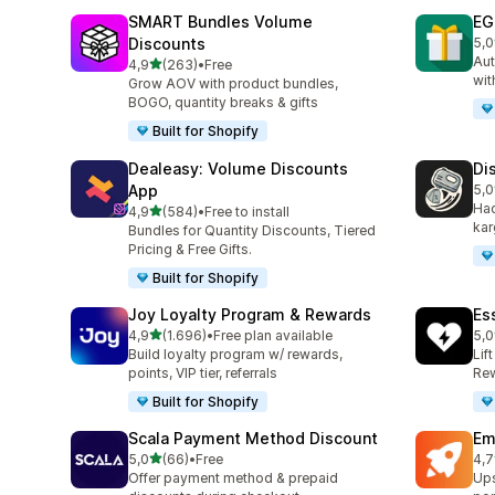
SMART Bundles Volume
EG
Discounts
5,0
top
Aut
5 yıldız üzerinden
4,9
(263)
•
Free
toplam 263 değerlendirme
wit
Grow AOV with product bundles,
BOGO, quantity breaks & gifts
Built for Shopify
Dealeasy: Volume Discounts
Di
App
5,0
top
Hac
5 yıldız üzerinden
4,9
(584)
•
Free to install
toplam 584 değerlendirme
kar
Bundles for Quantity Discounts, Tiered
Pricing & Free Gifts.
Built for Shopify
Joy Loyalty Program & Rewards
Es
5 yıldız üzerinden
4,9
(1.696)
•
Free plan available
5,0
toplam 1696 değerlendirme
top
Build loyalty program w/ rewards,
Lif
points, VIP tier, referrals
Rew
Built for Shopify
Scala Payment Method Discount
Em
5 yıldız üzerinden
5,0
(66)
•
Free
4,7
toplam 66 değerlendirme
top
Offer payment method & prepaid
Ups