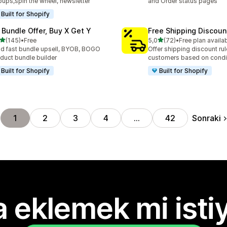
ups,spin the wheel, newsletter
and Order status pages
Built for Shopify
 Bundle Offer, Buy X Get Y
Free Shipping Discoun
5 yıldız üzerinden
5 yıldız üzerinden
(145)
•
Free
5,0
(72)
•
Free plan availa
lam 145 değerlendirme
toplam 72 değerlendirme
ld fast bundle upsell, BYOB, BOGO
Offer shipping discount rul
duct bundle builder
customers based on condi
Built for Shopify
Built for Shopify
Sonraki
1
2
3
4
…
42
 eklemek mi isti