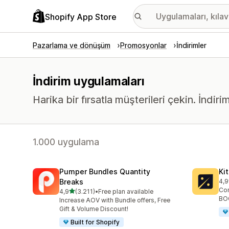
Shopify App Store
Pazarlama ve dönüşüm
Promosyonlar
İndirimler
İndirim uygulamaları
Harika bir fırsatla müşterileri çekin. İndir
1.000 uygulama
Pumper Bundles Quantity
Ki
Breaks
4,9
top
Con
5 yıldız üzerinden
4,9
(3.211)
•
Free plan available
toplam 3211 değerlendirme
BOG
Increase AOV with Bundle offers, Free
Gift & Volume Discount!
Built for Shopify