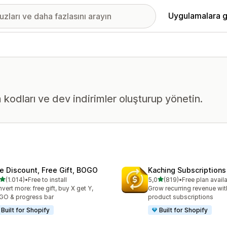
Uygulamalara g
im kodları ve dev indirimler oluşturup yönetin.
te Discount, Free Gift, BOGO
Kaching Subscriptions
5 yıldız üzerinden
5 yıldız üzerinden
(1.014)
•
Free to install
5,0
(819)
•
Free plan avail
lam 1014 değerlendirme
toplam 819 değerlendirme
vert more: free gift, buy X get Y,
Grow recurring revenue with
O & progress bar
product subscriptions
Built for Shopify
Built for Shopify