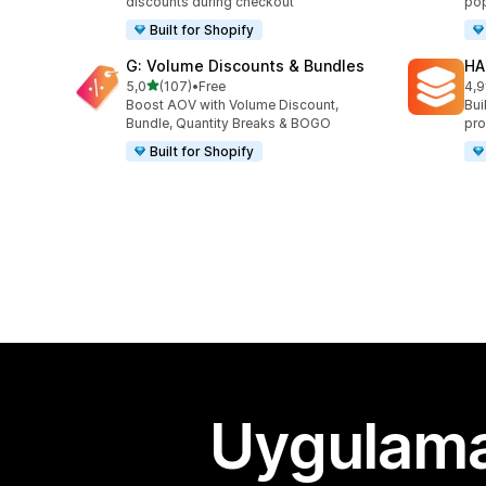
discounts during checkout
pop
Built for Shopify
G: Volume Discounts & Bundles
HA
5 yıldız üzerinden
5,0
(107)
•
Free
4,9
toplam 107 değerlendirme
top
Boost AOV with Volume Discount,
Bui
Bundle, Quantity Breaks & BOGO
pro
Built for Shopify
Uygulama