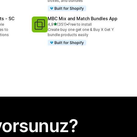
boxes, and bundles
Built for Shopify
ts ‑ SC
MBC Mix and Match Bundles App
5 yıldız üzerinden
ble
4,9
(351)
•
Free to install
toplam 351 değerlendirme
es to
Create buy one get one & Buy X Get Y
tions
bundle products easily
Built for Shopify
yorsunuz?