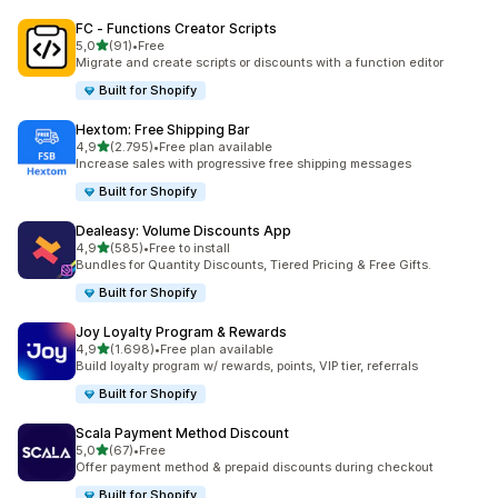
FC ‑ Functions Creator Scripts
5 yıldız üzerinden
5,0
(91)
•
Free
toplam 91 değerlendirme
Migrate and create scripts or discounts with a function editor
Built for Shopify
Hextom: Free Shipping Bar
5 yıldız üzerinden
4,9
(2.795)
•
Free plan available
toplam 2795 değerlendirme
Increase sales with progressive free shipping messages
Built for Shopify
Dealeasy: Volume Discounts App
5 yıldız üzerinden
4,9
(585)
•
Free to install
toplam 585 değerlendirme
Bundles for Quantity Discounts, Tiered Pricing & Free Gifts.
Built for Shopify
Joy Loyalty Program & Rewards
5 yıldız üzerinden
4,9
(1.698)
•
Free plan available
toplam 1698 değerlendirme
Build loyalty program w/ rewards, points, VIP tier, referrals
Built for Shopify
Scala Payment Method Discount
5 yıldız üzerinden
5,0
(67)
•
Free
toplam 67 değerlendirme
Offer payment method & prepaid discounts during checkout
Built for Shopify