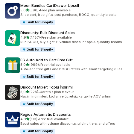
Moon Bundles CartDrawer Upsell
5 yıldız üzerinden
5,0
(596)
•
Free plan available
toplam 596 değerlendirme
Slide cart, free gifts, post purchase, BOGO, quantity breaks
Built for Shopify
Discounty: Bulk Discount Sales
5 yıldız üzerinden
4,9
(1.187)
•
Free plan available
toplam 1187 değerlendirme
Run BOGO, buy X get Y, volume discount app & quantity breaks
Built for Shopify
EG Auto Add to Cart Free Gift
5 yıldız üzerinden
5,0
(999)
•
Free trial available
toplam 999 değerlendirme
Auto-add free gifts and BOGO offers with smart targeting rules
Built for Shopify
Discount Mixer: Toplu İndiriml
5 yıldız üzerinden
5,0
(228)
•
Ücretsiz plan mevcut
toplam 228 değerlendirme
Hacim indirimleri, kodlar ve ücretsiz kargo ile AOV artırın
Built for Shopify
Regios Automatic Discounts
5 yıldız üzerinden
4,9
(173)
•
Free trial available
toplam 173 değerlendirme
Boost sales with volume discounts, pricing tiers, and offers
Built for Shopify