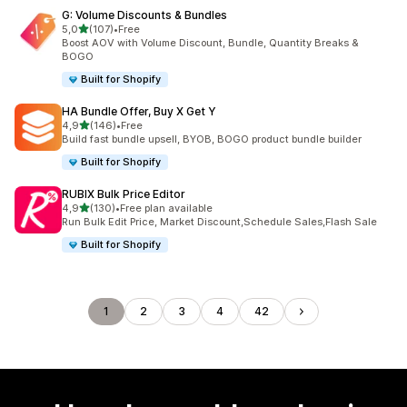
G: Volume Discounts & Bundles
5 yıldız üzerinden
5,0
(107)
•
Free
toplam 107 değerlendirme
Boost AOV with Volume Discount, Bundle, Quantity Breaks &
BOGO
Built for Shopify
HA Bundle Offer, Buy X Get Y
5 yıldız üzerinden
4,9
(146)
•
Free
toplam 146 değerlendirme
Build fast bundle upsell, BYOB, BOGO product bundle builder
Built for Shopify
RUBIX Bulk Price Editor
5 yıldız üzerinden
4,9
(130)
•
Free plan available
toplam 130 değerlendirme
Run Bulk Edit Price, Market Discount,Schedule Sales,Flash Sale
Built for Shopify
1
2
3
4
42