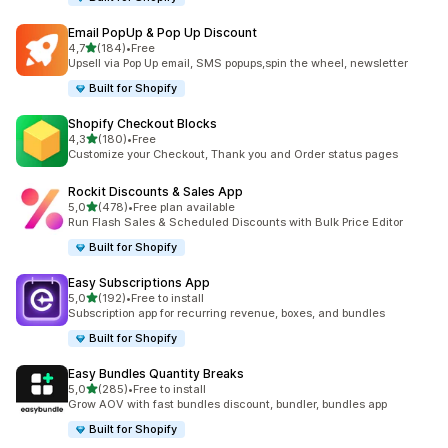
Email PopUp & Pop Up Discount
5 yıldız üzerinden
4,7
(184)
•
Free
toplam 184 değerlendirme
Upsell via Pop Up email, SMS popups,spin the wheel, newsletter
Built for Shopify
Shopify Checkout Blocks
5 yıldız üzerinden
4,3
(180)
•
Free
toplam 180 değerlendirme
Customize your Checkout, Thank you and Order status pages
Rockit Discounts & Sales App
5 yıldız üzerinden
5,0
(478)
•
Free plan available
toplam 478 değerlendirme
Run Flash Sales & Scheduled Discounts with Bulk Price Editor
Built for Shopify
Easy Subscriptions App
5 yıldız üzerinden
5,0
(192)
•
Free to install
toplam 192 değerlendirme
Subscription app for recurring revenue, boxes, and bundles
Built for Shopify
Easy Bundles Quantity Breaks
5 yıldız üzerinden
5,0
(285)
•
Free to install
toplam 285 değerlendirme
Grow AOV with fast bundles discount, bundler, bundles app
Built for Shopify