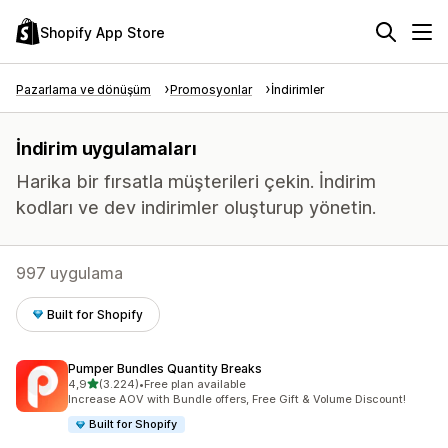
Shopify App Store
Pazarlama ve dönüşüm
Promosyonlar
İndirimler
İndirim uygulamaları
Harika bir fırsatla müşterileri çekin. İndirim
kodları ve dev indirimler oluşturup yönetin.
997 uygulama
Built for Shopify
Pumper Bundles Quantity Breaks
5 yıldız üzerinden
4,9
(3.224)
•
Free plan available
toplam 3224 değerlendirme
Increase AOV with Bundle offers, Free Gift & Volume Discount!
Built for Shopify