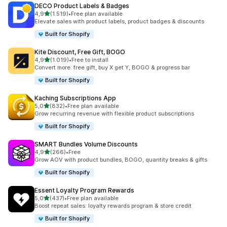
DECO Product Labels & Badges
5 yıldız üzerinden
4,9
(1.519)
•
Free plan available
toplam 1519 değerlendirme
Elevate sales with product labels, product badges & discounts
Built for Shopify
Kite Discount, Free Gift, BOGO
5 yıldız üzerinden
4,9
(1.019)
•
Free to install
toplam 1019 değerlendirme
Convert more: free gift, buy X get Y, BOGO & progress bar
Built for Shopify
Kaching Subscriptions App
5 yıldız üzerinden
5,0
(832)
•
Free plan available
toplam 832 değerlendirme
Grow recurring revenue with flexible product subscriptions
Built for Shopify
SMART Bundles Volume Discounts
5 yıldız üzerinden
4,9
(266)
•
Free
toplam 266 değerlendirme
Grow AOV with product bundles, BOGO, quantity breaks & gifts
Built for Shopify
Essent Loyalty Program Rewards
5 yıldız üzerinden
5,0
(437)
•
Free plan available
toplam 437 değerlendirme
Boost repeat sales: loyalty rewards program & store credit
Built for Shopify