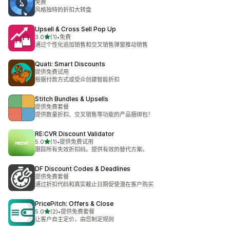
免费
风格独特的折扣大转盘
Upsell & Cross Sell Pop Up
星（满分 5 星）
3.0
(1)
•
免费
总共 1 条评论
通过个性化追加销售和交叉销售弹窗推动销售
Quati: Smart Discounts
提供免费试用
根据付款方式或受众创建智能折扣
Stitch Bundles & Upsells
提供免费套餐
提供数量折扣、交叉销售等功能的产品捆绑包！
RE:CVR Discount Validator
星（满分 5 星）
5.0
(1)
•
提供免费试用
总共 1 条评论
跟踪所有失效折扣码。提供有效的替代方案。
DF Discount Codes & Deadlines
提供免费套餐
通过折扣代码和真实截止日期促使潜在客户购买
PricePitch: Offers & Close
星（满分 5 星）
5.0
(2)
•
提供免费套餐
总共 2 条评论
让客户自主定价，由您制定规则