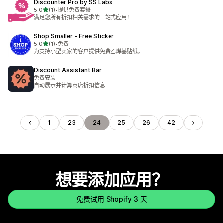
Discounter Pro by SS Labs
星（满分 5 星）
5.0
(1)
•
提供免费套餐
总共 1 条评论
满足您所有折扣相关需求的一站式应用！
Shop Smaller ‑ Free Sticker
星（满分 5 星）
5.0
(1)
•
免费
总共 1 条评论
为支持小型卖家的客户提供免费乙烯基贴纸。
Discount Assistant Bar
免费安装
自动展示并计算商店折扣信息
1
23
24
25
26
42
想要添加应用？
免费试用 Shopify 3 天