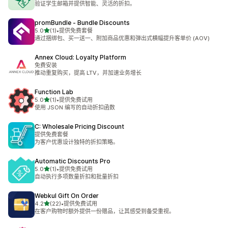
验证学生邮箱并提供智能、灵活的折扣。
promBundle ‑ Bundle Discounts
星（满分 5 星）
5.0
(1)
•
提供免费套餐
总共 1 条评论
通过捆绑包、买一送一、附加商品优惠和弹出式横幅提升客单价 (AOV)
Annex Cloud: Loyalty Platform
免费安装
推动重复购买，提高 LTV，并加速业务增长
Function Lab
星（满分 5 星）
5.0
(1)
•
提供免费试用
总共 1 条评论
使用 JSON 编写的自动折扣函数
C: Wholesale Pricing Discount
提供免费套餐
为客户优惠设计独特的折扣策略。
Automatic Discounts Pro
星（满分 5 星）
5.0
(1)
•
提供免费试用
总共 1 条评论
自动执行多项数量折扣和批量折扣
Webkul Gift On Order
星（满分 5 星）
4.2
(22)
•
提供免费试用
总共 22 条评论
在客户购物时额外提供一份赠品，让其感受到备受重视。