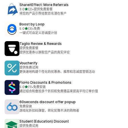
ShareitEffect: More Referrals
星（满分 5 星）
3.0
(2)
•
提供免费套餐
总共 2 条评论
将您的产品引荐给数百名潜在客户
Boost by Loop
星（满分 5 星）
5.0
(3)
•
免费
总共 3 条评论
一键式可自定义忠诚度计划
Taglio Review & Rewards
提供免费套餐
提供优惠券以换取您产品的真实评论
Voucherify
提供免费试用
更快速地构建个性化的优惠券、推荐和忠诚度营销活动
FloHo Discounts & Promotions
星（满分 5 星）
5.0
(1)
•
免费安装
总共 1 条评论
通过组合和叠加多个折扣和免费赠品来提高平均订单价值
60seconds discount offer popup
免费安装
游戏化折扣码弹窗，转化犹豫不决的购物者
Student (Education) Discount
提供免费试用