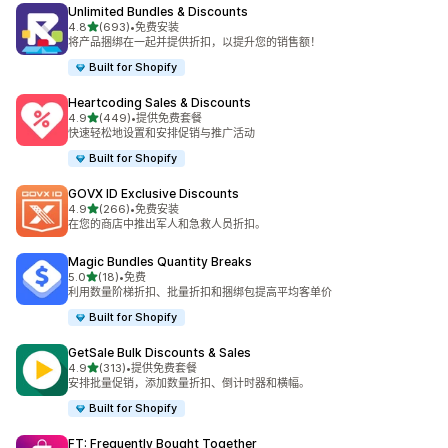
Unlimited Bundles & Discounts
星（满分 5 星）
4.8
(693)
•
免费安装
总共 693 条评论
将产品捆绑在一起并提供折扣，以提升您的销售额！
Built for Shopify
Heartcoding Sales & Discounts
星（满分 5 星）
4.9
(449)
•
提供免费套餐
总共 449 条评论
快速轻松地设置和安排促销与推广活动
Built for Shopify
GOVX ID Exclusive Discounts
星（满分 5 星）
4.9
(266)
•
免费安装
总共 266 条评论
在您的商店中推出军人和急救人员折扣。
Magic Bundles Quantity Breaks
星（满分 5 星）
5.0
(18)
•
免费
总共 18 条评论
利用数量阶梯折扣、批量折扣和捆绑包提高平均客单价
Built for Shopify
GetSale Bulk Discounts & Sales
星（满分 5 星）
4.9
(313)
•
提供免费套餐
总共 313 条评论
安排批量促销，添加数量折扣、倒计时器和横幅。
Built for Shopify
FT: Frequently Bought Together