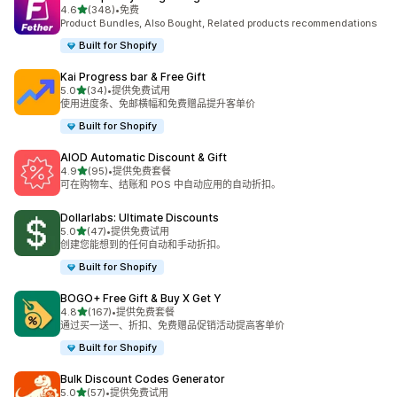
星（满分 5 星）
4.6
(348)
•
免费
总共 348 条评论
Product Bundles, Also Bought, Related products recommendations
Built for Shopify
Kai Progress bar & Free Gift
星（满分 5 星）
5.0
(34)
•
提供免费试用
总共 34 条评论
使用进度条、免邮横幅和免费赠品提升客单价
Built for Shopify
AIOD Automatic Discount & Gift
星（满分 5 星）
4.9
(95)
•
提供免费套餐
总共 95 条评论
可在购物车、结账和 POS 中自动应用的自动折扣。
Dollarlabs: Ultimate Discounts
星（满分 5 星）
5.0
(47)
•
提供免费试用
总共 47 条评论
创建您能想到的任何自动和手动折扣。
Built for Shopify
BOGO+ Free Gift & Buy X Get Y
星（满分 5 星）
4.8
(167)
•
提供免费套餐
总共 167 条评论
通过买一送一、折扣、免费赠品促销活动提高客单价
Built for Shopify
Bulk Discount Codes Generator
星（满分 5 星）
5.0
(57)
•
提供免费试用