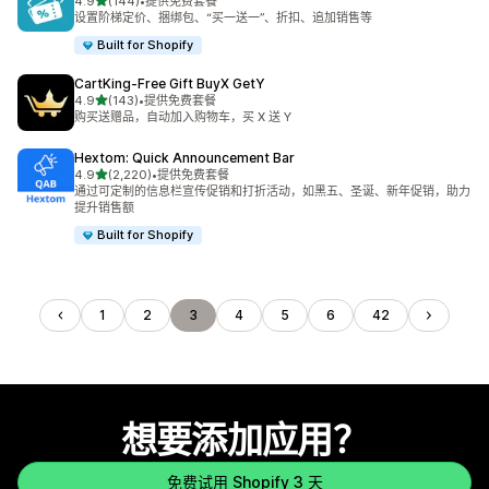
星（满分 5 星）
4.9
(144)
•
提供免费套餐
总共 144 条评论
设置阶梯定价、捆绑包、“买一送一”、折扣、追加销售等
Built for Shopify
CartKing‑Free Gift BuyX GetY
星（满分 5 星）
4.9
(143)
•
提供免费套餐
总共 143 条评论
购买送赠品，自动加入购物车，买 X 送 Y
Hextom: Quick Announcement Bar
星（满分 5 星）
4.9
(2,220)
•
提供免费套餐
总共 2220 条评论
通过可定制的信息栏宣传促销和打折活动，如黑五、圣诞、新年促销，助力
提升销售额
Built for Shopify
1
2
3
4
5
6
42
想要添加应用？
免费试用 Shopify 3 天