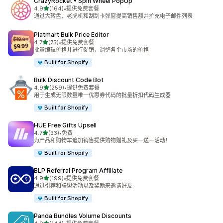
CrazyRocket • Spin Wheel PopUp
星（满分 5 星）
4.9
(164)
•
提供免费套餐
总共 164 条评论
通过大转盘、老虎机和刮刮卡弹窗提高销售额并扩充电子邮件列表
Platmart Bulk Price Editor
星（满分 5 星）
4.7
(75)
•
提供免费套餐
总共 75 条评论
批量编辑价格并进行促销，调整各个市场的价格
Built for Shopify
Bulk Discount Code Bot
星（满分 5 星）
4.9
(259)
•
提供免费套餐
总共 259 条评论
用于生成无限数量唯一优惠券代码的批量折扣代码生成器
Built for Shopify
HUE Free Gifts Upsell
星（满分 5 星）
4.7
(33)
•
免费
总共 33 条评论
为产品和购物车追加销售提供购物赠礼及买一送一活动！
Built for Shopify
BLP Referral Program Affiliate
星（满分 5 星）
4.9
(199)
•
提供免费套餐
总共 199 条评论
通过引荐和联盟活动以及奖励来邀请好友
Built for Shopify
Panda Bundles Volume Discounts