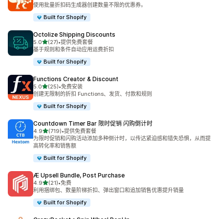
总共 57 条评论
使用批量折扣码生成器创建数量不限的优惠券。
Built for Shopify
Octolize Shipping Discounts
星（满分 5 星）
5.0
(27)
•
提供免费套餐
总共 27 条评论
基于规则和条件自动应用运费折扣
Built for Shopify
Functions Creator & Discount
星（满分 5 星）
5.0
(25)
•
免费安装
总共 25 条评论
创建无限制的折扣 Functions、发货、付款和规则
Built for Shopify
Countdown Timer Bar 限时促销 闪购倒计时
星（满分 5 星）
4.9
(719)
•
提供免费套餐
总共 719 条评论
为限时促销和闪购活动添加多种倒计时，以传达紧迫感和错失恐惧，从而提
高转化率和销售额
Built for Shopify
Æ Upsell Bundle, Post Purchase
星（满分 5 星）
4.9
(21)
•
免费
总共 21 条评论
利用捆绑包、数量阶梯折扣、弹出窗口和追加销售优惠提升销量
Built for Shopify