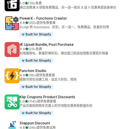
星（满分 5 星）
5.0
(13)
•
免费
总共 13 条评论
通过消费满 X 获取免费赠品、买一送一和买 X 送 Y 优惠来提高客单价
PowerX ‑ Functions Creator
星（满分 5 星）
4.8
(30)
•
提供免费套餐
总共 30 条评论
Script 转 Functions：折扣、买一送一、免费赠品、批量折扣等
Built for Shopify
Æ Upsell Bundle, Post Purchase
星（满分 5 星）
4.9
(21)
•
免费
总共 21 条评论
利用捆绑包、数量阶梯折扣、弹出窗口和追加销售优惠提升销量
Built for Shopify
Function Studio
星（满分 5 星）
4.9
(16)
•
提供免费套餐
总共 16 条评论
函数可视化创建工具 - 自定义折扣、规则
Built for Shopify
Klip Coupons Product Discounts
星（满分 5 星）
5.0
(114)
•
提供免费套餐
总共 114 条评论
产品页面和购物车页面上的可领取优惠券和数量折扣
Built for Shopify
Steppun Discount
星（满分 5 星）
4.8
(34)
•
提供免费试用