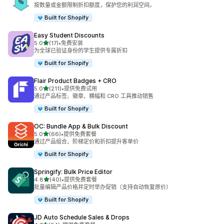
总共 34 条评论
按数量或金额限制折扣额度，保护您的利润空间。
Built for Shopify
Easy Student Discounts
星（满分 5 星）
5.0
(17)
•
免费安装
总共 17 条评论
为全球已验证身份的学生提供专属折扣
Built for Shopify
Flair Product Badges + CRO
星（满分 5 星）
5.0
(211)
•
提供免费试用
总共 211 条评论
通过产品标签、徽章、横幅和 CRO 工具推动销售
Built for Shopify
OC: Bundle App & Bulk Discount
星（满分 5 星）
5.0
(66)
•
提供免费套餐
总共 66 条评论
通过产品组合、阶梯定价和折扣提升客单价
Built for Shopify
Springify: Bulk Price Editor
星（满分 5 星）
4.8
(40)
•
提供免费套餐
总共 40 条评论
批量编辑产品价格并定时举办促销（支持自动恢复原价）
Built for Shopify
JD Auto Schedule Sales & Drops