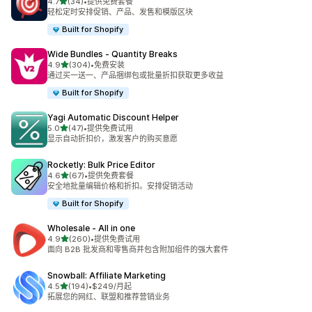
星（满分 5 星）
4.7
(34)
•
提供免费套餐
总共 34 条评论
轻松定时安排促销、产品、发售和模版区块
Built for Shopify
Wide Bundles ‑ Quantity Breaks
星（满分 5 星）
4.9
(304)
•
免费安装
总共 304 条评论
通过买一送一、产品捆绑包或批量折扣获取更多收益
Built for Shopify
Yagi Automatic Discount Helper
星（满分 5 星）
5.0
(47)
•
提供免费试用
总共 47 条评论
显示自动折扣价，激发客户的购买意愿
Rocketly: Bulk Price Editor
星（满分 5 星）
4.6
(67)
•
提供免费套餐
总共 67 条评论
安全地批量编辑价格和折扣。安排促销活动
Built for Shopify
Wholesale ‑ All in one
星（满分 5 星）
4.9
(260)
•
提供免费试用
总共 260 条评论
面向 B2B 批发商和零售商并包含附加组件的强大套件
Snowball: Affiliate Marketing
星（满分 5 星）
4.5
(194)
•
$249/月起
总共 194 条评论
拓展您的网红、联盟和推荐营销业务