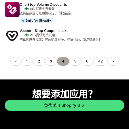
One Stop Volume Discounts
星（满分 5 星）
5.0
(14)
•
提供免费套餐
总共 14 条评论
提供按数量分级和阶梯定价的批量折扣
Built for Shopify
Veeper ‑ Stop Coupon Leaks
星（满分 5 星）
5.0
(79)
•
提供免费试用
总共 79 条评论
防止优惠券泄露：屏蔽扩展程序、移除代码、发送提醒等！
1
2
3
4
5
6
42
想要添加应用？
免费试用 Shopify 3 天