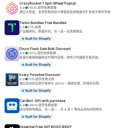
CrazyRocket • Spin Wheel PopUp
星（满分 5 星）
4.9
(163)
•
提供免费套餐
总共 163 条评论
通过大转盘、老虎机和刮刮卡弹窗提高销售额并扩充电子邮件列表
Turbo Bundles Free Bundles
星（满分 5 星）
5.0
(17)
•
免费
总共 17 条评论
产品捆绑包、数量折扣、买一送一及免费赠品
Built for Shopify
Disco Flash Sale Bulk Discount
星（满分 5 星）
4.8
(101)
•
提供免费套餐
总共 101 条评论
批量价格编辑器和定时限时促销，提供计时器和专属页面。
Built for Shopify
Every Possible Discount
星（满分 5 星）
4.9
(31)
•
提供免费试用
总共 31 条评论
通过自动折扣提升客单价 (AOV)：捆绑优惠、阶梯折扣等。
Built for Shopify
CartBot: Gift with purchase
星（满分 5 星）
4.9
(487)
•
提供免费套餐
总共 487 条评论
自动将购物赠品、买一送一、买 X 送 Y 等商品添加到购物车
Built for Shopify
Essential Free Gift BOGO BXGY