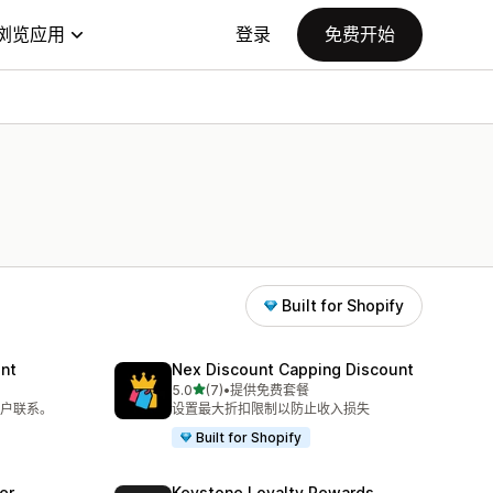
浏览应用
登录
免费开始
Built for Shopify
unt
Nex Discount Capping Discount
星（满分 5 星）
5.0
(7)
•
提供免费套餐
总共 7 条评论
户联系。
设置最大折扣限制以防止收入损失
Built for Shopify
er
Keystone Loyalty Rewards