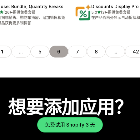
ose: Bundle, Quantity Breaks
Discounts Display Pro
星（满分 5 星）
星（满分 5 星）
(26)
•
提供免费套餐
5.0
(3)
•
提供免费套餐
 26 条评论
总共 3 条评论
用捆绑销售、购物车抽屉、追加销售和免
在产品价格旁显示自动折扣和
赠品获得更多销售额
1
…
5
6
7
8
…
42
想要添加应用？
免费试用 Shopify 3 天