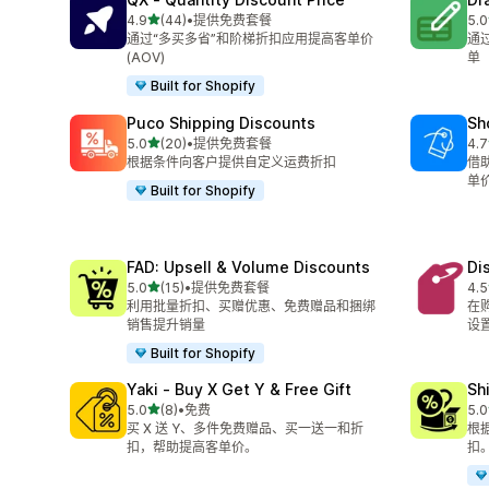
星（满分 5 星）
4.9
(44)
•
提供免费套餐
5.0
总共 44 条评论
总共
通过“多买多省”和阶梯折扣应用提高客单价
通
(AOV)
单
Built for Shopify
Puco Shipping Discounts
Sh
星（满分 5 星）
5.0
(20)
•
提供免费套餐
4.7
总共 20 条评论
总共
根据条件向客户提供自定义运费折扣
借
单价
Built for Shopify
FAD: Upsell & Volume Discounts
Di
星（满分 5 星）
5.0
(15)
•
提供免费套餐
4.5
总共 15 条评论
总共
利用批量折扣、买赠优惠、免费赠品和捆绑
在
销售提升销量
设
Built for Shopify
Yaki ‑ Buy X Get Y & Free Gift
Sh
星（满分 5 星）
5.0
(8)
•
免费
5.0
总共 8 条评论
总共
买 X 送 Y、多件免费赠品、买一送一和折
根
扣，帮助提高客单价。
扣