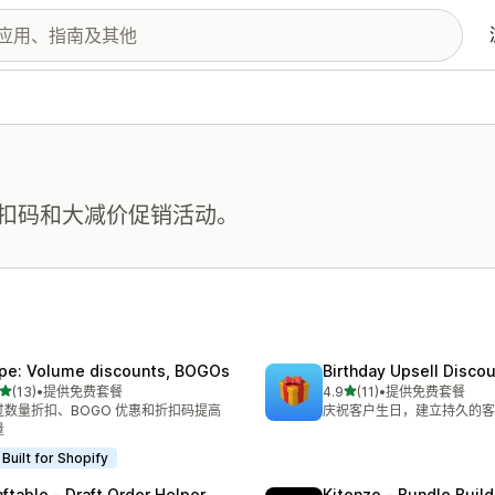
扣码和大减价促销活动。
pe: Volume discounts, BOGOs
Birthday Upsell Disco
星（满分 5 星）
星（满分 5 星）
(13)
•
提供免费套餐
4.9
(11)
•
提供免费套餐
 13 条评论
总共 11 条评论
过数量折扣、BOGO 优惠和折扣码提高
庆祝客户生日，建立持久的客
量
Built for Shopify
aftable ‑ Draft Order Helper
Kitenzo ‑ Bundle Build