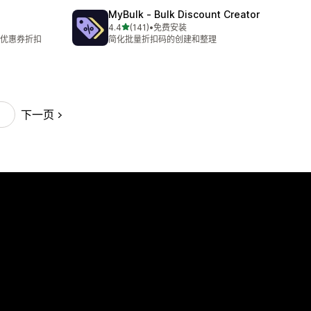
MyBulk ‑ Bulk Discount Creator
星（满分 5 星）
4.4
(141)
•
免费安装
总共 141 条评论
优惠券折扣
简化批量折扣码的创建和整理
下一页