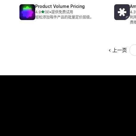
Product Volume Pricing
Am
星（满分 5 星）
4.9
(9)
•
提供免费试用
4.3
总共 9 条评论
总共
轻松添加每件产品的批量定价层级。
利
费
上一页