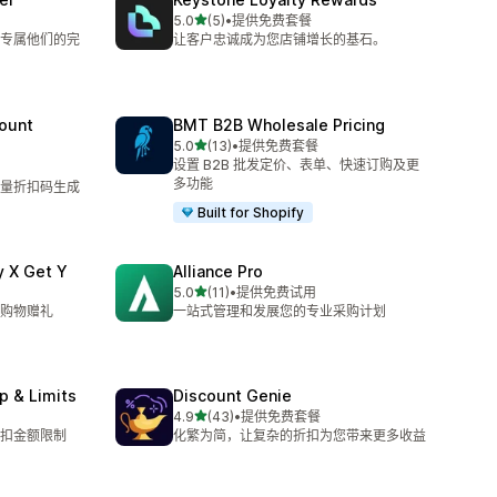
星（满分 5 星）
5.0
(5)
•
提供免费套餐
总共 5 条评论
专属他们的完
让客户忠诚成为您店铺增长的基石。
ount
BMT B2B Wholesale Pricing
星（满分 5 星）
5.0
(13)
•
提供免费套餐
总共 13 条评论
设置 B2B 批发定价、表单、快速订购及更
多功能
量折扣码生成
Built for Shopify
y X Get Y
Alliance Pro
星（满分 5 星）
5.0
(11)
•
提供免费试用
总共 11 条评论
购物赠礼
一站式管理和发展您的专业采购计划
p & Limits
Discount Genie
星（满分 5 星）
4.9
(43)
•
提供免费套餐
总共 43 条评论
扣金额限制
化繁为简，让复杂的折扣为您带来更多收益