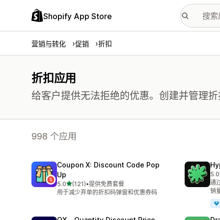
Shopify App Store
营销与转化
促销
折扣
折扣应用
给客户提供无法拒绝的优惠。创建并管理折
998 个应用
Coupon X: Discount Code Pop
Hy
Up
5.0
总共
通
星（满分 5 星）
5.0
(121)
•
提供免费套餐
总共 121 条评论
销
用于减少弃单的折扣码弹窗和优惠券码
QX ‑ Quantity Discount Price
Dr