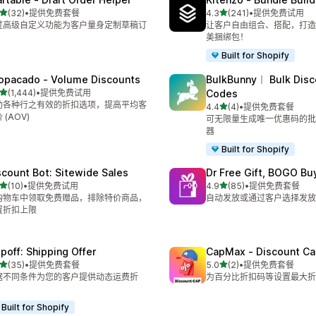
星（满分 5 星）
星（满分 5 星）
(32)
•
提供免费套餐
4.3
(241)
•
提供免费试用
 32 条评论
总共 241 条评论
过高级自定义功能为客户量身定制草稿订
让客户自由组合、搭配，打造
美捆绑包！
Built for Shopify
opacado ‑ Volume Discounts
BulkBunny︱ Bulk Disc
星（满分 5 星）
(1,444)
•
提供免费试用
Codes
 1444 条评论
助各种行之有效的折扣选项，提高平均客
星（满分 5 星）
4.4
(4)
•
提供免费套餐
总共 4 条评论
 (AOV)
可无限量生成唯一优惠码的批
器
Built for Shopify
scount Bot: Sitewide Sales
Dr Free Gift, BOGO Bu
星（满分 5 星）
星（满分 5 星）
(10)
•
提供免费试用
4.9
(85)
•
提供免费套餐
 10 条评论
总共 85 条评论
购物车中领取免费赠品，排除特价商品，
自动发放或通过客户选择发放
置折扣上限
ipoff: Shipping Offer
CapMax ‑ Discount Ca
星（满分 5 星）
星（满分 5 星）
(35)
•
提供免费套餐
5.0
(2)
•
提供免费套餐
 35 条评论
总共 2 条评论
据不同条件为您的客户提供动态运费折
为百分比折扣码等设置最大折
。
Built for Shopify