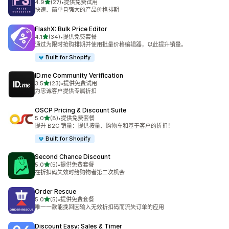
星（满分 5 星）
4.9
(27)
•
提供免费试用
总共 27 条评论
快速、简单且强大的产品价格排期
FlashX: Bulk Price Editor
星（满分 5 星）
4.1
(34)
•
提供免费套餐
总共 34 条评论
通过为限时抢购排期并使用批量价格编辑器，以此提升销量。
Built for Shopify
ID.me Community Verification
星（满分 5 星）
3.5
(23)
•
提供免费试用
总共 23 条评论
为忠诚客户提供专属折扣
OSCP Pricing & Discount Suite
星（满分 5 星）
5.0
(8)
•
提供免费套餐
总共 8 条评论
提升 B2C 销量：提供按量、购物车和基于客户的折扣！
Built for Shopify
Second Chance Discount
星（满分 5 星）
5.0
(5)
•
提供免费套餐
总共 5 条评论
在折扣码失效时给购物者第二次机会
Order Rescue
星（满分 5 星）
5.0
(5)
•
提供免费套餐
总共 5 条评论
唯一一款能挽回因输入无效折扣码而流失订单的应用
Discount Easy: Sales & Timer