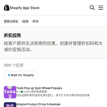
Shopify App Store
营销与转化
促销
折扣
折扣应用
给客户提供无法拒绝的优惠。创建并管理折扣码和大
减价促销活动。
998 个应用
Built for Shopify
Tada Pop up Spin Wheel Popups
星（满分 5 星）
4.7
(129)
•
提供免费套餐
总共 129 条评论
符合品牌形象的游戏化弹出窗口，用于扩大电子邮件和短信列表
Simple Product Price Scheduler