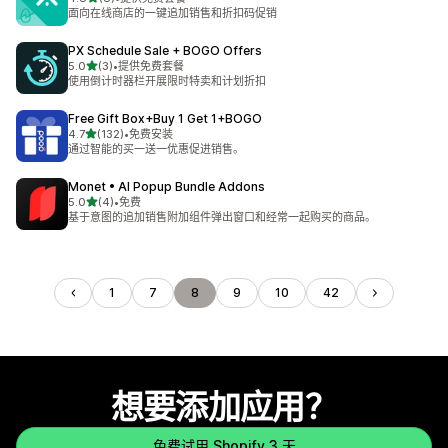
总共 8 条评论
面向在线商店的一键追加销售和折扣码促销
PX Schedule Sale + BOGO Offers
星（满分 5 星）
5.0
(3)
•
提供免费套餐
总共 3 条评论
使用倒计时器栏开展限时特卖和计划折扣
Free Gift Box+Buy 1 Get 1+BOGO
星（满分 5 星）
4.7
(132)
•
免费安装
总共 132 条评论
通过智能的买一送一优惠促进销售。
Monet • AI Popup Bundle Addons
星（满分 5 星）
5.0
(4)
•
免费
总共 4 条评论
基于意图的追加销售附加组件弹出窗口和经常一起购买的商品。
1
7
8
9
10
42
想要添加应用？
免费试用 Shopify 3 天