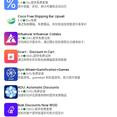
星（满分 5 星）
5.0
(3)
•
提供免费套餐
总共 3 条评论
提升销量：折扣、倒计时器和活动日历
Coco Free Shipping Bar Upsell
星（满分 5 星）
5.0
(5)
•
免费
总共 5 条评论
通过免邮横幅、免费赠品、折扣和追加销售提升客单价
Afluencer Influencer Collabs
星（满分 5 星）
4.7
(34)
•
提供免费试用
总共 34 条评论
寻找网红开展合作，通过赠礼轻松换取社交媒体帖子。
Dcart ‑ Discount in Cart
星（满分 5 星）
4.9
(99)
•
提供免费试用
总共 99 条评论
通过购物车折扣和包邮横幅提高销售额
Spin Wheel+Gamification+Games
星（满分 5 星）
4.9
(31)
•
免费安装
总共 31 条评论
转盘游戏、gameball 和轮盘游戏，助力提升销量
ADU: Automatic Discounts
星（满分 5 星）
4.4
(173)
•
免费安装
总共 173 条评论
创建折扣并在顾客购物时提供免费赠品
Bulk Discounts Now WOD
星（满分 5 星）
4.6
(190)
•
提供免费套餐
总共 190 条评论
轻松向客户提供批量折扣和分层定价