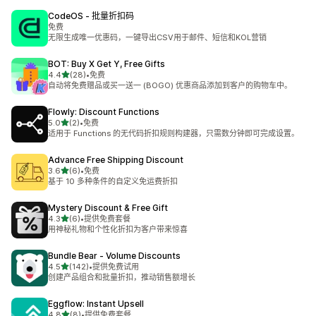
CodeOS ‑ 批量折扣码
免费
无限生成唯一优惠码，一键导出CSV用于邮件、短信和KOL营销
BOT: Buy X Get Y, Free Gifts
星（满分 5 星）
4.4
(28)
•
免费
总共 28 条评论
自动将免费赠品或买一送一 (BOGO) 优惠商品添加到客户的购物车中。
Flowly: Discount Functions
星（满分 5 星）
5.0
(2)
•
免费
总共 2 条评论
适用于 Functions 的无代码折扣规则构建器，只需数分钟即可完成设置。
Advance Free Shipping Discount
星（满分 5 星）
3.6
(6)
•
免费
总共 6 条评论
基于 10 多种条件的自定义免运费折扣
Mystery Discount & Free Gift
星（满分 5 星）
4.3
(6)
•
提供免费套餐
总共 6 条评论
用神秘礼物和个性化折扣为客户带来惊喜
Bundle Bear ‑ Volume Discounts
星（满分 5 星）
4.5
(142)
•
提供免费试用
总共 142 条评论
创建产品组合和批量折扣，推动销售额增长
Eggflow: Instant Upsell
星（满分 5 星）
4.8
(8)
•
提供免费套餐