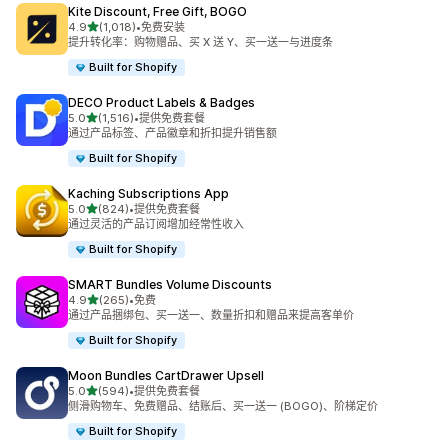
Kite Discount, Free Gift, BOGO
星（满分 5 星）
4.9
(1,018)
•
免费安装
总共 1018 条评论
提升转化率：购物赠品、买 X 送 Y、买一送一与进度条
Built for Shopify
DECO Product Labels & Badges
星（满分 5 星）
5.0
(1,516)
•
提供免费套餐
总共 1516 条评论
通过产品标签、产品徽章和折扣提升销售额
Built for Shopify
Kaching Subscriptions App
星（满分 5 星）
5.0
(824)
•
提供免费套餐
总共 824 条评论
通过灵活的产品订阅增加经常性收入
Built for Shopify
SMART Bundles Volume Discounts
星（满分 5 星）
4.9
(265)
•
免费
总共 265 条评论
通过产品捆绑包、买一送一、数量折扣和赠品来提高客单价
Built for Shopify
Moon Bundles CartDrawer Upsell
星（满分 5 星）
5.0
(594)
•
提供免费套餐
总共 594 条评论
侧滑购物车、免费赠品、结账后、买一送一 (BOGO)、阶梯定价
Built for Shopify