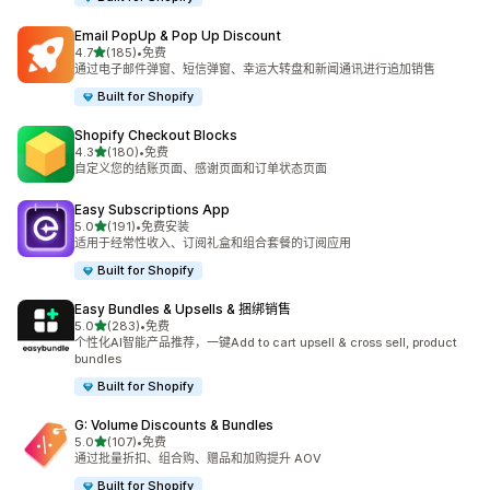
Email PopUp & Pop Up Discount
星（满分 5 星）
4.7
(185)
•
免费
总共 185 条评论
通过电子邮件弹窗、短信弹窗、幸运大转盘和新闻通讯进行追加销售
Built for Shopify
Shopify Checkout Blocks
星（满分 5 星）
4.3
(180)
•
免费
总共 180 条评论
自定义您的结账页面、感谢页面和订单状态页面
Easy Subscriptions App
星（满分 5 星）
5.0
(191)
•
免费安装
总共 191 条评论
适用于经常性收入、订阅礼盒和组合套餐的订阅应用
Built for Shopify
Easy Bundles & Upsells & 捆绑销售
星（满分 5 星）
5.0
(283)
•
免费
总共 283 条评论
个性化AI智能产品推荐，一键Add to cart upsell & cross sell, product
bundles
Built for Shopify
G: Volume Discounts & Bundles
星（满分 5 星）
5.0
(107)
•
免费
总共 107 条评论
通过批量折扣、组合购、赠品和加购提升 AOV
Built for Shopify