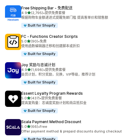
Free Shipping Bar ‑ 免费配送
星（满分 5 星）
4.9
(2,795)
•
提供免费套餐
总共 2795 条评论
根据购物车金额递进式提醒免邮门槛 提高客单价和销售额
Built for Shopify
FC ‑ Functions Creator Scripts
星（满分 5 星）
5.0
(90)
•
免费
总共 90 条评论
使用函数编辑器迁移和创建脚本或折扣
Built for Shopify
Joy 奖励与忠诚计划
星（满分 5 星）
4.9
(1,698)
•
提供免费套餐
总共 1698 条评论
会员计划，积分奖励，兑换，VIP等级，推荐计划
Built for Shopify
Essent Loyalty Program Rewards
星（满分 5 星）
5.0
(437)
•
提供免费套餐
总共 437 条评论
提高复购量：忠诚度奖励计划和商店抵扣金
Built for Shopify
Scala Payment Method Discount
星（满分 5 星）
5.0
(66)
•
Free
总共 66 条评论
Offer payment method & prepaid discounts during checkout
Built for Shopify