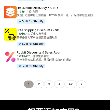
HA Bundle Offer, Buy X Get Y
星（满分 5 星）
4.9
(145)
•
免费
总共 145 条评论
快速打造捆绑包追加销售、BYOB 及买一送一产品捆绑包生成器
Built for Shopify
Free Shipping Discounts ‑ SC
星（满分 5 星）
5.0
(72)
•
提供免费套餐
总共 72 条评论
基于条件为客户提供运费折扣规则
Built for Shopify
Rockit Discounts & Sales App
星（满分 5 星）
5.0
(478)
•
提供免费套餐
总共 478 条评论
使用批量价格编辑器开展限时促销和定时折扣
Built for Shopify
1
2
3
4
42