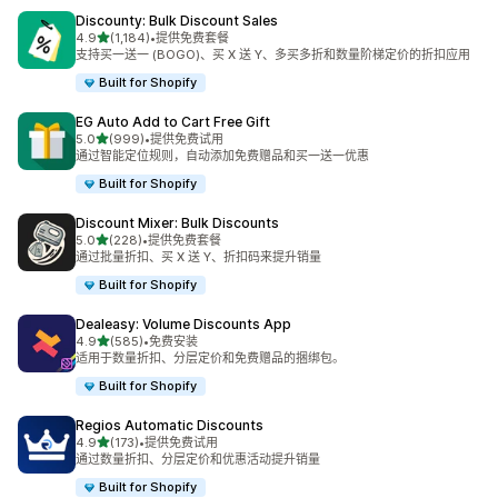
Discounty: Bulk Discount Sales
星（满分 5 星）
4.9
(1,184)
•
提供免费套餐
总共 1184 条评论
支持买一送一 (BOGO)、买 X 送 Y、多买多折和数量阶梯定价的折扣应用
Built for Shopify
EG Auto Add to Cart Free Gift
星（满分 5 星）
5.0
(999)
•
提供免费试用
总共 999 条评论
通过智能定位规则，自动添加免费赠品和买一送一优惠
Built for Shopify
Discount Mixer: Bulk Discounts
星（满分 5 星）
5.0
(228)
•
提供免费套餐
总共 228 条评论
通过批量折扣、买 X 送 Y、折扣码来提升销量
Built for Shopify
Dealeasy: Volume Discounts App
星（满分 5 星）
4.9
(585)
•
免费安装
总共 585 条评论
适用于数量折扣、分层定价和免费赠品的捆绑包。
Built for Shopify
Regios Automatic Discounts
星（满分 5 星）
4.9
(173)
•
提供免费试用
总共 173 条评论
通过数量折扣、分层定价和优惠活动提升销量
Built for Shopify