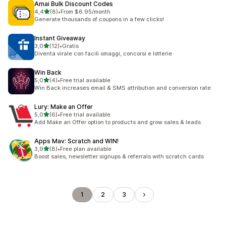
Amai Bulk Discount Codes
stelle su 5
4,4
(8)
•
From $6.95/month
8 recensioni totali
Generate thousands of coupons in a few clicks!
Instant Giveaway
stelle su 5
3,0
(12)
•
Gratis
12 recensioni totali
Diventa virale con facili omaggi, concorsi e lotterie
Win Back
stelle su 5
5,0
(4)
•
Free trial available
4 recensioni totali
Win Back increases email & SMS attribution and conversion rate
Lury: Make an Offer
stelle su 5
5,0
(6)
•
Free trial available
6 recensioni totali
Add Make an Offer option to products and grow sales & leads
Apps Mav: Scratch and WIN!
stelle su 5
3,9
(8)
•
Free plan available
8 recensioni totali
Boost sales, newsletter signups & referrals with scratch cards
1
2
3