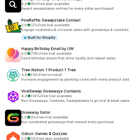
stelle su 5
4,9
(8)
•
Free plan available
8 recensioni totali
Award sweepstakes entries for every dollar purchased!
PineRaffle: Sweepstake Contest
stelle su 5
3,6
(21)
•
Free trial available
21 recensioni totali
Engage customers & increase sales with giveaways & contests
Built for Shopify
Happy Birthday Email by UW
stelle su 5
5,0
(118)
•
Free trial available
118 recensioni totali
Send birthday emails that drive loyalty and repeat sales
Tree‑Nation: 1 Product 1 Tree
stelle su 5
4,9
(10)
•
Free to install
10 recensioni totali
Increase engagement by planting a tree with every product sold
ViralSweep Giveaways Contests
stelle su 5
4,4
(141)
•
Free trial available
141 recensioni totali
Run Giveaways, Contests, Sweepstakes to go viral & boost sales
Giveaway Gator
stelle su 5
5,0
(5)
•
Free trial available
5 recensioni totali
Run automated giveaways that reward every purchase
Odicci: Games & Quizzes
stelle su 5
5,0
(3)
•
Free plan available