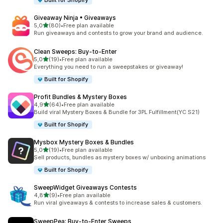
Built for Shopify
Giveaway Ninja • Giveaways
stelle su 5
5,0
(80)
•
Free plan available
80 recensioni totali
Run giveaways and contests to grow your brand and audience.
Clean Sweeps: Buy‑to‑Enter
stelle su 5
5,0
(19)
•
Free plan available
19 recensioni totali
Everything you need to run a sweepstakes or giveaway!
Built for Shopify
Profit Bundles & Mystery Boxes
stelle su 5
4,9
(64)
•
Free plan available
64 recensioni totali
Build viral Mystery Boxes & Bundle for 3PL Fulfillment(YC S21)
Built for Shopify
Mysbox Mystery Boxes & Bundles
stelle su 5
5,0
(19)
•
Free plan available
19 recensioni totali
Sell products, bundles as mystery boxes w/ unboxing animations
Built for Shopify
SweepWidget Giveaways Contests
stelle su 5
4,8
(9)
•
Free plan available
9 recensioni totali
Run viral giveaways & contests to increase sales & customers.
SweepPea: Buy‑to‑Enter Sweeps