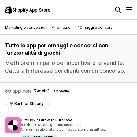
Shopify App Store
Marketing e conversioni
Promozioni
Omaggi e concorsi
Tutte le app per omaggi e concorsi con
funzionalità di giochi
Metti premi in palio per incentivare le vendite.
Cattura l’interesse dei clienti con un concorso.
60 app con
Giochi
Cancella
Built for Shopify
Gift Box • Gift with Purchase
stelle su 5
4,9
(210)
•
Piano gratuito disponibile
210 recensioni totali
Offri un regalo gratuito con l'acquisto e una gift box.