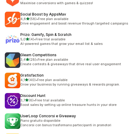
3 recensioni totali
Maximise conversions with games & quizzes!
Social Boost by AppsMav
stelle su 5
4,8
(58)
•
Free plan available
58 recensioni totali
Drive engagement and boost revenue through targeted campaigns
Prizo: Gamify, Spin & Scratch
stelle su 5
5,0
(4)
•
Free trial available
4 recensioni totali
AI-powered games that grow your email list & sales
Gleam Competitions
stelle su 5
3,4
(28)
•
Free plan available
28 recensioni totali
Create contests & giveaways that drive real user engagement
Gratisfaction
stelle su 5
4,1
(40)
•
Free plan available
40 recensioni totali
Grow your business by running giveaways & rewards program.
Discount Hunt
stelle su 5
3,7
(6)
•
Free trial available
6 recensioni totali
Boost sales by setting up online treasure hunts in your store
UserLoop Concorsi e Giveaway
Piano gratuito disponibile
Concorsi con bonus trasformano partecipanti in promotori