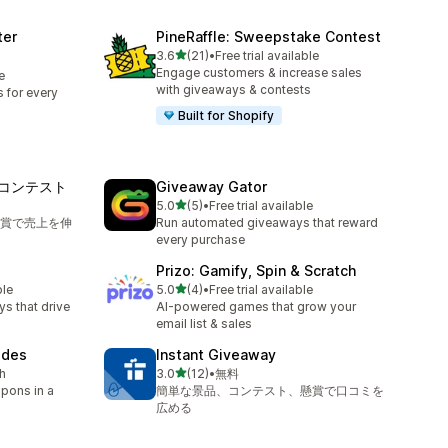
ter
PineRaffle: Sweepstake Contest
5つ星中
3.6
(21)
•
Free trial available
合計レビュー数：21件
Engage customers & increase sales
e
with giveaways & contests
 for every
Built for Shopify
ントコンテスト
Giveaway Gator
5つ星中
5.0
(5)
•
Free trial available
合計レビュー数：5件
賞で売上を伸
Run automated giveaways that reward
every purchase
Prizo: Gamify, Spin & Scratch
5つ星中
ble
5.0
(4)
•
Free trial available
合計レビュー数：4件
s that drive
AI-powered games that grow your
email list & sales
odes
Instant Giveaway
5つ星中
h
3.0
(12)
•
無料
合計レビュー数：12件
pons in a
簡単な景品、コンテスト、懸賞で口コミを
広める