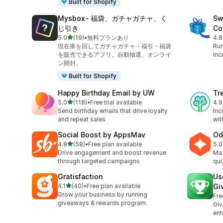
Built for Shopify
Mysbox‑ 福袋、ガチャガチャ、く
Sw
じ引き
Co
5つ星中
5.0
(19)
•
無料プランあり
4.8
合計レビュー数：19件
合
現在庫を回してガチャガチャ・福引・福袋
Run
を販売できるアプリ。自動抽選、オンライ
inc
ン開封。
Built for Shopify
Happy Birthday Email by UW
Tr
5つ星中
5.0
(118)
•
Free trial available
4.9
合計レビュー数：118件
合
Send birthday emails that drive loyalty
Inc
and repeat sales
wit
Social Boost by AppsMav
Od
5つ星中
4.8
(58)
•
Free plan available
5.0
合計レビュー数：58件
合
Drive engagement and boost revenue
Max
through targeted campaigns
qui
Gratisfaction
Us
5つ星中
4.1
(40)
•
Free plan available
Gi
合計レビュー数：40件
Grow your business by running
Fre
giveaways & rewards program.
Giv
ent