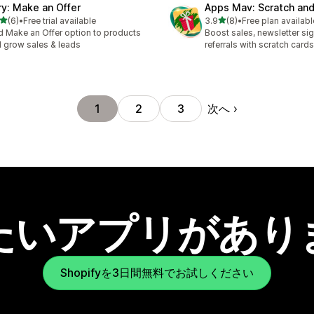
ry: Make an Offer
Apps Mav: Scratch and
5つ星中
5つ星中
(6)
•
Free trial available
3.9
(8)
•
Free plan availabl
計レビュー数：6件
合計レビュー数：8件
 Make an Offer option to products
Boost sales, newsletter si
 grow sales & leads
referrals with scratch cards
次へ
1
2
3
たいアプリがあり
Shopifyを3日間無料でお試しください