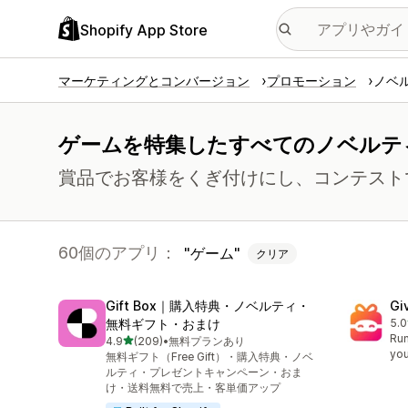
Shopify App Store
マーケティングとコンバージョン
プロモーション
ノベ
ゲームを特集したすべてのノベルテ
賞品でお客様をくぎ付けにし、コンテスト
60個のアプリ：
ゲーム
クリア
Gift Box｜購入特典・ノベルティ・
Gi
無料ギフト・おまけ
5.0
合
Run
5つ星中
4.9
(209)
•
無料プランあり
合計レビュー数：209件
you
無料ギフト（Free Gift）・購入特典・ノベ
ルティ・プレゼントキャンペーン・おま
け・送料無料で売上・客単価アップ