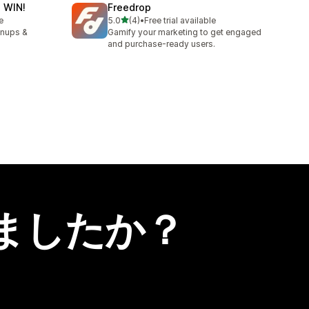
 WIN!
Freedrop
5つ星中
e
5.0
(4)
•
Free trial available
合計レビュー数：4件
gnups &
Gamify your marketing to get engaged
and purchase-ready users.
ましたか？