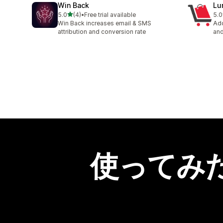
Win Back
Lu
5つ星中
5.0
(4)
•
Free trial available
5.0
合計レビュー数：4件
合
Win Back increases email & SMS
Add
attribution and conversion rate
and
使ってみ