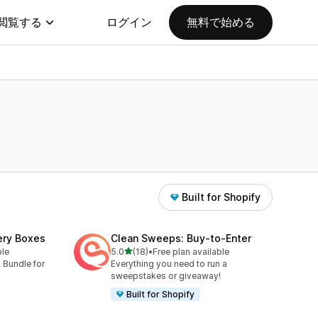
閲覧する
ログイン
無料で始める
Built for Shopify
ery Boxes
Clean Sweeps: Buy‑to‑Enter
5つ星中
ble
5.0
(18)
•
Free plan available
合計レビュー数：18件
 Bundle for
Everything you need to run a
sweepstakes or giveaway!
Built for Shopify