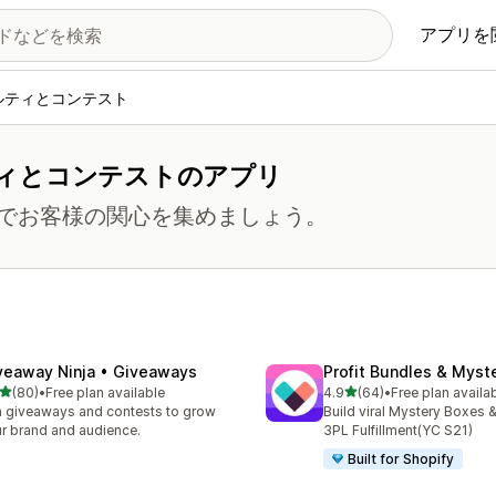
アプリを
ルティとコンテスト
ィとコンテストのアプリ
でお客様の関心を集めましょう。
veaway Ninja • Giveaways
Profit Bundles & Myst
5つ星中
5つ星中
(80)
•
Free plan available
4.9
(64)
•
Free plan availa
計レビュー数：80件
合計レビュー数：64件
 giveaways and contests to grow
Build viral Mystery Boxes &
r brand and audience.
3PL Fulfillment(YC S21)
Built for Shopify