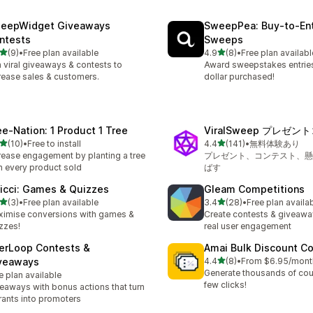
eepWidget Giveaways
SweepPea: Buy‑to‑En
ntests
Sweeps
5つ星中
5つ星中
(9)
•
Free plan available
4.9
(8)
•
Free plan availabl
計レビュー数：9件
合計レビュー数：8件
 viral giveaways & contests to
Award sweepstakes entries
rease sales & customers.
dollar purchased!
ee‑Nation: 1 Product 1 Tree
ViralSweep プレゼ
5つ星中
5つ星中
(10)
•
Free to install
4.4
(141)
•
無料体験あり
計レビュー数：10件
合計レビュー数：141件
rease engagement by planting a tree
プレゼント、コンテスト、懸
h every product sold
ばす
icci: Games & Quizzes
Gleam Competitions
5つ星中
5つ星中
(3)
•
Free plan available
3.4
(28)
•
Free plan availa
計レビュー数：3件
合計レビュー数：28件
imise conversions with games &
Create contests & giveaway
zzes!
real user engagement
erLoop Contests &
Amai Bulk Discount C
5つ星中
veaways
4.4
(8)
•
From $6.95/mont
合計レビュー数：8件
Generate thousands of cou
e plan available
few clicks!
eaways with bonus actions that turn
rants into promoters