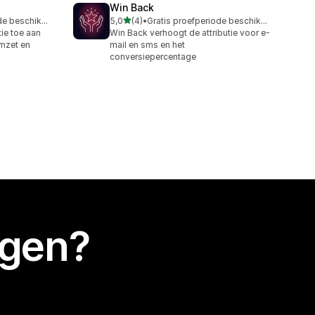
Win Back
van 5 sterren
Gratis proefperiode beschikbaar
5,0
(4)
•
Gratis proefperiode beschikbaar
4 recensies in totaal
ie toe aan
Win Back verhoogt de attributie voor e-
mzet en
mail en sms en het
conversiepercentage
egen?