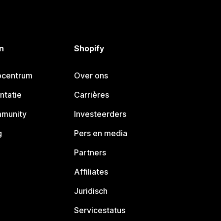
n
Shopify
pcentrum
Over ons
ntatie
Carrières
mmunity
Investeerders
g
Pers en media
Partners
Affiliates
Juridisch
Servicestatus