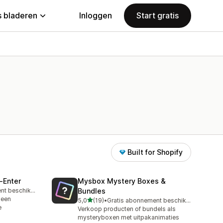
 bladeren
Inloggen
Start gratis
Built for Shopify
‑Enter
Mysbox Mystery Boxes &
Gratis abonnement beschikbaar
Bundles
 een
van 5 sterren
5,0
(19)
•
Gratis abonnement beschikbaar
19 recensies in totaal
e
Verkoop producten of bundels als
mysteryboxen met uitpakanimaties