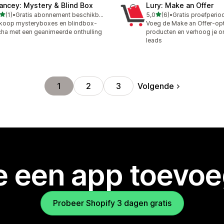
ancey: Mystery & Blind Box
Lury: Make an Offer
van 5 sterren
van 5 sterren
(1)
•
Gratis abonnement beschikbaar
5,0
(6)
•
ecensies in totaal
6 recensies in totaal
koop mysteryboxes en blindbox-
Voeg de Make an Offer-opt
ha met een geanimeerde onthulling
producten en verhoog je o
leads
Volgende
1
2
3
je een app toevo
Probeer Shopify 3 dagen gratis