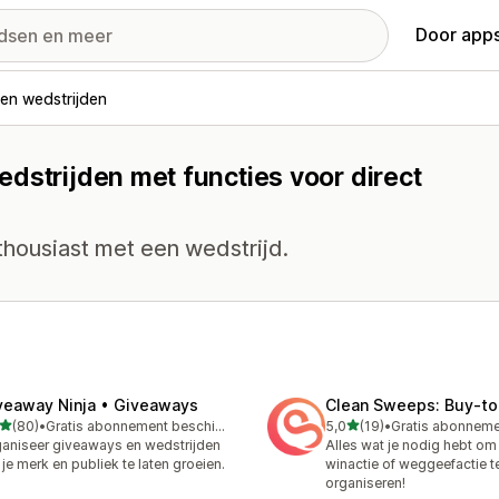
Door apps
en wedstrijden
dstrijden met functies voor direct
nthousiast met een wedstrijd.
veaway Ninja • Giveaways
Clean Sweeps: Buy‑to
van 5 sterren
van 5 sterren
(80)
•
Gratis abonnement beschikbaar
5,0
(19)
•
recensies in totaal
19 recensies in totaal
aniseer giveaways en wedstrijden
Alles wat je nodig hebt om
je merk en publiek te laten groeien.
winactie of weggeefactie t
organiseren!