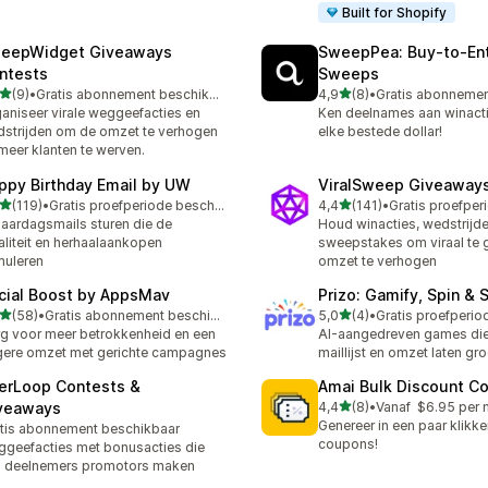
Built for Shopify
eepWidget Giveaways
SweepPea: Buy‑to‑En
ntests
Sweeps
van 5 sterren
van 5 sterren
(9)
•
Gratis abonnement beschikbaar
4,9
(8)
•
ecensies in totaal
8 recensies in totaal
aniseer virale weggeefacties en
Ken deelnames aan winacti
strijden om de omzet te verhogen
elke bestede dollar!
meer klanten te werven.
ppy Birthday Email by UW
ViralSweep Giveaway
van 5 sterren
van 5 sterren
(119)
•
Gratis proefperiode beschikbaar
4,4
(141)
•
 recensies in totaal
141 recensies in totaal
jaardagsmails sturen die de
Houd winacties, wedstrijd
aliteit en herhaalaankopen
sweepstakes om viraal te g
muleren
omzet te verhogen
cial Boost by AppsMav
Prizo: Gamify, Spin & 
van 5 sterren
van 5 sterren
(58)
•
Gratis abonnement beschikbaar
5,0
(4)
•
recensies in totaal
4 recensies in totaal
g voor meer betrokkenheid en een
AI-aangedreven games die 
ere omzet met gerichte campagnes
maillijst en omzet laten gr
erLoop Contests &
Amai Bulk Discount C
van 5 sterren
veaways
4,4
(8)
•
Vanaf $6.95 per
8 recensies in totaal
Genereer in een paar klikk
tis abonnement beschikbaar
coupons!
geefacties met bonusacties die
 deelnemers promotors maken