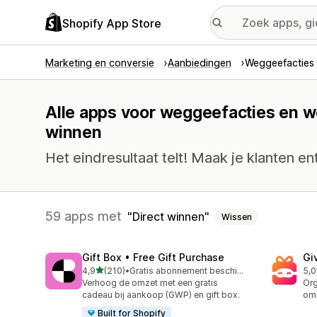
Shopify App Store
Marketing en conversie
Aanbiedingen
Weggeefacties 
Alle apps voor weggeefacties en we
winnen
Het eindresultaat telt! Maak je klanten e
59 apps met
Direct winnen
Wissen
Gift Box • Free Gift Purchase
Gi
van 5 sterren
4,9
(210)
•
Gratis abonnement beschikbaar
5,0
210 recensies in totaal
80 
Verhoog de omzet met een gratis
Org
cadeau bij aankoop (GWP) en gift box.
om 
Built for Shopify