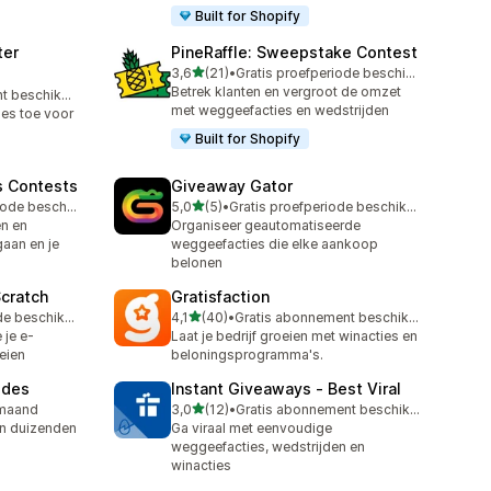
Built for Shopify
ter
PineRaffle: Sweepstake Contest
van 5 sterren
3,6
(21)
•
Gratis proefperiode beschikbaar
21 recensies in totaal
Betrek klanten en vergroot de omzet
Gratis abonnement beschikbaar
met weggeefacties en wedstrijden
es toe voor
Built for Shopify
s Contests
Giveaway Gator
van 5 sterren
Gratis proefperiode beschikbaar
5,0
(5)
•
Gratis proefperiode beschikbaar
5 recensies in totaal
en en
Organiseer geautomatiseerde
aan en je
weggeefacties die elke aankoop
belonen
Scratch
Gratisfaction
van 5 sterren
Gratis proefperiode beschikbaar
4,1
(40)
•
Gratis abonnement beschikbaar
40 recensies in totaal
je e-
Laat je bedrijf groeien met winacties en
oeien
beloningsprogramma's.
odes
Instant Giveaways ‑ Best Viral
van 5 sterren
 maand
3,0
(12)
•
Gratis abonnement beschikbaar
12 recensies in totaal
en duizenden
Ga viraal met eenvoudige
weggeefacties, wedstrijden en
winacties