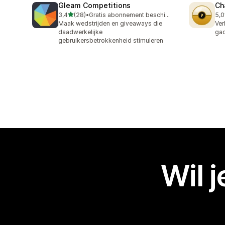
Gleam Competitions
Ch
van 5 sterren
3,4
(28)
•
Gratis abonnement beschikbaar
5,0
28 recensies in totaal
1 r
Maak wedstrijden en giveaways die
Ver
daadwerkelijke
gac
gebruikersbetrokkenheid stimuleren
Wil 