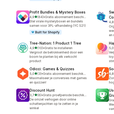
Profit Bundles & Mystery Boxes
Sw
van 5 sterren
4,9
(64)
•
Gratis abonnement beschikbaar
Co
64 recensies in totaal
Stel virale mysteryboxen en bundels
4,8
9 r
samen voor 3PL-afhandeling (YC S21)
Org
wed
Built for Shopify
en 
Tree‑Nation: 1 Product 1 Tree
Ha
van 5 sterren
4,9
(10)
•
Gratis te installeren
5,0
10 recensies in totaal
119
Vergroot de betrokkenheid door een
Ver
boom te planten bij elk verkocht
loy
product
sti
Odicci: Games & Quizzes
So
van 5 sterren
5,0
(3)
•
Gratis abonnement beschikbaar
4,8
3 recensies in totaal
58 
Maximaliseer je conversies met games
Zor
en quizzen!
hog
Discount Hunt
Us
van 5 sterren
3,7
(6)
•
Gratis proefperiode beschikbaar
Gi
6 recensies in totaal
De omzet verhogen door online
Gra
schattenjachten op te zetten in je
Weg
winkel
van