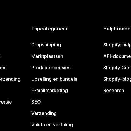
Topcategorieën
Hulpbronne
Dropshipping
Shopify-hel
n
Marktplaatsen
API-docume
pen
Productrecensies
Shopify Co
erzending
Upselling en bundels
Shopify-blo
E-mailmarketing
Research
ersie
SEO
Verzending
Valuta en vertaling