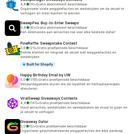
van 5 sterren
4,8
(9)
•
Gratis abonnement beschikbaar
9 recensies in totaal
Organiseer virale weggeefacties en wedstrijden om de omzet te
verhogen en meer klanten te werven.
SweepPea: Buy‑to‑Enter Sweeps
van 5 sterren
4,9
(8)
•
Gratis abonnement beschikbaar
8 recensies in totaal
Ken deelnames aan winacties toe voor elke bestede dollar!
PineRaffle: Sweepstake Contest
van 5 sterren
3,6
(21)
•
Gratis proefperiode beschikbaar
21 recensies in totaal
Betrek klanten en vergroot de omzet met weggeefacties en
wedstrijden
Built for Shopify
Happy Birthday Email by UW
van 5 sterren
5,0
(119)
•
Gratis proefperiode beschikbaar
119 recensies in totaal
Verjaardagsmails sturen die de loyaliteit en herhaalaankopen
stimuleren
ViralSweep Giveaways Contests
van 5 sterren
4,4
(141)
•
Gratis proefperiode beschikbaar
141 recensies in totaal
Houd winacties, wedstrijden en sweepstakes om viraal te gaan en
je omzet te verhogen
Giveaway Gator
van 5 sterren
5,0
(5)
•
Gratis proefperiode beschikbaar
5 recensies in totaal
Organiseer geautomatiseerde weggeefacties die elke aankoop