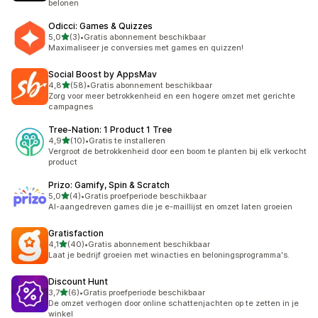
belonen
Odicci: Games & Quizzes
van 5 sterren
5,0
(3)
•
Gratis abonnement beschikbaar
3 recensies in totaal
Maximaliseer je conversies met games en quizzen!
Social Boost by AppsMav
van 5 sterren
4,8
(58)
•
Gratis abonnement beschikbaar
58 recensies in totaal
Zorg voor meer betrokkenheid en een hogere omzet met gerichte
campagnes
Tree‑Nation: 1 Product 1 Tree
van 5 sterren
4,9
(10)
•
Gratis te installeren
10 recensies in totaal
Vergroot de betrokkenheid door een boom te planten bij elk verkocht
product
Prizo: Gamify, Spin & Scratch
van 5 sterren
5,0
(4)
•
Gratis proefperiode beschikbaar
4 recensies in totaal
AI-aangedreven games die je e-maillijst en omzet laten groeien
Gratisfaction
van 5 sterren
4,1
(40)
•
Gratis abonnement beschikbaar
40 recensies in totaal
Laat je bedrijf groeien met winacties en beloningsprogramma's.
Discount Hunt
van 5 sterren
3,7
(6)
•
Gratis proefperiode beschikbaar
6 recensies in totaal
De omzet verhogen door online schattenjachten op te zetten in je
winkel