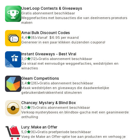
UserLoop Contests & Giveaways
Gratis abonnement beschikbaar
Weggeefacties met bonusacties die van deelnemers promotors
maken
Amai Bulk Discount Codes
van 5 sterren
4,4
(8)
•
Vanaf $6.95 per maand
8 recensies in totaal
Genereer in een paar klikken duizenden coupons!
Instant Giveaways ‑ Best Viral
van 5 sterren
3,0
(12)
•
Gratis abonnement beschikbaar
12 recensies in totaal
Ga viraal met eenvoudige weggeefacties, wedstrijden en
winacties
Gleam Competitions
van 5 sterren
3,4
(28)
•
Gratis abonnement beschikbaar
28 recensies in totaal
Maak wedstrijden en giveaways die daadwerkelijke
gebruikersbetrokkenheid stimuleren
Chancey: Mystery & Blind Box
van 5 sterren
5,0
(1)
•
Gratis abonnement beschikbaar
1 recensies in totaal
Verkoop mysteryboxes en blindbox-gacha met een geanimeerde
onthulling
Lury: Make an Offer
van 5 sterren
5,0
(6)
•
Gratis proefperiode beschikbaar
6 recensies in totaal
Voeg de Make an Offer-optie toe aan producten en verhoog je