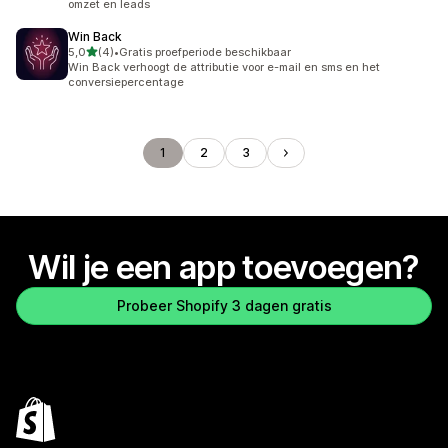
omzet en leads
Win Back
van 5 sterren
5,0
(4)
•
Gratis proefperiode beschikbaar
4 recensies in totaal
Win Back verhoogt de attributie voor e-mail en sms en het
conversiepercentage
1
2
3
Wil je een app toevoegen?
Probeer Shopify 3 dagen gratis