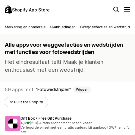
Shopify App Store
Marketing en conversie
Aanbiedingen
Weggeefacties en wedstrijden
Alle apps voor weggeefacties en wedstrijden
met functies voor fotowedstrijden
Het eindresultaat telt! Maak je klanten
enthousiast met een wedstrijd.
59 apps met
Fotowedstrijden
Wissen
Built for Shopify
Gift Box • Free Gift Purchase
van 5 sterren
4,9
(210)
•
Gratis abonnement beschikbaar
210 recensies in totaal
Verhoog de omzet met een gratis cadeau bij aankoop (GWP) en gift
box.