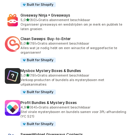
Built for Shopify
Giveaway Ninja • Giveaways
van 5 sterren
5,0
(80)
•
Gratis abonnement beschikbaar
80 recensies in totaal
Organiseer giveaways en wedstrijden om je merk en publiek te
laten groeien.
Clean Sweeps: Buy‑to‑Enter
van 5 sterren
5,0
(19)
•
Gratis abonnement beschikbaar
19 recensies in totaal
Alles wat je nodig hebt om een winactie of weggeefactie te
organiseren!
Built for Shopify
Mysbox Mystery Boxes & Bundles
van 5 sterren
5,0
(19)
•
Gratis abonnement beschikbaar
19 recensies in totaal
Verkoop producten of bundels als mysteryboxen met
uitpakanimaties
Built for Shopify
Profit Bundles & Mystery Boxes
van 5 sterren
4,9
(64)
•
Gratis abonnement beschikbaar
64 recensies in totaal
Stel virale mysteryboxen en bundels samen voor 3PL-afhandeling
(YC S21)
Built for Shopify
SweepWidget Giveaways Contests