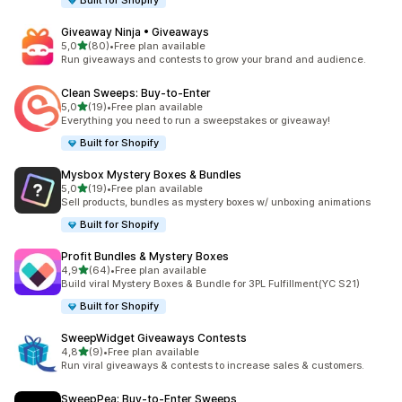
Built for Shopify
Giveaway Ninja • Giveaways
na 5 gwiazdek
5,0
(80)
•
Free plan available
Łączna liczba recenzji: 80
Run giveaways and contests to grow your brand and audience.
Clean Sweeps: Buy‑to‑Enter
na 5 gwiazdek
5,0
(19)
•
Free plan available
Łączna liczba recenzji: 19
Everything you need to run a sweepstakes or giveaway!
Built for Shopify
Mysbox Mystery Boxes & Bundles
na 5 gwiazdek
5,0
(19)
•
Free plan available
Łączna liczba recenzji: 19
Sell products, bundles as mystery boxes w/ unboxing animations
Built for Shopify
Profit Bundles & Mystery Boxes
na 5 gwiazdek
4,9
(64)
•
Free plan available
Łączna liczba recenzji: 64
Build viral Mystery Boxes & Bundle for 3PL Fulfillment(YC S21)
Built for Shopify
SweepWidget Giveaways Contests
na 5 gwiazdek
4,8
(9)
•
Free plan available
Łączna liczba recenzji: 9
Run viral giveaways & contests to increase sales & customers.
SweepPea: Buy‑to‑Enter Sweeps