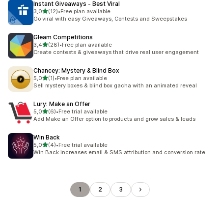
Instant Giveaways ‑ Best Viral
na 5 gwiazdek
3,0
(12)
•
Free plan available
Łączna liczba recenzji: 12
Go viral with easy Giveaways, Contests and Sweepstakes
Gleam Competitions
na 5 gwiazdek
3,4
(28)
•
Free plan available
Łączna liczba recenzji: 28
Create contests & giveaways that drive real user engagement
Chancey: Mystery & Blind Box
na 5 gwiazdek
5,0
(1)
•
Free plan available
Łączna liczba recenzji: 1
Sell mystery boxes & blind box gacha with an animated reveal
Lury: Make an Offer
na 5 gwiazdek
5,0
(6)
•
Free trial available
Łączna liczba recenzji: 6
Add Make an Offer option to products and grow sales & leads
Win Back
na 5 gwiazdek
5,0
(4)
•
Free trial available
Łączna liczba recenzji: 4
Win Back increases email & SMS attribution and conversion rate
1
2
3