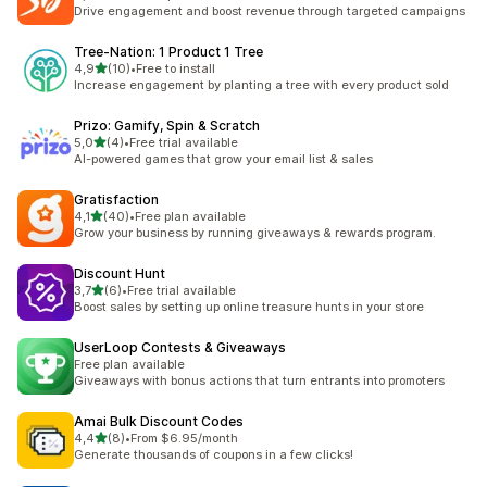
Łączna liczba recenzji: 58
Drive engagement and boost revenue through targeted campaigns
Tree‑Nation: 1 Product 1 Tree
na 5 gwiazdek
4,9
(10)
•
Free to install
Łączna liczba recenzji: 10
Increase engagement by planting a tree with every product sold
Prizo: Gamify, Spin & Scratch
na 5 gwiazdek
5,0
(4)
•
Free trial available
Łączna liczba recenzji: 4
AI-powered games that grow your email list & sales
Gratisfaction
na 5 gwiazdek
4,1
(40)
•
Free plan available
Łączna liczba recenzji: 40
Grow your business by running giveaways & rewards program.
Discount Hunt
na 5 gwiazdek
3,7
(6)
•
Free trial available
Łączna liczba recenzji: 6
Boost sales by setting up online treasure hunts in your store
UserLoop Contests & Giveaways
Free plan available
Giveaways with bonus actions that turn entrants into promoters
Amai Bulk Discount Codes
na 5 gwiazdek
4,4
(8)
•
From $6.95/month
Łączna liczba recenzji: 8
Generate thousands of coupons in a few clicks!