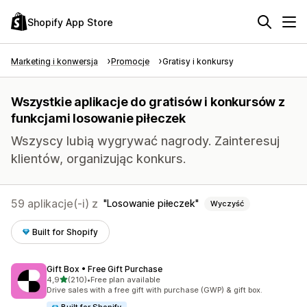
Shopify App Store
Marketing i konwersja
Promocje
Gratisy i konkursy
Wszystkie aplikacje do gratisów i konkursów z
funkcjami losowanie piłeczek
Wszyscy lubią wygrywać nagrody. Zainteresuj
klientów, organizując konkurs.
59 aplikacje(-i) z
Losowanie piłeczek
Wyczyść
Built for Shopify
Gift Box • Free Gift Purchase
na 5 gwiazdek
4,9
(210)
•
Free plan available
Łączna liczba recenzji: 210
Drive sales with a free gift with purchase (GWP) & gift box.