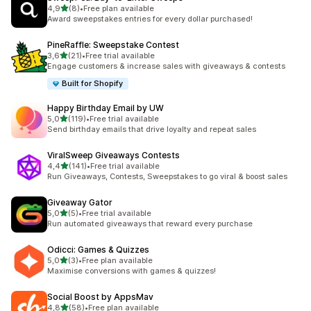
na 5 gwiazdek
4,9
(8)
•
Free plan available
Łączna liczba recenzji: 8
Award sweepstakes entries for every dollar purchased!
PineRaffle: Sweepstake Contest
na 5 gwiazdek
3,6
(21)
•
Free trial available
Łączna liczba recenzji: 21
Engage customers & increase sales with giveaways & contests
Built for Shopify
Happy Birthday Email by UW
na 5 gwiazdek
5,0
(119)
•
Free trial available
Łączna liczba recenzji: 119
Send birthday emails that drive loyalty and repeat sales
ViralSweep Giveaways Contests
na 5 gwiazdek
4,4
(141)
•
Free trial available
Łączna liczba recenzji: 141
Run Giveaways, Contests, Sweepstakes to go viral & boost sales
Giveaway Gator
na 5 gwiazdek
5,0
(5)
•
Free trial available
Łączna liczba recenzji: 5
Run automated giveaways that reward every purchase
Odicci: Games & Quizzes
na 5 gwiazdek
5,0
(3)
•
Free plan available
Łączna liczba recenzji: 3
Maximise conversions with games & quizzes!
Social Boost by AppsMav
na 5 gwiazdek
4,8
(58)
•
Free plan available