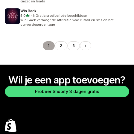
omzet en leads
Win Back
van 5 sterren
5,0
(4)
•
Gratis proefperiode beschikbaar
4 recensies in totaal
Win Back verhoogt de attributie voor e-mail en sms en het
conversiepercentage
1
2
3
Wil je een app toevoegen?
Probeer Shopify 3 dagen gratis