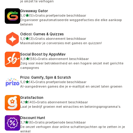
je omzet te verhogen
Giveaway Gator
van 5 sterren
5,0
(5)
•
Gratis proefperiode beschikbaar
5 recensies in totaal
Organiseer geautomatiseerde weggeefacties die elke aankoop
belonen
Odicci: Games & Quizzes
van 5 sterren
5,0
(3)
•
Gratis abonnement beschikbaar
3 recensies in totaal
Maximaliseer je conversies met games en quizzen!
Social Boost by AppsMav
van 5 sterren
4,8
(58)
•
Gratis abonnement beschikbaar
58 recensies in totaal
Zorg voor meer betrokkenheid en een hogere omzet met gerichte
campagnes
Prizo: Gamify, Spin & Scratch
van 5 sterren
5,0
(4)
•
Gratis proefperiode beschikbaar
4 recensies in totaal
AI-aangedreven games die je e-maillijst en omzet laten groeien
Gratisfaction
van 5 sterren
4,1
(40)
•
Gratis abonnement beschikbaar
40 recensies in totaal
Laat je bedrijf groeien met winacties en beloningsprogramma's.
Discount Hunt
van 5 sterren
3,7
(6)
•
Gratis proefperiode beschikbaar
6 recensies in totaal
De omzet verhogen door online schattenjachten op te zetten in je
winkel