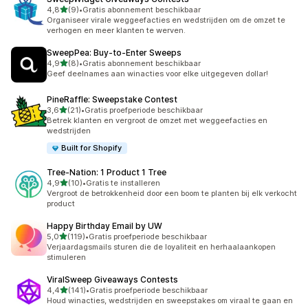
van 5 sterren
4,8
(9)
•
Gratis abonnement beschikbaar
9 recensies in totaal
Organiseer virale weggeefacties en wedstrijden om de omzet te
verhogen en meer klanten te werven.
SweepPea: Buy‑to‑Enter Sweeps
van 5 sterren
4,9
(8)
•
Gratis abonnement beschikbaar
8 recensies in totaal
Geef deelnames aan winacties voor elke uitgegeven dollar!
PineRaffle: Sweepstake Contest
van 5 sterren
3,6
(21)
•
Gratis proefperiode beschikbaar
21 recensies in totaal
Betrek klanten en vergroot de omzet met weggeefacties en
wedstrijden
Built for Shopify
Tree‑Nation: 1 Product 1 Tree
van 5 sterren
4,9
(10)
•
Gratis te installeren
10 recensies in totaal
Vergroot de betrokkenheid door een boom te planten bij elk verkocht
product
Happy Birthday Email by UW
van 5 sterren
5,0
(119)
•
Gratis proefperiode beschikbaar
119 recensies in totaal
Verjaardagsmails sturen die de loyaliteit en herhaalaankopen
stimuleren
ViralSweep Giveaways Contests
van 5 sterren
4,4
(141)
•
Gratis proefperiode beschikbaar
141 recensies in totaal
Houd winacties, wedstrijden en sweepstakes om viraal te gaan en