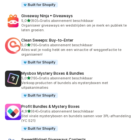
Built for Shopify
Giveaway Ninja • Giveaways
van 5 sterren
5,0
(80)
•
Gratis abonnement beschikbaar
80 recensies in totaal
Organiseer giveaways en wedstrijden om je merk en publiek te
laten groeien.
Clean Sweeps: Buy‑to‑Enter
van 5 sterren
5,0
(19)
•
Gratis abonnement beschikbaar
19 recensies in totaal
Alles wat je nodig hebt om een winactie of weggeefactie te
organiseren!
Built for Shopify
Mysbox Mystery Boxes & Bundles
van 5 sterren
5,0
(19)
•
Gratis abonnement beschikbaar
19 recensies in totaal
Verkoop producten of bundels als mysteryboxen met
uitpakanimaties
Built for Shopify
Profit Bundles & Mystery Boxes
van 5 sterren
4,9
(64)
•
Gratis abonnement beschikbaar
64 recensies in totaal
Stel virale mysteryboxen en bundels samen voor 3PL-afhandeling
(YC S21)
Built for Shopify
SweepWidget Giveaways Contests