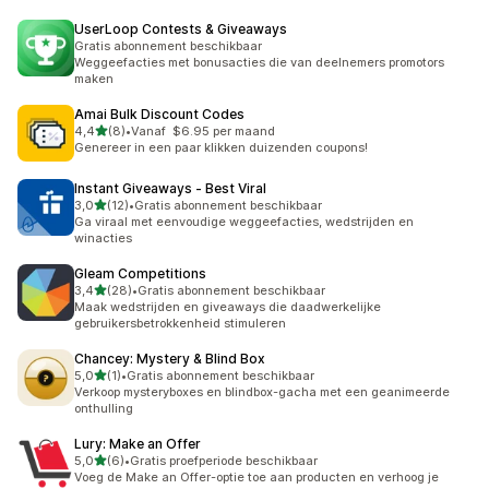
UserLoop Contests & Giveaways
Gratis abonnement beschikbaar
Weggeefacties met bonusacties die van deelnemers promotors
maken
Amai Bulk Discount Codes
van 5 sterren
4,4
(8)
•
Vanaf $6.95 per maand
8 recensies in totaal
Genereer in een paar klikken duizenden coupons!
Instant Giveaways ‑ Best Viral
van 5 sterren
3,0
(12)
•
Gratis abonnement beschikbaar
12 recensies in totaal
Ga viraal met eenvoudige weggeefacties, wedstrijden en
winacties
Gleam Competitions
van 5 sterren
3,4
(28)
•
Gratis abonnement beschikbaar
28 recensies in totaal
Maak wedstrijden en giveaways die daadwerkelijke
gebruikersbetrokkenheid stimuleren
Chancey: Mystery & Blind Box
van 5 sterren
5,0
(1)
•
Gratis abonnement beschikbaar
1 recensies in totaal
Verkoop mysteryboxes en blindbox-gacha met een geanimeerde
onthulling
Lury: Make an Offer
van 5 sterren
5,0
(6)
•
Gratis proefperiode beschikbaar
6 recensies in totaal
Voeg de Make an Offer-optie toe aan producten en verhoog je