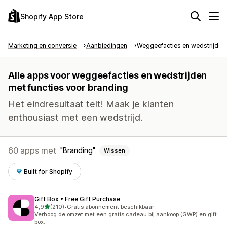
Shopify App Store
Marketing en conversie
Aanbiedingen
Weggeefacties en wedstrijden
Alle apps voor weggeefacties en wedstrijden
met functies voor branding
Het eindresultaat telt! Maak je klanten
enthousiast met een wedstrijd.
60 apps met
Branding
Wissen
Built for Shopify
Gift Box • Free Gift Purchase
van 5 sterren
4,9
(210)
•
Gratis abonnement beschikbaar
210 recensies in totaal
Verhoog de omzet met een gratis cadeau bij aankoop (GWP) en gift
box.