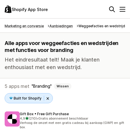
Shopify App Store
Marketing en conversie
Aanbiedingen
Weggeefacties en wedstrijden
Alle apps voor weggeefacties en wedstrijden
met functies voor branding
Het eindresultaat telt! Maak je klanten
enthousiast met een wedstrijd.
5 apps met
Branding
Wissen
Built for Shopify
Gift Box • Free Gift Purchase
van 5 sterren
4,9
(210)
•
Gratis abonnement beschikbaar
210 recensies in totaal
Verhoog de omzet met een gratis cadeau bij aankoop (GWP) en gift
box.