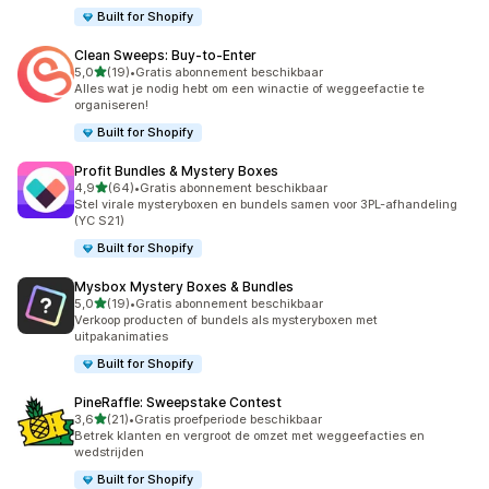
Built for Shopify
Clean Sweeps: Buy‑to‑Enter
van 5 sterren
5,0
(19)
•
Gratis abonnement beschikbaar
19 recensies in totaal
Alles wat je nodig hebt om een winactie of weggeefactie te
organiseren!
Built for Shopify
Profit Bundles & Mystery Boxes
van 5 sterren
4,9
(64)
•
Gratis abonnement beschikbaar
64 recensies in totaal
Stel virale mysteryboxen en bundels samen voor 3PL-afhandeling
(YC S21)
Built for Shopify
Mysbox Mystery Boxes & Bundles
van 5 sterren
5,0
(19)
•
Gratis abonnement beschikbaar
19 recensies in totaal
Verkoop producten of bundels als mysteryboxen met
uitpakanimaties
Built for Shopify
PineRaffle: Sweepstake Contest
van 5 sterren
3,6
(21)
•
Gratis proefperiode beschikbaar
21 recensies in totaal
Betrek klanten en vergroot de omzet met weggeefacties en
wedstrijden
Built for Shopify