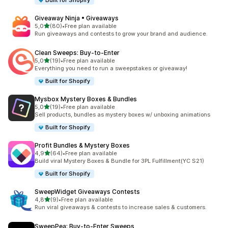
Built for Shopify
Giveaway Ninja • Giveaways
z 5 hvězd
5,0
(80)
•
Free plan available
Celkový počet recenzí: 80
Run giveaways and contests to grow your brand and audience.
Clean Sweeps: Buy‑to‑Enter
z 5 hvězd
5,0
(19)
•
Free plan available
Celkový počet recenzí: 19
Everything you need to run a sweepstakes or giveaway!
Built for Shopify
Mysbox Mystery Boxes & Bundles
z 5 hvězd
5,0
(19)
•
Free plan available
Celkový počet recenzí: 19
Sell products, bundles as mystery boxes w/ unboxing animations
Built for Shopify
Profit Bundles & Mystery Boxes
z 5 hvězd
4,9
(64)
•
Free plan available
Celkový počet recenzí: 64
Build viral Mystery Boxes & Bundle for 3PL Fulfillment(YC S21)
Built for Shopify
SweepWidget Giveaways Contests
z 5 hvězd
4,8
(9)
•
Free plan available
Celkový počet recenzí: 9
Run viral giveaways & contests to increase sales & customers.
SweepPea: Buy‑to‑Enter Sweeps