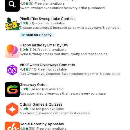
z 5 hvězd
4,9
(8)
•
Free plan available
Celkový počet recenzí: 8
Award sweepstakes entries for every dollar purchased!
PineRaffle: Sweepstake Contest
z 5 hvězd
3,6
(21)
•
Free trial available
Celkový počet recenzí: 21
Engage customers & increase sales with giveaways & contests
Built for Shopify
Happy Birthday Email by UW
z 5 hvězd
5,0
(119)
•
Free trial available
Celkový počet recenzí: 119
Send birthday emails that drive loyalty and repeat sales
ViralSweep Giveaways Contests
z 5 hvězd
4,4
(141)
•
Free trial available
Celkový počet recenzí: 141
Run Giveaways, Contests, Sweepstakes to go viral & boost sales
Giveaway Gator
z 5 hvězd
5,0
(5)
•
Free trial available
Celkový počet recenzí: 5
Run automated giveaways that reward every purchase
Odicci: Games & Quizzes
z 5 hvězd
5,0
(3)
•
Free plan available
Celkový počet recenzí: 3
Maximise conversions with games & quizzes!
Social Boost by AppsMav
z 5 hvězd
4,8
(58)
•
Free plan available