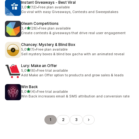
Instant Giveaways ‑ Best Viral
z 5 hvězd
3,0
(12)
•
Free plan available
Celkový počet recenzí: 12
Go viral with easy Giveaways, Contests and Sweepstakes
Gleam Competitions
z 5 hvězd
3,4
(28)
•
Free plan available
Celkový počet recenzí: 28
Create contests & giveaways that drive real user engagement
Chancey: Mystery & Blind Box
z 5 hvězd
5,0
(1)
•
Free plan available
Celkový počet recenzí: 1
Sell mystery boxes & blind box gacha with an animated reveal
Lury: Make an Offer
z 5 hvězd
5,0
(6)
•
Free trial available
Celkový počet recenzí: 6
Add Make an Offer option to products and grow sales & leads
Win Back
z 5 hvězd
5,0
(4)
•
Free trial available
Celkový počet recenzí: 4
Win Back increases email & SMS attribution and conversion rate
1
2
3