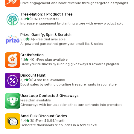
Celkový počet recenzí: 58
Drive engagement and boost revenue through targeted campaigns
Tree‑Nation: 1 Product 1 Tree
z 5 hvězd
4,9
(10)
•
Free to install
Celkový počet recenzí: 10
Increase engagement by planting a tree with every product sold
Prizo: Gamify, Spin & Scratch
z 5 hvězd
5,0
(4)
•
Free trial available
Celkový počet recenzí: 4
AI-powered games that grow your email list & sales
Gratisfaction
z 5 hvězd
4,1
(40)
•
Free plan available
Celkový počet recenzí: 40
Grow your business by running giveaways & rewards program.
Discount Hunt
z 5 hvězd
3,7
(6)
•
Free trial available
Celkový počet recenzí: 6
Boost sales by setting up online treasure hunts in your store
UserLoop Contests & Giveaways
Free plan available
Giveaways with bonus actions that turn entrants into promoters
Amai Bulk Discount Codes
z 5 hvězd
4,4
(8)
•
From $6.95/month
Celkový počet recenzí: 8
Generate thousands of coupons in a few clicks!