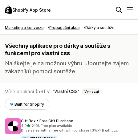
Shopify App Store
Marketing a konverze
Propagační akce
Dárky a soutěže
Všechny aplikace pro dárky a soutěže s
funkcemi pro vlastní css
Nalákejte je na možnou výhru. Upoutejte zájem
zákazníků pomocí soutěže.
Více aplikací (59) s:
Vlastní CSS
Vymazat
Built for Shopify
Gift Box • Free Gift Purchase
z 5 hvězd
4,9
(210)
•
Free plan available
Celkový počet recenzí: 210
Drive sales with a free gift with purchase (GWP) & gift box.