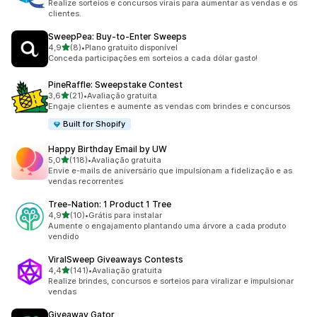
Realize sorteios e concursos virais para aumentar as vendas e os
clientes.
SweepPea: Buy‑to‑Enter Sweeps
de 5 estrelas
4,9
(8)
•
Plano gratuito disponível
8 avaliações ao todo
Conceda participações em sorteios a cada dólar gasto!
PineRaffle: Sweepstake Contest
de 5 estrelas
3,6
(21)
•
Avaliação gratuita
21 avaliações ao todo
Engaje clientes e aumente as vendas com brindes e concursos
Built for Shopify
Happy Birthday Email by UW
de 5 estrelas
5,0
(118)
•
Avaliação gratuita
118 avaliações ao todo
Envie e-mails de aniversário que impulsionam a fidelização e as
vendas recorrentes
Tree‑Nation: 1 Product 1 Tree
de 5 estrelas
4,9
(10)
•
Grátis para instalar
10 avaliações ao todo
Aumente o engajamento plantando uma árvore a cada produto
vendido
ViralSweep Giveaways Contests
de 5 estrelas
4,4
(141)
•
Avaliação gratuita
141 avaliações ao todo
Realize brindes, concursos e sorteios para viralizar e impulsionar
vendas
Giveaway Gator