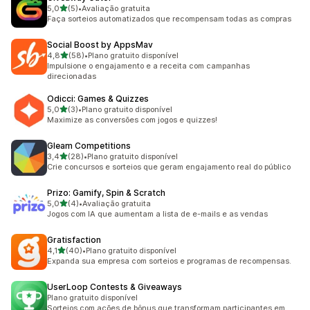
de 5 estrelas
5,0
(5)
•
Avaliação gratuita
5 avaliações ao todo
Faça sorteios automatizados que recompensam todas as compras
Social Boost by AppsMav
de 5 estrelas
4,8
(58)
•
Plano gratuito disponível
58 avaliações ao todo
Impulsione o engajamento e a receita com campanhas
direcionadas
Odicci: Games & Quizzes
de 5 estrelas
5,0
(3)
•
Plano gratuito disponível
3 avaliações ao todo
Maximize as conversões com jogos e quizzes!
Gleam Competitions
de 5 estrelas
3,4
(28)
•
Plano gratuito disponível
28 avaliações ao todo
Crie concursos e sorteios que geram engajamento real do público
Prizo: Gamify, Spin & Scratch
de 5 estrelas
5,0
(4)
•
Avaliação gratuita
4 avaliações ao todo
Jogos com IA que aumentam a lista de e-mails e as vendas
Gratisfaction
de 5 estrelas
4,1
(40)
•
Plano gratuito disponível
40 avaliações ao todo
Expanda sua empresa com sorteios e programas de recompensas.
UserLoop Contests & Giveaways
Plano gratuito disponível
Sorteios com ações de bônus que transformam participantes em