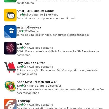
divulgadores
Amai Bulk Discount Codes
de 5 estrelas
4,4
(8)
•
A partir de $6.95/mês
8 avaliações ao todo
Gere milhares de cupons em poucos cliques!
Instant Giveaway
de 5 estrelas
3,0
(12)
•
Grátis
12 avaliações ao todo
Torne-se viral com brindes, concursos e sorteios fáceis
Win Back
de 5 estrelas
5,0
(4)
•
Avaliação gratuita
4 avaliações ao todo
O Win Back aumenta a atribuição de e-mail e SMS e a taxa de
conversão
Lury: Make an Offer
de 5 estrelas
5,0
(6)
•
Avaliação gratuita
6 avaliações ao todo
Adicione a opção “Fazer uma oferta” aos produtos e gere mais
vendas e leads
Apps Mav: Scratch and WIN!
de 5 estrelas
3,9
(8)
•
Plano gratuito disponível
8 avaliações ao todo
Aumente as vendas, as assinaturas de newsletter e as indicações
com raspadinhas
Freedrop
de 5 estrelas
5,0
(4)
•
Avaliação gratuita
4 avaliações ao todo
Gamifique o marketing para ter um público engajado e pronto para