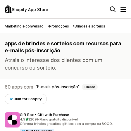
Shopify App Store
Marketing e conversão
Promoções
Brindes e sorteios
apps de brindes e sorteios com recursos para
e-mails pós-inscrição
Atraia o interesse dos clientes com um
concurso ou sorteio.
60 apps com
E-mails pós-inscrição
Limpar
Built for Shopify
Gift Box • Gift with Purchase
de 5 estrelas
4,9
(209)
•
Plano gratuito disponível
209 avaliações ao todo
Ofereça brindes gratuitos, gift box com a compra ou BOGO.