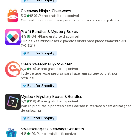
Built for Shopify
Giveaway Ninja • Giveaways
de 5 estrelas
5,0
(80)
•
Plano gratuito disponível
80 avaliações ao todo
Crie sorteios e concursos para expandir a marca e o público.
Profit Bundles & Mystery Boxes
de 5 estrelas
4,9
(64)
•
Plano gratuito disponível
64 avaliações ao todo
Crie caixas misteriosas e pacotes virais para processamento 3PL
(YC S21)
Built for Shopify
Clean Sweeps: Buy‑to‑Enter
de 5 estrelas
5,0
(18)
•
Plano gratuito disponível
18 avaliações ao todo
Tudo de que você precisa para fazer um sorteio ou distribuir
prêmios!
Built for Shopify
Mysbox Mystery Boxes & Bundles
de 5 estrelas
5,0
(19)
•
Plano gratuito disponível
19 avaliações ao todo
Venda produtos e pacotes como caixas misteriosas com animações
de unboxing
Built for Shopify
SweepWidget Giveaways Contests
de 5 estrelas
4,8
(9)
•
Plano gratuito disponível
9 avaliações ao todo