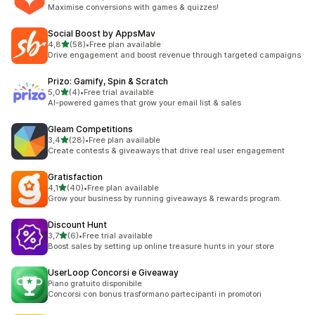
3 recensioni totali
Maximise conversions with games & quizzes!
Social Boost by AppsMav
stelle su 5
4,8
(58)
•
Free plan available
58 recensioni totali
Drive engagement and boost revenue through targeted campaigns
Prizo: Gamify, Spin & Scratch
stelle su 5
5,0
(4)
•
Free trial available
4 recensioni totali
AI-powered games that grow your email list & sales
Gleam Competitions
stelle su 5
3,4
(28)
•
Free plan available
28 recensioni totali
Create contests & giveaways that drive real user engagement
Gratisfaction
stelle su 5
4,1
(40)
•
Free plan available
40 recensioni totali
Grow your business by running giveaways & rewards program.
Discount Hunt
stelle su 5
3,7
(6)
•
Free trial available
6 recensioni totali
Boost sales by setting up online treasure hunts in your store
UserLoop Concorsi e Giveaway
Piano gratuito disponibile
Concorsi con bonus trasformano partecipanti in promotori