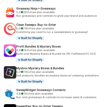
Built for Shopify
Giveaway Ninja • Giveaways
stelle su 5
5,0
(80)
•
Free plan available
80 recensioni totali
Run giveaways and contests to grow your brand and audience.
Clean Sweeps: Buy‑to‑Enter
stelle su 5
5,0
(19)
•
Free plan available
19 recensioni totali
Everything you need to run a sweepstakes or giveaway!
Built for Shopify
Profit Bundles & Mystery Boxes
stelle su 5
4,9
(64)
•
Free plan available
64 recensioni totali
Build viral Mystery Boxes & Bundle for 3PL Fulfillment(YC S21)
Built for Shopify
Mysbox Mystery Boxes & Bundles
stelle su 5
5,0
(19)
•
Free plan available
19 recensioni totali
Sell products, bundles as mystery boxes w/ unboxing animations
Built for Shopify
SweepWidget Giveaways Contests
stelle su 5
4,8
(9)
•
Free plan available
9 recensioni totali
Run viral giveaways & contests to increase sales & customers.
SweepPea: Buy‑to‑Enter Sweeps