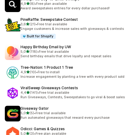
stelle su 5
4,9
(8)
•
Free plan available
8 recensioni totali
Award sweepstakes entries for every dollar purchased!
PineRaffle: Sweepstake Contest
stelle su 5
3,6
(21)
•
Free trial available
21 recensioni totali
Engage customers & increase sales with giveaways & contests
Built for Shopify
Happy Birthday Email by UW
stelle su 5
5,0
(118)
•
Free trial available
118 recensioni totali
Send birthday emails that drive loyalty and repeat sales
Tree‑Nation: 1 Product 1 Tree
stelle su 5
4,9
(10)
•
Free to install
10 recensioni totali
Increase engagement by planting a tree with every product sold
ViralSweep Giveaways Contests
stelle su 5
4,4
(141)
•
Free trial available
141 recensioni totali
Run Giveaways, Contests, Sweepstakes to go viral & boost sales
Giveaway Gator
stelle su 5
5,0
(5)
•
Free trial available
5 recensioni totali
Run automated giveaways that reward every purchase
Odicci: Games & Quizzes
stelle su 5
5,0
(3)
•
Free plan available