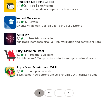
Amai Bulk Discount Codes
stelle su 5
4,4
(8)
•
From $6.95/month
8 recensioni totali
Generate thousands of coupons in a few clicks!
Instant Giveaway
stelle su 5
3,0
(12)
•
Gratis
12 recensioni totali
Diventa virale con facili omaggi, concorsi e lotterie
Win Back
stelle su 5
5,0
(4)
•
Free trial available
4 recensioni totali
Win Back increases email & SMS attribution and conversion rate
Lury: Make an Offer
stelle su 5
5,0
(6)
•
Free trial available
6 recensioni totali
Add Make an Offer option to products and grow sales & leads
Apps Mav: Scratch and WIN!
stelle su 5
3,9
(8)
•
Free plan available
8 recensioni totali
Boost sales, newsletter signups & referrals with scratch cards
1
2
3