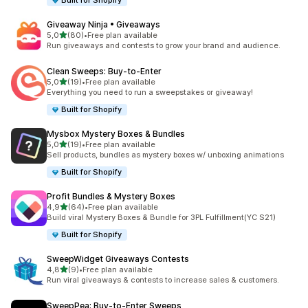
Built for Shopify
Giveaway Ninja • Giveaways
5 yıldız üzerinden
5,0
(80)
•
Free plan available
toplam 80 değerlendirme
Run giveaways and contests to grow your brand and audience.
Clean Sweeps: Buy‑to‑Enter
5 yıldız üzerinden
5,0
(19)
•
Free plan available
toplam 19 değerlendirme
Everything you need to run a sweepstakes or giveaway!
Built for Shopify
Mysbox Mystery Boxes & Bundles
5 yıldız üzerinden
5,0
(19)
•
Free plan available
toplam 19 değerlendirme
Sell products, bundles as mystery boxes w/ unboxing animations
Built for Shopify
Profit Bundles & Mystery Boxes
5 yıldız üzerinden
4,9
(64)
•
Free plan available
toplam 64 değerlendirme
Build viral Mystery Boxes & Bundle for 3PL Fulfillment(YC S21)
Built for Shopify
SweepWidget Giveaways Contests
5 yıldız üzerinden
4,8
(9)
•
Free plan available
toplam 9 değerlendirme
Run viral giveaways & contests to increase sales & customers.
SweepPea: Buy‑to‑Enter Sweeps