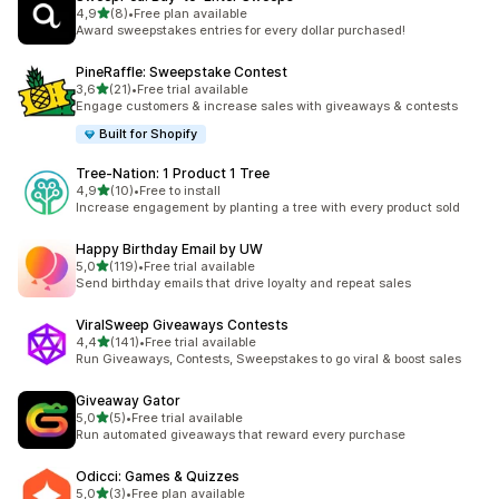
5 yıldız üzerinden
4,9
(8)
•
Free plan available
toplam 8 değerlendirme
Award sweepstakes entries for every dollar purchased!
PineRaffle: Sweepstake Contest
5 yıldız üzerinden
3,6
(21)
•
Free trial available
toplam 21 değerlendirme
Engage customers & increase sales with giveaways & contests
Built for Shopify
Tree‑Nation: 1 Product 1 Tree
5 yıldız üzerinden
4,9
(10)
•
Free to install
toplam 10 değerlendirme
Increase engagement by planting a tree with every product sold
Happy Birthday Email by UW
5 yıldız üzerinden
5,0
(119)
•
Free trial available
toplam 119 değerlendirme
Send birthday emails that drive loyalty and repeat sales
ViralSweep Giveaways Contests
5 yıldız üzerinden
4,4
(141)
•
Free trial available
toplam 141 değerlendirme
Run Giveaways, Contests, Sweepstakes to go viral & boost sales
Giveaway Gator
5 yıldız üzerinden
5,0
(5)
•
Free trial available
toplam 5 değerlendirme
Run automated giveaways that reward every purchase
Odicci: Games & Quizzes
5 yıldız üzerinden
5,0
(3)
•
Free plan available