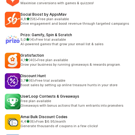
toplam 3 değerlendirme
Maximise conversions with games & quizzes!
Social Boost by AppsMav
5 yıldız üzerinden
4,8
(58)
•
Free plan available
toplam 58 değerlendirme
Drive engagement and boost revenue through targeted campaigns
Prizo: Gamify, Spin & Scratch
5 yıldız üzerinden
5,0
(4)
•
Free trial available
toplam 4 değerlendirme
AI-powered games that grow your email list & sales
Gratisfaction
5 yıldız üzerinden
4,1
(40)
•
Free plan available
toplam 40 değerlendirme
Grow your business by running giveaways & rewards program.
Discount Hunt
5 yıldız üzerinden
3,7
(6)
•
Free trial available
toplam 6 değerlendirme
Boost sales by setting up online treasure hunts in your store
UserLoop Contests & Giveaways
Free plan available
Giveaways with bonus actions that turn entrants into promoters
Amai Bulk Discount Codes
5 yıldız üzerinden
4,4
(8)
•
From $6.95/month
toplam 8 değerlendirme
Generate thousands of coupons in a few clicks!