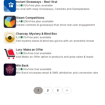
Instant Giveaways ‑ Best Viral
5 yıldız üzerinden
3,0
(12)
•
Free plan available
toplam 12 değerlendirme
Go viral with easy Giveaways, Contests and Sweepstakes
Gleam Competitions
5 yıldız üzerinden
3,4
(28)
•
Free plan available
toplam 28 değerlendirme
Create contests & giveaways that drive real user engagement
Chancey: Mystery & Blind Box
5 yıldız üzerinden
5,0
(1)
•
Free plan available
toplam 1 değerlendirme
Sell mystery boxes & blind box gacha with an animated reveal
Lury: Make an Offer
5 yıldız üzerinden
5,0
(6)
•
Free trial available
toplam 6 değerlendirme
Add Make an Offer option to products and grow sales & leads
Win Back
5 yıldız üzerinden
5,0
(4)
•
Free trial available
toplam 4 değerlendirme
Win Back increases email & SMS attribution and conversion rate
1
2
3