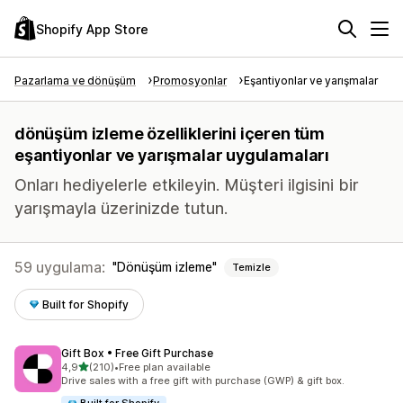
Shopify App Store
Pazarlama ve dönüşüm
Promosyonlar
Eşantiyonlar ve yarışmalar
dönüşüm izleme özelliklerini içeren tüm
eşantiyonlar ve yarışmalar uygulamaları
Onları hediyelerle etkileyin. Müşteri ilgisini bir
yarışmayla üzerinizde tutun.
59 uygulama:
Dönüşüm izleme
Temizle
Built for Shopify
Gift Box • Free Gift Purchase
5 yıldız üzerinden
4,9
(210)
•
Free plan available
toplam 210 değerlendirme
Drive sales with a free gift with purchase (GWP) & gift box.