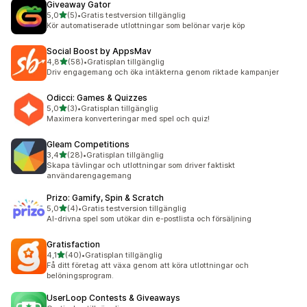
Giveaway Gator
av 5 stjärnor
5,0
(5)
•
Gratis testversion tillgänglig
5 recensioner totalt
Kör automatiserade utlottningar som belönar varje köp
Social Boost by AppsMav
av 5 stjärnor
4,8
(58)
•
Gratisplan tillgänglig
58 recensioner totalt
Driv engagemang och öka intäkterna genom riktade kampanjer
Odicci: Games & Quizzes
av 5 stjärnor
5,0
(3)
•
Gratisplan tillgänglig
3 recensioner totalt
Maximera konverteringar med spel och quiz!
Gleam Competitions
av 5 stjärnor
3,4
(28)
•
Gratisplan tillgänglig
28 recensioner totalt
Skapa tävlingar och utlottningar som driver faktiskt
användarengagemang
Prizo: Gamify, Spin & Scratch
av 5 stjärnor
5,0
(4)
•
Gratis testversion tillgänglig
4 recensioner totalt
AI-drivna spel som utökar din e-postlista och försäljning
Gratisfaction
av 5 stjärnor
4,1
(40)
•
Gratisplan tillgänglig
40 recensioner totalt
Få ditt företag att växa genom att köra utlottningar och
belöningsprogram.
UserLoop Contests & Giveaways