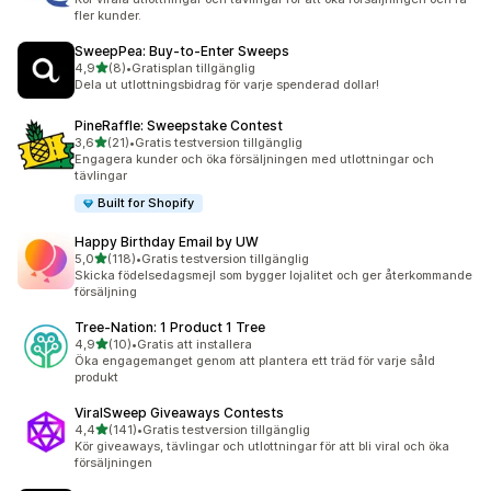
fler kunder.
SweepPea: Buy‑to‑Enter Sweeps
av 5 stjärnor
4,9
(8)
•
Gratisplan tillgänglig
8 recensioner totalt
Dela ut utlottningsbidrag för varje spenderad dollar!
PineRaffle: Sweepstake Contest
av 5 stjärnor
3,6
(21)
•
Gratis testversion tillgänglig
21 recensioner totalt
Engagera kunder och öka försäljningen med utlottningar och
tävlingar
Built for Shopify
Happy Birthday Email by UW
av 5 stjärnor
5,0
(118)
•
Gratis testversion tillgänglig
118 recensioner totalt
Skicka födelsedagsmejl som bygger lojalitet och ger återkommande
försäljning
Tree‑Nation: 1 Product 1 Tree
av 5 stjärnor
4,9
(10)
•
Gratis att installera
10 recensioner totalt
Öka engagemanget genom att plantera ett träd för varje såld
produkt
ViralSweep Giveaways Contests
av 5 stjärnor
4,4
(141)
•
Gratis testversion tillgänglig
141 recensioner totalt
Kör giveaways, tävlingar och utlottningar för att bli viral och öka
försäljningen