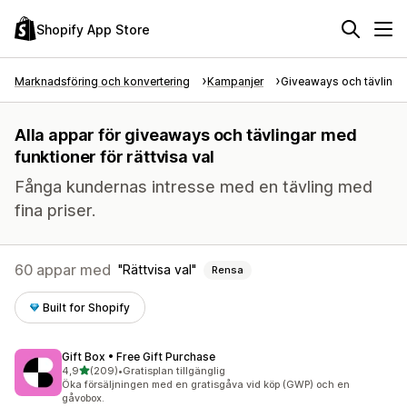
Shopify App Store
Marknadsföring och konvertering
Kampanjer
Giveaways och tävlinga
Alla appar för giveaways och tävlingar med
funktioner för rättvisa val
Fånga kundernas intresse med en tävling med
fina priser.
60 appar med
Rättvisa val
Rensa
Built for Shopify
Gift Box • Free Gift Purchase
av 5 stjärnor
4,9
(209)
•
Gratisplan tillgänglig
209 recensioner totalt
Öka försäljningen med en gratisgåva vid köp (GWP) och en
gåvobox.