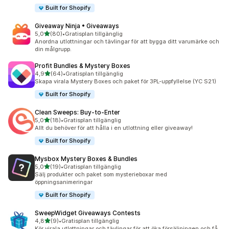
Built for Shopify
Giveaway Ninja • Giveaways
av 5 stjärnor
5,0
(80)
•
Gratisplan tillgänglig
80 recensioner totalt
Anordna utlottningar och tävlingar för att bygga ditt varumärke och
din målgrupp.
Profit Bundles & Mystery Boxes
av 5 stjärnor
4,9
(64)
•
Gratisplan tillgänglig
64 recensioner totalt
Skapa virala Mystery Boxes och paket för 3PL-uppfyllelse (YC S21)
Built for Shopify
Clean Sweeps: Buy‑to‑Enter
av 5 stjärnor
5,0
(18)
•
Gratisplan tillgänglig
18 recensioner totalt
Allt du behöver för att hålla i en utlottning eller giveaway!
Built for Shopify
Mysbox Mystery Boxes & Bundles
av 5 stjärnor
5,0
(19)
•
Gratisplan tillgänglig
19 recensioner totalt
Sälj produkter och paket som mysterieboxar med
öppningsanimeringar
Built for Shopify
SweepWidget Giveaways Contests
av 5 stjärnor
4,8
(9)
•
Gratisplan tillgänglig
9 recensioner totalt
Kör virala utlottningar och tävlingar för att öka försäljningen och få