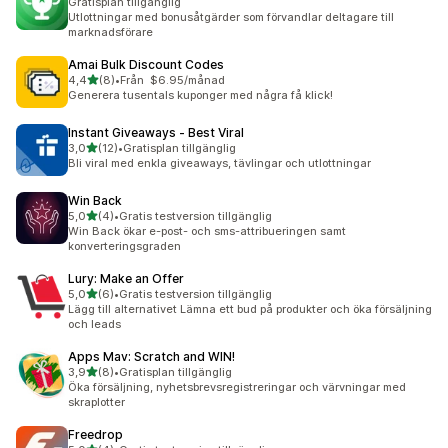
Gratisplan tillgänglig
Utlottningar med bonusåtgärder som förvandlar deltagare till
marknadsförare
Amai Bulk Discount Codes
av 5 stjärnor
4,4
(8)
•
Från $6.95/månad
8 recensioner totalt
Generera tusentals kuponger med några få klick!
Instant Giveaways ‑ Best Viral
av 5 stjärnor
3,0
(12)
•
Gratisplan tillgänglig
12 recensioner totalt
Bli viral med enkla giveaways, tävlingar och utlottningar
Win Back
av 5 stjärnor
5,0
(4)
•
Gratis testversion tillgänglig
4 recensioner totalt
Win Back ökar e-post- och sms-attribueringen samt
konverteringsgraden
Lury: Make an Offer
av 5 stjärnor
5,0
(6)
•
Gratis testversion tillgänglig
6 recensioner totalt
Lägg till alternativet Lämna ett bud på produkter och öka försäljning
och leads
Apps Mav: Scratch and WIN!
av 5 stjärnor
3,9
(8)
•
Gratisplan tillgänglig
8 recensioner totalt
Öka försäljning, nyhetsbrevsregistreringar och värvningar med
skraplotter
Freedrop