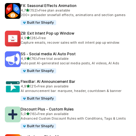
FX: Seasonal Effects Animation
/ 5 tähteä
4,7
(152)
•
Free plan available
152 arvostelua yhteensä
200+ preloader snowfall effects, animations and section games
Built for Shopify
ZB: Exit Intent Pop up Window
/ 5 tähteä
4,9
(28)
•
Free
28 arvostelua yhteensä
Capture emails, recover sales with exit intent pop up window.
SS ‑ Social media AI Auto Post
/ 5 tähteä
4,9
(76)
•
Free trial available
76 arvostelua yhteensä
Auto post AI-generated social media posts, AI videos, AI Ads
Built for Shopify
FlexiBar: AI Announcement Bar
/ 5 tähteä
4,9
(21)
•
Free plan available
21 arvostelua yhteensä
AI announcement bar: marquee, header, countdown & banner
Built for Shopify
Discount Plus ‑ Custom Rules
/ 5 tähteä
5,0
(16)
•
Free plan available
16 arvostelua yhteensä
Advanced Custom Discount Rules with Conditions, Tags & Limits
Built for Shopify