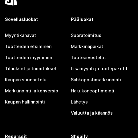
Sovellusluokat
Pääluokat
Myyntikanavat
Suoratoimitus
Tuotteiden etsiminen
Markkinapaikat
Tuotteiden myyminen
Tuotearvostelut
Tilaukset ja toimitukset
Lisämyynti ja tuotepaketit
Kaupan suunnittelu
Sähköpostimarkkinointi
Markkinointi ja konversio
Hakukoneoptimointi
Kaupan hallinnointi
Lähetys
Valuutta ja käännös
Resurssit
Shopify