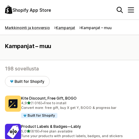
Shopify App Store
Markkinointi ja konversio
Kampanjat
Kampanjat – muu
Kampanjat – muu
198 sovellusta
Built for Shopify
Kite Discount, Free Gift, BOGO
/ 5 tähteä
4,9
(1 016)
•
Free to install
1016 arvostelua yhteensä
Convert more: free gift, buy X get Y, BOGO & progress bar
Built for Shopify
Product Labels & Badges—Lably
/ 5 tähteä
5,0
(619)
•
Free plan available
619 arvostelua yhteensä
Tune your products with product labels, badges, and stickers