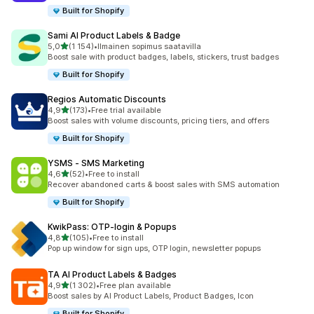
Built for Shopify
Sami AI Product Labels & Badge
/ 5 tähteä
5,0
(1 154)
•
Ilmainen sopimus saatavilla
1154 arvostelua yhteensä
Boost sale with product badges, labels, stickers, trust badges
Built for Shopify
Regios Automatic Discounts
/ 5 tähteä
4,9
(173)
•
Free trial available
173 arvostelua yhteensä
Boost sales with volume discounts, pricing tiers, and offers
Built for Shopify
YSMS ‑ SMS Marketing
/ 5 tähteä
4,6
(52)
•
Free to install
52 arvostelua yhteensä
Recover abandoned carts & boost sales with SMS automation
Built for Shopify
KwikPass: OTP‑login & Popups
/ 5 tähteä
4,8
(105)
•
Free to install
105 arvostelua yhteensä
Pop up window for sign ups, OTP login, newsletter popups
TA AI Product Labels & Badges
/ 5 tähteä
4,9
(1 302)
•
Free plan available
1302 arvostelua yhteensä
Boost sales by AI Product Labels, Product Badges, Icon
Built for Shopify