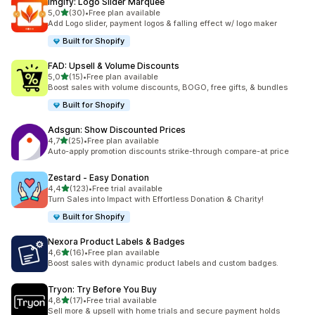
Imgify: Logo Slider Marquee
/ 5 tähteä
5,0
(30)
•
Free plan available
30 arvostelua yhteensä
Add Logo slider, payment logos & falling effect w/ logo maker
Built for Shopify
FAD: Upsell & Volume Discounts
/ 5 tähteä
5,0
(15)
•
Free plan available
15 arvostelua yhteensä
Boost sales with volume discounts, BOGO, free gifts, & bundles
Built for Shopify
Adsgun: Show Discounted Prices
/ 5 tähteä
4,7
(25)
•
Free plan available
25 arvostelua yhteensä
Auto-apply promotion discounts strike-through compare-at price
Zestard ‑ Easy Donation
/ 5 tähteä
4,4
(123)
•
Free trial available
123 arvostelua yhteensä
Turn Sales into Impact with Effortless Donation & Charity!
Built for Shopify
Nexora Product Labels & Badges
/ 5 tähteä
4,6
(16)
•
Free plan available
16 arvostelua yhteensä
Boost sales with dynamic product labels and custom badges.
Tryon: Try Before You Buy
/ 5 tähteä
4,8
(17)
•
Free trial available
17 arvostelua yhteensä
Sell more & upsell with home trials and secure payment holds