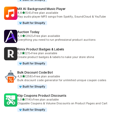
MX AI: Background Music Player
/ 5 tähteä
4,8
(54)
•
Free plan available
54 arvostelua yhteensä
Play audio player MP3 songs from Spotify, SoundCloud & YouTube
Built for Shopify
Auction Today
/ 5 tähteä
4,9
(292)
•
Free plan available
292 arvostelua yhteensä
Everything you need to run professional product auctions
Rimix Product Badges & Labels
/ 5 tähteä
5,0
(21)
•
Free plan available
21 arvostelua yhteensä
Create product badges & labels to nake your store shine
Built for Shopify
Bulk Discount Code Bot
/ 5 tähteä
4,9
(258)
•
Free plan available
258 arvostelua yhteensä
Bulk discount code generator for unlimited unique coupon codes
Built for Shopify
Klip Coupons Product Discounts
/ 5 tähteä
5,0
(114)
•
Free plan available
114 arvostelua yhteensä
Clippable Coupons & Volume Discounts on Product Pages and Cart
Built for Shopify