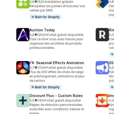
étoile(s) sur 5
4,6
(52)
•
Installation gratuite
4,8
52 avis au total
105
Récupérez les paniers et boostez vos
Fen
ventes par SMS
ins
pop
Built for Shopify
Auction Today
Ri
étoile(s) sur 5
4,9
(292)
•
Forfait gratuit disponible
5,0
292 avis au total
21 
Tout ce dont vous avez besoin pour
Cré
organiser des enchères de produits
pro
professionnelles
val
FX: Seasonal Effects Animation
SS
étoile(s) sur 5
4,7
(152)
•
Forfait gratuit disponible
4,9
152 avis au total
76 
Plus de 200 effets de chute de neige
Pub
en préchargement, animations et jeux
rés
de section
pub
Built for Shopify
Discount Plus ‑ Custom Rules
Im
étoile(s) sur 5
5,0
(16)
•
Forfait gratuit disponible
5,0
16 avis au total
30 
Règles de réduction personnalisées
Ajo
avancées avec conditions, balises et
log
limites
ave