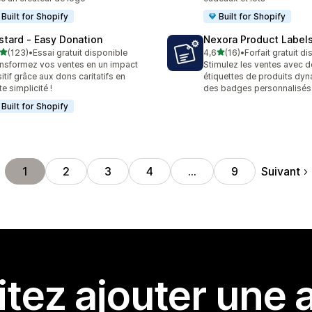
Built for Shopify
Built for Shopify
stard ‑ Easy Donation
Nexora Product Label
étoile(s) sur 5
étoile(s) sur 5
(123)
•
Essai gratuit disponible
4,6
(16)
•
Forfait gratuit d
 avis au total
16 avis au total
nsformez vos ventes en un impact
Stimulez les ventes avec d
itif grâce aux dons caritatifs en
étiquettes de produits dy
te simplicité !
des badges personnalisés
Built for Shopify
Suivant
1
2
3
4
…
9
tez ajouter une a