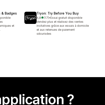
s & Badges
Tryon: Try Before You Buy
étoile(s) sur 5
isponible
4,8
(17)
•
Essai gratuit disponible
17 avis au total
es
Vendez plus et réalisez des ventes
namiques et
incitatives grâce aux essais à domicile
.
et aux retenues de paiement
sécurisées
pplication ?