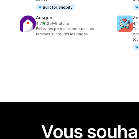
Built for Shopify
Adsgun
Ze
étoile(s) sur 5
4,7
(25)
•
Gratuite
4,4
25 avis au total
123
Évitez les pertes en montrant les
Tra
remises sur toutes les pages
pos
tou
Vous souhai