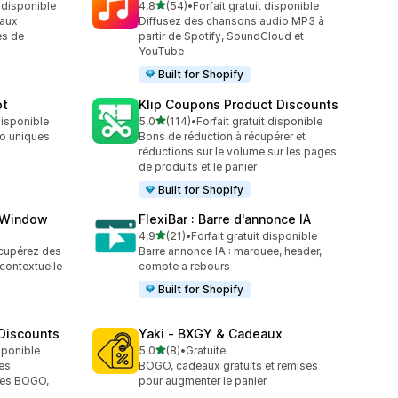
étoile(s) sur 5
t disponible
4,8
(54)
•
Forfait gratuit disponible
54 avis au total
 aux
Diffusez des chansons audio MP3 à
es de
partir de Spotify, SoundCloud et
YouTube
Built for Shopify
ot
Klip Coupons Product Discounts
étoile(s) sur 5
 disponible
5,0
(114)
•
Forfait gratuit disponible
114 avis au total
o uniques
Bons de réduction à récupérer et
réductions sur le volume sur les pages
de produits et le panier
Built for Shopify
p Window
FlexiBar : Barre d'annonce IA
étoile(s) sur 5
4,9
(21)
•
Forfait gratuit disponible
21 avis au total
écupérez des
Barre annonce IA : marquee, header,
 contextuelle
compte a rebours
Built for Shopify
 Discounts
Yaki ‑ BXGY & Cadeaux
étoile(s) sur 5
isponible
5,0
(8)
•
Gratuite
8 avis au total
es
BOGO, cadeaux gratuits et remises
fres BOGO,
pour augmenter le panier