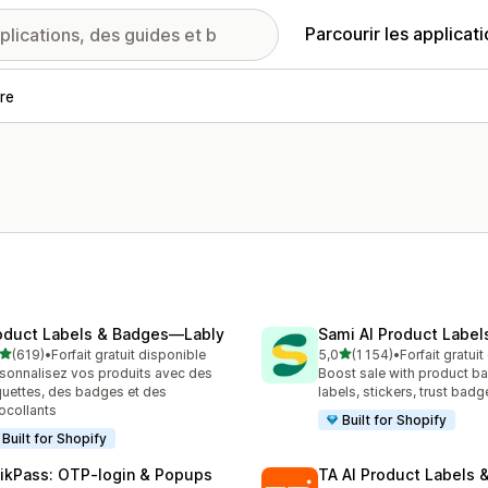
Parcourir les applicat
re
oduct Labels & Badges—Lably
Sami AI Product Label
étoile(s) sur 5
étoile(s) sur 5
(619)
•
Forfait gratuit disponible
5,0
(1 154)
•
Forfait gratui
 avis au total
1154 avis au total
sonnalisez vos produits avec des
Boost sale with product b
quettes, des badges et des
labels, stickers, trust badg
ocollants
Built for Shopify
Built for Shopify
ikPass: OTP‑login & Popups
TA AI Product Labels 