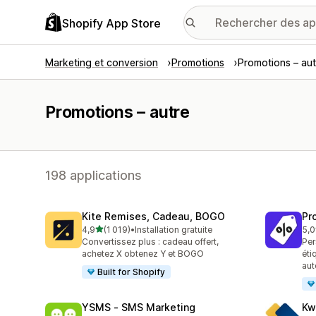
Shopify App Store
Marketing et conversion
Promotions
Promotions – aut
Promotions – autre
198 applications
Kite Remises, Cadeau, BOGO
Pr
étoile(s) sur 5
4,9
(1 019)
•
Installation gratuite
5,0
1019 avis au total
619
Convertissez plus : cadeau offert,
Per
achetez X obtenez Y et BOGO
éti
aut
Built for Shopify
YSMS ‑ SMS Marketing
Kw