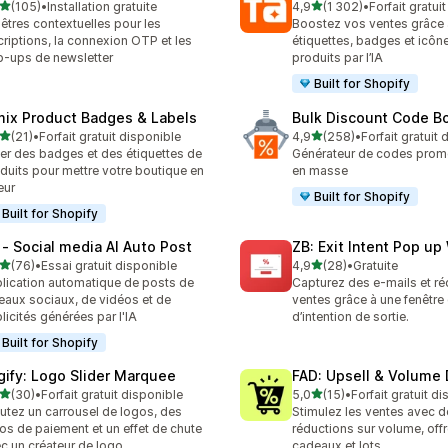
étoile(s) sur 5
étoile(s) sur 5
(105)
•
Installation gratuite
4,9
(1 302)
•
Forfait gratui
 avis au total
1302 avis au total
êtres contextuelles pour les
Boostez vos ventes grâce
criptions, la connexion OTP et les
étiquettes, badges et icôn
-ups de newsletter
produits par l’IA
Built for Shopify
mix Product Badges & Labels
Bulk Discount Code B
étoile(s) sur 5
étoile(s) sur 5
(21)
•
Forfait gratuit disponible
4,9
(258)
•
Forfait gratuit
avis au total
258 avis au total
er des badges et des étiquettes de
Générateur de codes prom
duits pour mettre votre boutique en
en masse
eur
Built for Shopify
Built for Shopify
 ‑ Social media AI Auto Post
ZB: Exit Intent Pop u
étoile(s) sur 5
étoile(s) sur 5
(76)
•
Essai gratuit disponible
4,9
(28)
•
Gratuite
avis au total
28 avis au total
lication automatique de posts de
Capturez des e-mails et r
eaux sociaux, de vidéos et de
ventes grâce à une fenêtre
licités générées par l'IA
d’intention de sortie.
Built for Shopify
gify: Logo Slider Marquee
FAD: Upsell & Volume
étoile(s) sur 5
étoile(s) sur 5
(30)
•
Forfait gratuit disponible
5,0
(15)
•
Forfait gratuit d
avis au total
15 avis au total
utez un carrousel de logos, des
Stimulez les ventes avec d
os de paiement et un effet de chute
réductions sur volume, of
c un créateur de logo
cadeaux et lots