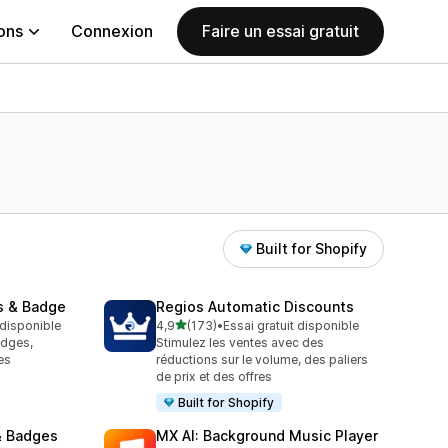
ions
Connexion
Faire un essai gratuit
Built for Shopify
s & Badge
Regios Automatic Discounts
étoile(s) sur 5
t disponible
4,9
(173)
•
Essai gratuit disponible
173 avis au total
adges,
Stimulez les ventes avec des
es
réductions sur le volume, des paliers
de prix et des offres
Built for Shopify
& Badges
MX AI: Background Music Player