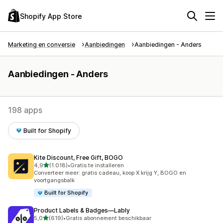
Shopify App Store
Marketing en conversie
Aanbiedingen
Aanbiedingen - Anders
Aanbiedingen - Anders
198 apps
Built for Shopify
Kite Discount, Free Gift, BOGO
van 5 sterren
4,9
(1.018)
•
Gratis te installeren
1018 recensies in totaal
Converteer meer: gratis cadeau, koop X krijg Y, BOGO en
voortgangsbalk
Built for Shopify
Product Labels & Badges—Lably
van 5 sterren
5,0
(619)
•
Gratis abonnement beschikbaar
619 recensies in totaal