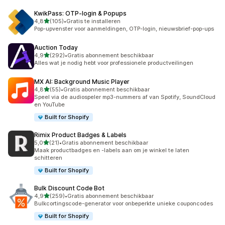
KwikPass: OTP‑login & Popups
van 5 sterren
4,8
(105)
•
Gratis te installeren
105 recensies in totaal
Pop-upvenster voor aanmeldingen, OTP-login, nieuwsbrief-pop-ups
Auction Today
van 5 sterren
4,9
(292)
•
Gratis abonnement beschikbaar
292 recensies in totaal
Alles wat je nodig hebt voor professionele productveilingen
MX AI: Background Music Player
van 5 sterren
4,8
(55)
•
Gratis abonnement beschikbaar
55 recensies in totaal
Speel via de audiospeler mp3-nummers af van Spotify, SoundCloud
en YouTube
Built for Shopify
Rimix Product Badges & Labels
van 5 sterren
5,0
(21)
•
Gratis abonnement beschikbaar
21 recensies in totaal
Maak productbadges en -labels aan om je winkel te laten
schitteren
Built for Shopify
Bulk Discount Code Bot
van 5 sterren
4,9
(259)
•
Gratis abonnement beschikbaar
259 recensies in totaal
Bulkcortingscode-generator voor onbeperkte unieke couponcodes
Built for Shopify