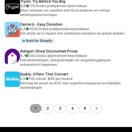
Tryon: Try Before You Buy
van 5 sterren
4,8
(17)
•
Gratis proefperiode beschikbaar
17 recensies in totaal
Meer verkopen en upsellen met thuis proberen en veilige
betalingsreserveringen
Zestard ‑ Easy Donation
van 5 sterren
4,4
(123)
•
Gratis proefperiode beschikbaar
123 recensies in totaal
Zet omzet om in impact met moeiteloze donaties en goede doelen!
Built for Shopify
Adsgun: Show Discounted Prices
van 5 sterren
4,7
(25)
•
Gratis abonnement beschikbaar
25 recensies in totaal
Promotiekortingen, doorgestreepte en vergelijkingsprijzen
automatisch toepassen
Quikly: Offers That Convert
van 5 sterren
5,0
(16)
•
Vanaf $99 per maand
16 recensies in totaal
Verhoog de omzet en AOV met urgentiecampagnes en tijdelijke
aanbiedingen
1
2
3
4
9