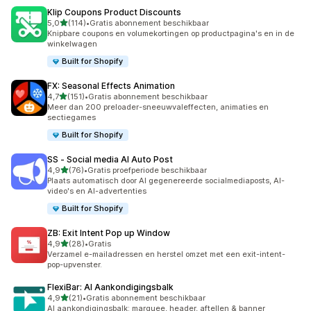
Klip Coupons Product Discounts
van 5 sterren
5,0
(114)
•
Gratis abonnement beschikbaar
114 recensies in totaal
Knipbare coupons en volumekortingen op productpagina's en in de
winkelwagen
Built for Shopify
FX: Seasonal Effects Animation
van 5 sterren
4,7
(151)
•
Gratis abonnement beschikbaar
151 recensies in totaal
Meer dan 200 preloader-sneeuwvaleffecten, animaties en
sectiegames
Built for Shopify
SS ‑ Social media AI Auto Post
van 5 sterren
4,9
(76)
•
Gratis proefperiode beschikbaar
76 recensies in totaal
Plaats automatisch door AI gegenereerde socialmediaposts, AI-
video's en AI-advertenties
Built for Shopify
ZB: Exit Intent Pop up Window
van 5 sterren
4,9
(28)
•
Gratis
28 recensies in totaal
Verzamel e-mailadressen en herstel omzet met een exit-intent-
pop-upvenster.
FlexiBar: AI Aankondigingsbalk
van 5 sterren
4,9
(21)
•
Gratis abonnement beschikbaar
21 recensies in totaal
AI aankondigingsbalk: marquee, header, aftellen & banner