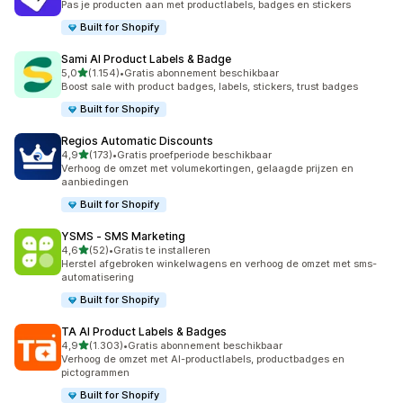
Pas je producten aan met productlabels, badges en stickers
Built for Shopify
Sami AI Product Labels & Badge
van 5 sterren
5,0
(1.154)
•
Gratis abonnement beschikbaar
1154 recensies in totaal
Boost sale with product badges, labels, stickers, trust badges
Built for Shopify
Regios Automatic Discounts
van 5 sterren
4,9
(173)
•
Gratis proefperiode beschikbaar
173 recensies in totaal
Verhoog de omzet met volumekortingen, gelaagde prijzen en
aanbiedingen
Built for Shopify
YSMS ‑ SMS Marketing
van 5 sterren
4,6
(52)
•
Gratis te installeren
52 recensies in totaal
Herstel afgebroken winkelwagens en verhoog de omzet met sms-
automatisering
Built for Shopify
TA AI Product Labels & Badges
van 5 sterren
4,9
(1.303)
•
Gratis abonnement beschikbaar
1303 recensies in totaal
Verhoog de omzet met AI-productlabels, productbadges en
pictogrammen
Built for Shopify