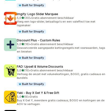
Built for Shopify
Imgify: Logo Slider Marquee
van 5 sterren
5,0
(30)
•
Gratis abonnement beschikbaar
30 recensies in totaal
Voeg een logo-slider, betaallogo's en een valeffect toe met
logomaker
Built for Shopify
Discount Plus ‑ Custom Rules
van 5 sterren
5,0
(16)
•
Gratis abonnement beschikbaar
16 recensies in totaal
Geavanceerde aangepaste kortingsregels met voorwaarden, tags
en limieten
Built for Shopify
FAD: Upsell & Volume Discounts
van 5 sterren
5,0
(15)
•
Gratis abonnement beschikbaar
15 recensies in totaal
Verhoog de omzet met volumekortingen, BOGO, gratis cadeaus en
bundels
Built for Shopify
Yaki ‑ Buy X Get Y & Free Gift
van 5 sterren
5,0
(8)
•
Gratis
8 recensies in totaal
Buy X Get Y, meerdere gratis cadeaus, BOGO en kortingen om de
AOV te verhogen.