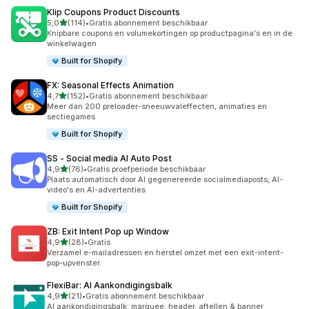
Klip Coupons Product Discounts
van 5 sterren
5,0
(114)
•
Gratis abonnement beschikbaar
114 recensies in totaal
Knipbare coupons en volumekortingen op productpagina's en in de
winkelwagen
Built for Shopify
FX: Seasonal Effects Animation
van 5 sterren
4,7
(152)
•
Gratis abonnement beschikbaar
152 recensies in totaal
Meer dan 200 preloader-sneeuwvaleffecten, animaties en
sectiegames
Built for Shopify
SS ‑ Social media AI Auto Post
van 5 sterren
4,9
(76)
•
Gratis proefperiode beschikbaar
76 recensies in totaal
Plaats automatisch door AI gegenereerde socialmediaposts, AI-
video's en AI-advertenties
Built for Shopify
ZB: Exit Intent Pop up Window
van 5 sterren
4,9
(28)
•
Gratis
28 recensies in totaal
Verzamel e-mailadressen en herstel omzet met een exit-intent-
pop-upvenster.
FlexiBar: AI Aankondigingsbalk
van 5 sterren
4,9
(21)
•
Gratis abonnement beschikbaar
21 recensies in totaal
AI aankondigingsbalk: marquee, header, aftellen & banner