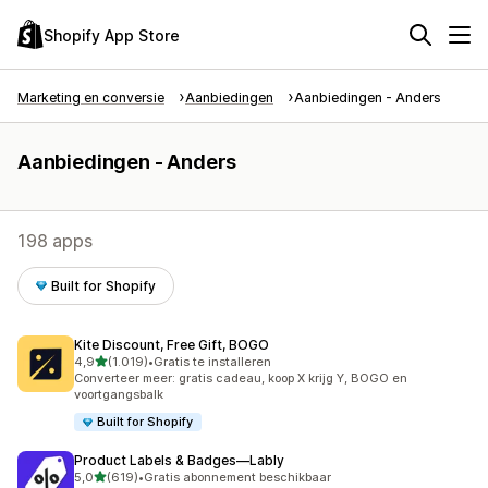
Shopify App Store
Marketing en conversie
Aanbiedingen
Aanbiedingen - Anders
Aanbiedingen - Anders
198 apps
Built for Shopify
Kite Discount, Free Gift, BOGO
van 5 sterren
4,9
(1.019)
•
Gratis te installeren
1019 recensies in totaal
Converteer meer: gratis cadeau, koop X krijg Y, BOGO en
voortgangsbalk
Built for Shopify
Product Labels & Badges—Lably
van 5 sterren
5,0
(619)
•
Gratis abonnement beschikbaar
619 recensies in totaal