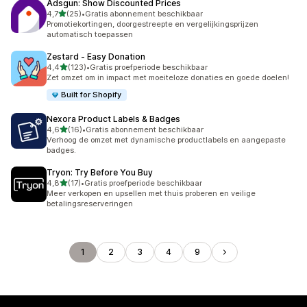
Adsgun: Show Discounted Prices
van 5 sterren
4,7
(25)
•
Gratis abonnement beschikbaar
25 recensies in totaal
Promotiekortingen, doorgestreepte en vergelijkingsprijzen
automatisch toepassen
Zestard ‑ Easy Donation
van 5 sterren
4,4
(123)
•
Gratis proefperiode beschikbaar
123 recensies in totaal
Zet omzet om in impact met moeiteloze donaties en goede doelen!
Built for Shopify
Nexora Product Labels & Badges
van 5 sterren
4,6
(16)
•
Gratis abonnement beschikbaar
16 recensies in totaal
Verhoog de omzet met dynamische productlabels en aangepaste
badges.
Tryon: Try Before You Buy
van 5 sterren
4,8
(17)
•
Gratis proefperiode beschikbaar
17 recensies in totaal
Meer verkopen en upsellen met thuis proberen en veilige
betalingsreserveringen
1
2
3
4
9