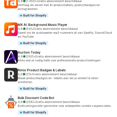
van 5 sterren
4,9
(1.302)
•
Gratis abonnement beschikbaar
1302 recensies in totaal
Verhoog de omzet met AI-productlabels, productbadges en
pictogrammen
Built for Shopify
MX AI: Background Music Player
van 5 sterren
4,8
(54)
•
Gratis abonnement beschikbaar
54 recensies in totaal
Speel via de audiospeler mp3-nummers af van Spotify, SoundCloud
en YouTube
Built for Shopify
Auction Today
van 5 sterren
4,9
(292)
•
Gratis abonnement beschikbaar
292 recensies in totaal
Alles wat je nodig hebt voor professionele productveilingen
Rimix Product Badges & Labels
van 5 sterren
5,0
(21)
•
Gratis abonnement beschikbaar
21 recensies in totaal
Maak productbadges en -labels aan om je winkel te laten
schitteren
Built for Shopify
Bulk Discount Code Bot
van 5 sterren
4,9
(258)
•
Gratis abonnement beschikbaar
258 recensies in totaal
Bulkcortingscode-generator voor onbeperkte unieke couponcodes
Built for Shopify