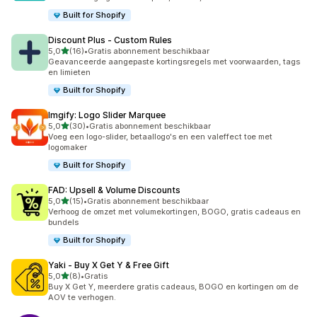
Built for Shopify
Discount Plus ‑ Custom Rules
van 5 sterren
5,0
(16)
•
Gratis abonnement beschikbaar
16 recensies in totaal
Geavanceerde aangepaste kortingsregels met voorwaarden, tags
en limieten
Built for Shopify
Imgify: Logo Slider Marquee
van 5 sterren
5,0
(30)
•
Gratis abonnement beschikbaar
30 recensies in totaal
Voeg een logo-slider, betaallogo's en een valeffect toe met
logomaker
Built for Shopify
FAD: Upsell & Volume Discounts
van 5 sterren
5,0
(15)
•
Gratis abonnement beschikbaar
15 recensies in totaal
Verhoog de omzet met volumekortingen, BOGO, gratis cadeaus en
bundels
Built for Shopify
Yaki ‑ Buy X Get Y & Free Gift
van 5 sterren
5,0
(8)
•
Gratis
8 recensies in totaal
Buy X Get Y, meerdere gratis cadeaus, BOGO en kortingen om de
AOV te verhogen.