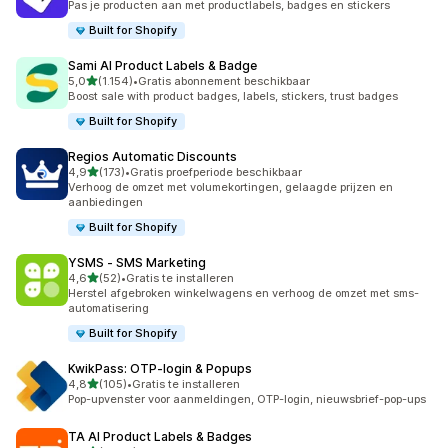
Pas je producten aan met productlabels, badges en stickers
Built for Shopify
Sami AI Product Labels & Badge
van 5 sterren
5,0
(1.154)
•
Gratis abonnement beschikbaar
1154 recensies in totaal
Boost sale with product badges, labels, stickers, trust badges
Built for Shopify
Regios Automatic Discounts
van 5 sterren
4,9
(173)
•
Gratis proefperiode beschikbaar
173 recensies in totaal
Verhoog de omzet met volumekortingen, gelaagde prijzen en
aanbiedingen
Built for Shopify
YSMS ‑ SMS Marketing
van 5 sterren
4,6
(52)
•
Gratis te installeren
52 recensies in totaal
Herstel afgebroken winkelwagens en verhoog de omzet met sms-
automatisering
Built for Shopify
KwikPass: OTP‑login & Popups
van 5 sterren
4,8
(105)
•
Gratis te installeren
105 recensies in totaal
Pop-upvenster voor aanmeldingen, OTP-login, nieuwsbrief-pop-ups
TA AI Product Labels & Badges