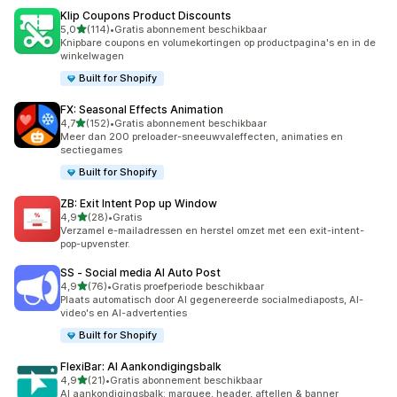
Klip Coupons Product Discounts
van 5 sterren
5,0
(114)
•
Gratis abonnement beschikbaar
114 recensies in totaal
Knipbare coupons en volumekortingen op productpagina's en in de
winkelwagen
Built for Shopify
FX: Seasonal Effects Animation
van 5 sterren
4,7
(152)
•
Gratis abonnement beschikbaar
152 recensies in totaal
Meer dan 200 preloader-sneeuwvaleffecten, animaties en
sectiegames
Built for Shopify
ZB: Exit Intent Pop up Window
van 5 sterren
4,9
(28)
•
Gratis
28 recensies in totaal
Verzamel e-mailadressen en herstel omzet met een exit-intent-
pop-upvenster.
SS ‑ Social media AI Auto Post
van 5 sterren
4,9
(76)
•
Gratis proefperiode beschikbaar
76 recensies in totaal
Plaats automatisch door AI gegenereerde socialmediaposts, AI-
video's en AI-advertenties
Built for Shopify
FlexiBar: AI Aankondigingsbalk
van 5 sterren
4,9
(21)
•
Gratis abonnement beschikbaar
21 recensies in totaal
AI aankondigingsbalk: marquee, header, aftellen & banner