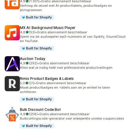
van 5 sterren
4,9
(1.301)
•
Gratis abonnement beschikbaar
1301 recensies in totaal
Verhoog de omzet met AI-productlabels, productbadges en
pictogrammen
Built for Shopify
MX AI: Background Music Player
van 5 sterren
4,8
(53)
•
Gratis abonnement beschikbaar
53 recensies in totaal
Speel via de audiospeler mp3-nummers af van Spotify, SoundCloud
en YouTube
Built for Shopify
Auction Today
van 5 sterren
4,9
(292)
•
Gratis abonnement beschikbaar
292 recensies in totaal
Alles wat je nodig hebt voor professionele productveilingen
Rimix Product Badges & Labels
van 5 sterren
5,0
(21)
•
Gratis abonnement beschikbaar
21 recensies in totaal
Maak productbadges en -labels aan om je winkel te laten
schitteren
Built for Shopify
Bulk Discount Code Bot
van 5 sterren
4,9
(258)
•
Gratis abonnement beschikbaar
258 recensies in totaal
Bulkcortingscode-generator voor onbeperkte unieke couponcodes
Built for Shopify