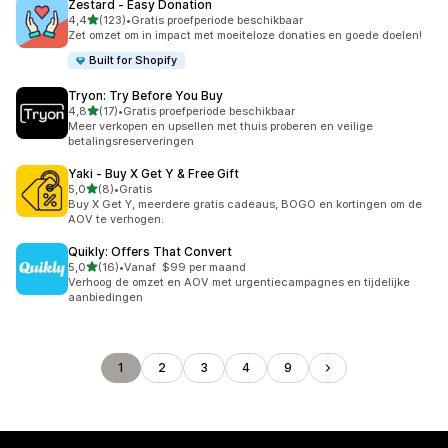
Zestard ‑ Easy Donation
van 5 sterren
4,4
(123)
•
Gratis proefperiode beschikbaar
123 recensies in totaal
Zet omzet om in impact met moeiteloze donaties en goede doelen!
Built for Shopify
Tryon: Try Before You Buy
van 5 sterren
4,8
(17)
•
Gratis proefperiode beschikbaar
17 recensies in totaal
Meer verkopen en upsellen met thuis proberen en veilige
betalingsreserveringen
Yaki ‑ Buy X Get Y & Free Gift
van 5 sterren
5,0
(8)
•
Gratis
8 recensies in totaal
Buy X Get Y, meerdere gratis cadeaus, BOGO en kortingen om de
AOV te verhogen.
Quikly: Offers That Convert
van 5 sterren
5,0
(16)
•
Vanaf $99 per maand
16 recensies in totaal
Verhoog de omzet en AOV met urgentiecampagnes en tijdelijke
aanbiedingen
1
2
3
4
9