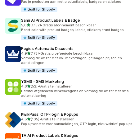
Pas je producten aan met productlabels, badges en stickers
Built for Shopify
Sami AI Product Labels & Badge
van 5 sterren
5,0
(1.152)
•
Gratis abonnement beschikbaar
1152 recensies in totaal
Boost sale with product badges, labels, stickers, trust badges
Built for Shopify
Regios Automatic Discounts
van 5 sterren
4,9
(173)
•
Gratis proefperiode beschikbaar
173 recensies in totaal
Verhoog de omzet met volumekortingen, gelaagde prijzen en
aanbiedingen
Built for Shopify
YSMS ‑ SMS Marketing
van 5 sterren
4,6
(52)
•
Gratis te installeren
52 recensies in totaal
Herstel afgebroken winkelwagens en verhoog de omzet met sms-
automatisering
Built for Shopify
KwikPass: OTP‑login & Popups
van 5 sterren
4,8
(105)
•
Gratis te installeren
105 recensies in totaal
Pop-upvenster voor aanmeldingen, OTP-login, nieuwsbrief-pop-ups
TA AI Product Labels & Badges