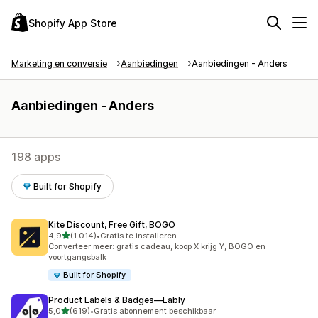
Shopify App Store
Marketing en conversie
Aanbiedingen
Aanbiedingen - Anders
Aanbiedingen - Anders
198 apps
Built for Shopify
Kite Discount, Free Gift, BOGO
van 5 sterren
4,9
(1.014)
•
Gratis te installeren
1014 recensies in totaal
Converteer meer: gratis cadeau, koop X krijg Y, BOGO en
voortgangsbalk
Built for Shopify
Product Labels & Badges—Lably
van 5 sterren
5,0
(619)
•
Gratis abonnement beschikbaar
619 recensies in totaal