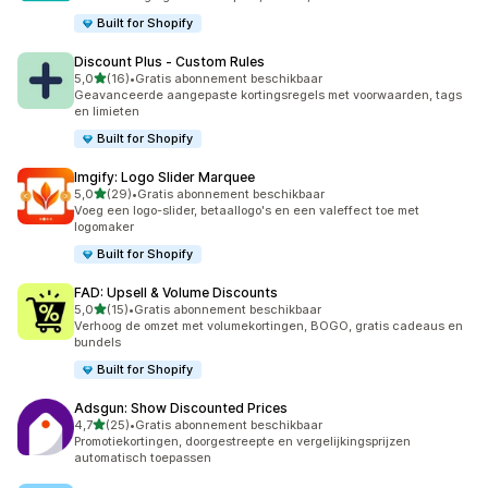
Built for Shopify
Discount Plus ‑ Custom Rules
van 5 sterren
5,0
(16)
•
Gratis abonnement beschikbaar
16 recensies in totaal
Geavanceerde aangepaste kortingsregels met voorwaarden, tags
en limieten
Built for Shopify
Imgify: Logo Slider Marquee
van 5 sterren
5,0
(29)
•
Gratis abonnement beschikbaar
29 recensies in totaal
Voeg een logo-slider, betaallogo's en een valeffect toe met
logomaker
Built for Shopify
FAD: Upsell & Volume Discounts
van 5 sterren
5,0
(15)
•
Gratis abonnement beschikbaar
15 recensies in totaal
Verhoog de omzet met volumekortingen, BOGO, gratis cadeaus en
bundels
Built for Shopify
Adsgun: Show Discounted Prices
van 5 sterren
4,7
(25)
•
Gratis abonnement beschikbaar
25 recensies in totaal
Promotiekortingen, doorgestreepte en vergelijkingsprijzen
automatisch toepassen