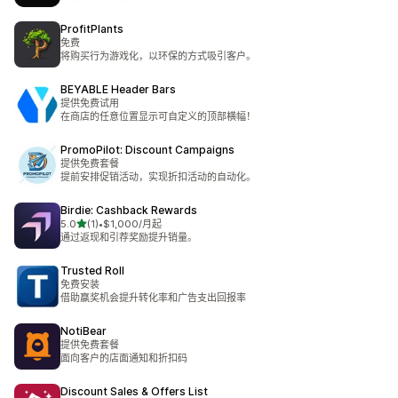
ProfitPlants
免费
将购买行为游戏化，以环保的方式吸引客户。
BEYABLE Header Bars
提供免费试用
在商店的任意位置显示可自定义的顶部横幅！
PromoPilot: Discount Campaigns
提供免费套餐
提前安排促销活动，实现折扣活动的自动化。
Birdie: Cashback Rewards
星（满分 5 星）
5.0
(1)
•
$1,000/月起
总共 1 条评论
通过返现和引荐奖励提升销量。
Trusted Roll
免费安装
借助赢奖机会提升转化率和广告支出回报率
NotiBear
提供免费套餐
面向客户的店面通知和折扣码
Discount Sales & Offers List