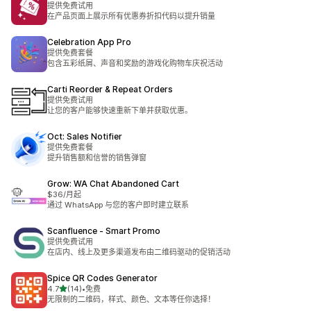
提供免费试用
在产品页面上展示所有优惠券折扣代码以提升销量
Celebration App Pro
提供免费套餐
包含五彩纸屑、声音和奖励的游戏化购物车庆祝活动
Carti Reorder & Repeat Orders
提供免费试用
让您的客户能够快速重新下单并获取优惠。
Oct: Sales Notifier
提供免费套餐
提升销售额和信誉的销售弹窗
Grow: WA Chat Abandoned Cart
$36/月起
通过 WhatsApp 与您的客户即时建立联系
Scanfluence ‑ Smart Promo
提供免费试用
在店内、线上及更多渠道发布由二维码驱动的促销活动
Spice QR Codes Generator
星（满分 5 星）
4.7
(14)
•
免费
总共 14 条评论
无限制的二维码，样式、颜色、文本等任你选择！