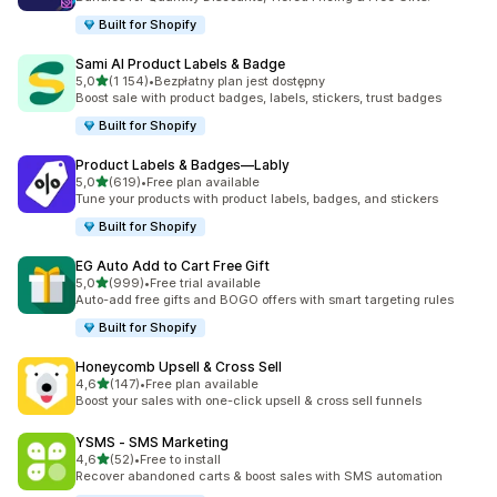
Built for Shopify
Sami AI Product Labels & Badge
na 5 gwiazdek
5,0
(1 154)
•
Bezpłatny plan jest dostępny
Łączna liczba recenzji: 1154
Boost sale with product badges, labels, stickers, trust badges
Built for Shopify
Product Labels & Badges—Lably
na 5 gwiazdek
5,0
(619)
•
Free plan available
Łączna liczba recenzji: 619
Tune your products with product labels, badges, and stickers
Built for Shopify
EG Auto Add to Cart Free Gift
na 5 gwiazdek
5,0
(999)
•
Free trial available
Łączna liczba recenzji: 999
Auto-add free gifts and BOGO offers with smart targeting rules
Built for Shopify
Honeycomb Upsell & Cross Sell
na 5 gwiazdek
4,6
(147)
•
Free plan available
Łączna liczba recenzji: 147
Boost your sales with one-click upsell & cross sell funnels
YSMS ‑ SMS Marketing
na 5 gwiazdek
4,6
(52)
•
Free to install
Łączna liczba recenzji: 52
Recover abandoned carts & boost sales with SMS automation