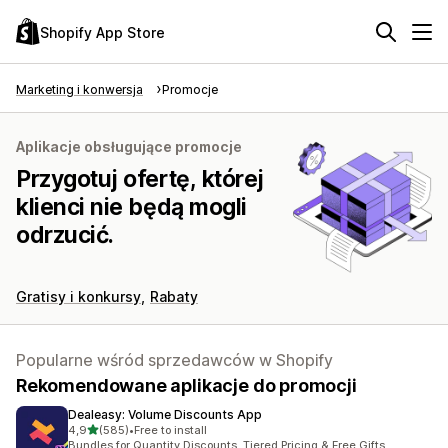
Shopify App Store
Marketing i konwersja
Promocje
Aplikacje obsługujące promocje
Przygotuj ofertę, której
klienci nie będą mogli
odrzucić.
Gratisy i konkursy
Rabaty
Popularne wśród sprzedawców w Shopify
Rekomendowane aplikacje do promocji
Dealeasy: Volume Discounts App
na 5 gwiazdek
4,9
(585)
•
Free to install
Łączna liczba recenzji: 585
Bundles for Quantity Discounts, Tiered Pricing & Free Gifts.