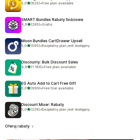
na 5 gwiazdek
5,0
(825)
•
Free plan available
Łączna liczba recenzji: 825
SMART Bundles Rabaty Ilościowe
na 5 gwiazdek
4,9
(265)
•
Gratis
Łączna liczba recenzji: 265
Moon Bundles CartDrawer Upsell
na 5 gwiazdek
5,0
(595)
•
Bezpłatny plan jest dostępny
Łączna liczba recenzji: 595
Discounty: Bulk Discount Sales
na 5 gwiazdek
4,9
(1 186)
•
Free plan available
Łączna liczba recenzji: 1186
EG Auto Add to Cart Free Gift
na 5 gwiazdek
5,0
(999)
•
Free trial available
Łączna liczba recenzji: 999
Discount Mixer: Rabaty
na 5 gwiazdek
5,0
(228)
•
Bezpłatny plan jest dostępny
Łączna liczba recenzji: 228
Oferuj rabaty