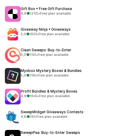
Gift Box • Free Gift Purchase
na 5 gwiazdek
4,9
(210)
•
Free plan available
Łączna liczba recenzji: 210
Giveaway Ninja • Giveaways
na 5 gwiazdek
5,0
(80)
•
Free plan available
Łączna liczba recenzji: 80
Clean Sweeps: Buy‑to‑Enter
na 5 gwiazdek
5,0
(19)
•
Free plan available
Łączna liczba recenzji: 19
Mysbox Mystery Boxes & Bundles
na 5 gwiazdek
5,0
(19)
•
Free plan available
Łączna liczba recenzji: 19
Profit Bundles & Mystery Boxes
na 5 gwiazdek
4,9
(64)
•
Free plan available
Łączna liczba recenzji: 64
SweepWidget Giveaways Contests
na 5 gwiazdek
4,8
(9)
•
Free plan available
Łączna liczba recenzji: 9
SweepPea: Buy‑to‑Enter Sweeps