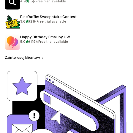
na 5 gwiazdek
4,9
(8)
•
Free plan available
Łączna liczba recenzji: 8
PineRaffle: Sweepstake Contest
na 5 gwiazdek
3,6
(21)
•
Free trial available
Łączna liczba recenzji: 21
Happy Birthday Email by UW
na 5 gwiazdek
5,0
(119)
•
Free trial available
Łączna liczba recenzji: 119
Zainteresuj klientów