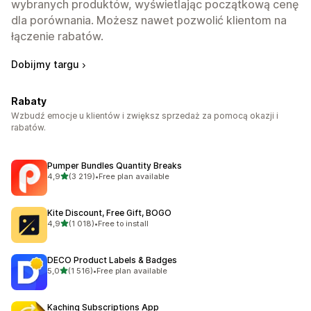
wybranych produktów, wyświetlając początkową cenę
dla porównania. Możesz nawet pozwolić klientom na
łączenie rabatów.
Dobijmy targu
Rabaty
Wzbudź emocje u klientów i zwiększ sprzedaż za pomocą okazji i
rabatów.
Pumper Bundles Quantity Breaks
na 5 gwiazdek
4,9
(3 219)
•
Free plan available
Łączna liczba recenzji: 3219
Kite Discount, Free Gift, BOGO
na 5 gwiazdek
4,9
(1 018)
•
Free to install
Łączna liczba recenzji: 1018
DECO Product Labels & Badges
na 5 gwiazdek
5,0
(1 516)
•
Free plan available
Łączna liczba recenzji: 1516
Kaching Subscriptions App