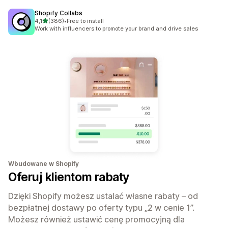
Shopify Collabs
na 5 gwiazdek
4,1
(386)
•
Free to install
Łączna liczba recenzji: 386
Work with influencers to promote your brand and drive sales
Wbudowane w Shopify
Oferuj klientom rabaty
Dzięki Shopify możesz ustalać własne rabaty – od
bezpłatnej dostawy po oferty typu „2 w cenie 1”.
Możesz również ustawić cenę promocyjną dla