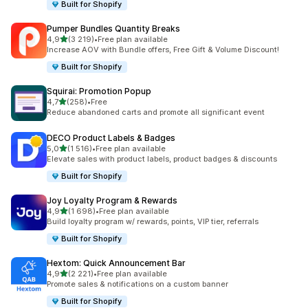
Built for Shopify
Pumper Bundles Quantity Breaks
na 5 gwiazdek
4,9
(3 219)
•
Free plan available
Łączna liczba recenzji: 3219
Increase AOV with Bundle offers, Free Gift & Volume Discount!
Built for Shopify
Squirai: Promotion Popup
na 5 gwiazdek
4,7
(258)
•
Free
Łączna liczba recenzji: 258
Reduce abandoned carts and promote all significant event
DECO Product Labels & Badges
na 5 gwiazdek
5,0
(1 516)
•
Free plan available
Łączna liczba recenzji: 1516
Elevate sales with product labels, product badges & discounts
Built for Shopify
Joy Loyalty Program & Rewards
na 5 gwiazdek
4,9
(1 698)
•
Free plan available
Łączna liczba recenzji: 1698
Build loyalty program w/ rewards, points, VIP tier, referrals
Built for Shopify
Hextom: Quick Announcement Bar
na 5 gwiazdek
4,9
(2 221)
•
Free plan available
Łączna liczba recenzji: 2221
Promote sales & notifications on a custom banner
Built for Shopify