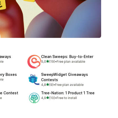
eaways
Clean Sweeps: Buy‑to‑Enter
de 5 estrelas
ble
5,0
(19)
•
Free plan available
19 total de avaliações
ery Boxes
SweepWidget Giveaways
ble
Contests
de 5 estrelas
4,8
(9)
•
Free plan available
9 total de avaliações
ke Contest
Tree‑Nation: 1 Product 1 Tree
de 5 estrelas
le
4,9
(10)
•
Free to install
10 total de avaliações