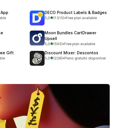
 App
DECO Product Labels & Badges
de 5 estrelas
able
5,0
(1.515)
•
Free plan available
1515 total de avaliações
me
Moon Bundles CartDrawer
Upsell
de 5 estrelas
5,0
(595)
•
Free plan available
595 total de avaliações
ee Gift
Discount Mixer: Descontos
de 5 estrelas
able
5,0
(228)
•
Plano gratuito disponível
228 total de avaliações