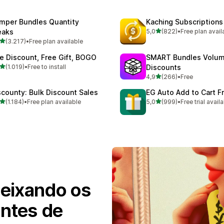
mper Bundles Quantity
Kaching Subscriptions
de 5 estrelas
eaks
5,0
(822)
•
Free plan avail
822 total de avaliações
de 5 estrelas
(3.217)
•
Free plan available
7 total de avaliações
te Discount, Free Gift, BOGO
SMART Bundles Volu
de 5 estrelas
(1.019)
•
Free to install
Discounts
9 total de avaliações
de 5 estrelas
4,9
(266)
•
Free
266 total de avaliações
scounty: Bulk Discount Sales
EG Auto Add to Cart Fr
de 5 estrelas
de 5 estrelas
(1.184)
•
Free plan available
5,0
(999)
•
Free trial avail
4 total de avaliações
999 total de avaliações
eixando os
antes de