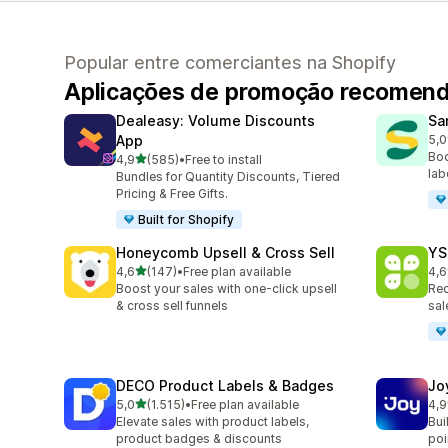
Popular entre comerciantes na Shopify
Aplicações de promoção recomen
Dealeasy: Volume Discounts
Sa
App
5,0
115
Boo
de 5 estrelas
4,9
(585)
•
Free to install
585 total de avaliações
lab
Bundles for Quantity Discounts, Tiered
Pricing & Free Gifts.
Built for Shopify
Honeycomb Upsell & Cross Sell
YS
de 5 estrelas
4,6
(147)
•
Free plan available
4,6
147 total de avaliações
52 
Boost your sales with one-click upsell
Rec
& cross sell funnels
sal
DECO Product Labels & Badges
Jo
de 5 estrelas
5,0
(1.515)
•
Free plan available
4,9
1515 total de avaliações
169
Elevate sales with product labels,
Bui
product badges & discounts
poin