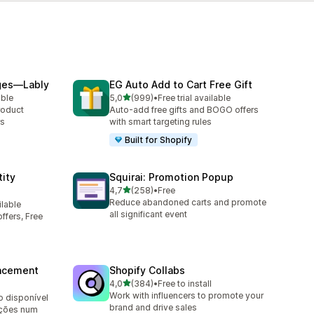
ges—Lably
EG Auto Add to Cart Free Gift
de 5 estrelas
able
5,0
(999)
•
Free trial available
999 total de avaliações
roduct
Auto-add free gifts and BOGO offers
rs
with smart targeting rules
Built for Shopify
ity
Squirai: Promotion Popup
de 5 estrelas
4,7
(258)
•
Free
258 total de avaliações
Reduce abandoned carts and promote
ilable
all significant event
ffers, Free
ncement
Shopify Collabs
de 5 estrelas
4,0
(384)
•
Free to install
384 total de avaliações
Work with influencers to promote your
o disponível
brand and drive sales
ações num