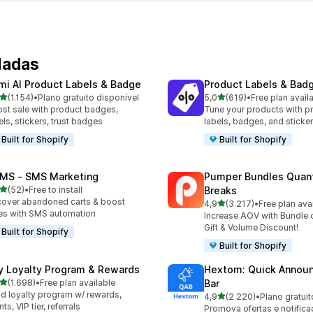
dadas
mi AI Product Labels & Badge
Product Labels & Bad
de 5 estrelas
de 5 estrelas
(1.154)
•
Plano gratuito disponível
5,0
(619)
•
Free plan avail
4 total de avaliações
619 total de avaliações
st sale with product badges,
Tune your products with p
els, stickers, trust badges
labels, badges, and sticke
Built for Shopify
Built for Shopify
MS ‑ SMS Marketing
Pumper Bundles Quant
de 5 estrelas
(52)
•
Free to install
Breaks
total de avaliações
over abandoned carts & boost
de 5 estrelas
4,9
(3.217)
•
Free plan ava
3217 total de avaliações
es with SMS automation
Increase AOV with Bundle o
Gift & Volume Discount!
Built for Shopify
Built for Shopify
y Loyalty Program & Rewards
Hextom: Quick Annou
de 5 estrelas
(1.698)
•
Free plan available
Bar
8 total de avaliações
ld loyalty program w/ rewards,
de 5 estrelas
4,9
(2.220)
•
Plano gratuit
2220 total de avaliações
ts, VIP tier, referrals
Promova ofertas e notific