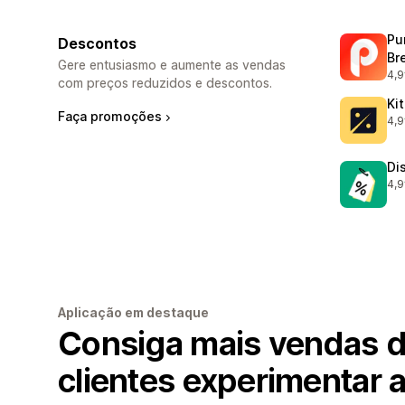
Pu
Descontos
Br
Gere entusiasmo e aumente as vendas
4,9
321
com preços reduzidos e descontos.
Ki
Faça promoções
4,9
101
Di
4,9
118
Aplicação em destaque
Consiga mais vendas d
clientes experimentar 