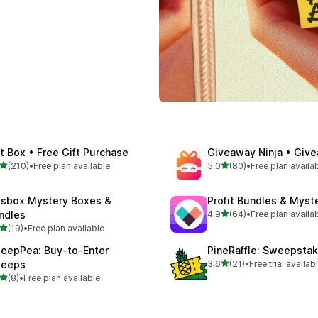
ft Box • Free Gift Purchase
Giveaway Ninja • Giv
de 5 estrelas
de 5 estrelas
(210)
•
Free plan available
5,0
(80)
•
Free plan availa
 total de avaliações
80 total de avaliações
sbox Mystery Boxes &
Profit Bundles & Myst
de 5 estrelas
ndles
4,9
(64)
•
Free plan availa
64 total de avaliações
de 5 estrelas
(19)
•
Free plan available
total de avaliações
eepPea: Buy‑to‑Enter
PineRaffle: Sweepsta
de 5 estrelas
eeps
3,6
(21)
•
Free trial availab
21 total de avaliações
de 5 estrelas
(8)
•
Free plan available
otal de avaliações