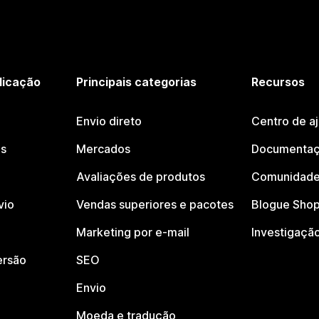
licação
Principais categorias
Recursos
Envio direto
Centro de a
os
Mercados
Documentaç
Avaliações de produtos
Comunidade
vio
Vendas superiores e pacotes
Blogue Shop
Marketing por e-mail
Investigaçã
ersão
SEO
Envio
Moeda e tradução