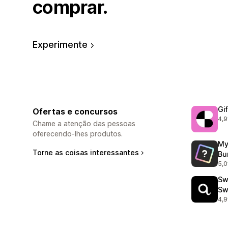
comprar.
Experimente
Gi
Ofertas e concursos
4,9
210
Chame a atenção das pessoas
oferecendo-lhes produtos.
My
Torne as coisas interessantes
Bu
5,0
19 
Sw
Sw
4,9
8 t