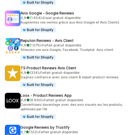
Built for Shopify
Avis Google ‑ Google Reviews
étoile(s) sur 5
4,9
(1 404)
•
Essai gratuit disponible
1404 avis au total
Augmentez vos ventes grâce aux Avis Google et Avis Clients
Built for Shopify
Reputon Reviews ‑ Avis Client
étoile(s) sur 5
4,9
(1 075)
•
Forfait gratuit disponible
1075 avis au total
Stimulez vos avis Google, Facebook, Trustpilot. Avis client.
Built for Shopify
TS Product Reviews Avis Client
étoile(s) sur 5
4,9
(334)
•
Forfait gratuit disponible
334 avis au total
Gagnez confiance avec avis client & import product reviews
Built for Shopify
Loox ‑ Product Reviews App
étoile(s) sur 5
4,9
(8 890)
•
Forfait gratuit disponible
8890 avis au total
Convertissez davantage avec des avis visuels sur les produits,
optimisés par l’IA
Built for Shopify
Google Reviews by Trustify
étoile(s) sur 5
4,7
(122)
•
Forfait gratuit disponible
122 avis au total