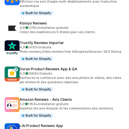
Affichez vos avis Google multi-établissements avec traduction
automatique
Built for Shopify
Klaviyo Reviews
étoile(s) sur 5
4,8
(216)
•
Installation gratuite
216 avis au total
Créez des expériences 5 étoiles pour vos clients.
Trustify Reviews Importer
étoile(s) sur 5
4,9
(410)
•
Gratuite
410 avis au total
Photo reviews,Video reviews from AliExpress/Amazon, SEO Rating
Built for Shopify
Doran Product Reviews App & QA
étoile(s) sur 5
4,9
(689)
•
Gratuite
689 avis au total
Renforcez la confiance avec des avis photos et vidéos, des notes
par étoiles et des questions-réponses.
Built for Shopify
Amazon Reviews ‑ Avis Clients
étoile(s) sur 5
5,0
(184)
•
Installation gratuite
184 avis au total
Importez les avis Amazon et les commentaires des vendeurs.
Built for Shopify
LAI Product Reviews App