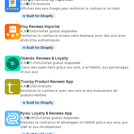
étoile(s) sur 5
5,0
(31)
•
Gratuite
31 avis au total
Affichez des avis Google pour renforcer la confiance, la crédi
Built for Shopify
Etsy Reviews Importer
étoile(s) sur 5
4,9
(99)
•
Forfait gratuit disponible
99 avis au total
Renforcez la confiance envers votre boutique avec des avis avec
photo Etsy authentiques
Built for Shopify
Okendo: Reviews & Loyalty
étoile(s) sur 5
4,9
(1 314)
•
Forfait gratuit disponible
1314 avis au total
Créez des super-fans grâce aux avis, à la fidélité, aux parrainages
et aux quiz
Trustyy Product Reviews App
étoile(s) sur 5
4,8
(29)
•
Gratuite
29 avis au total
Renforcez la confiance avec des avis et des évaluations de
produits vérifiés
Built for Shopify
Ryviu: Loyalty & Reviews App
étoile(s) sur 5
4,9
(483)
•
Forfait gratuit disponible
483 avis au total
Bâtissez la confiance et développez la fidélité grâce aux avis, aux
Q&R et aux récompenses