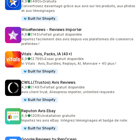
étoile(s) sur 5
4,9
(490)
•
Gratuite
490 avis au total
Convertissez davantage grâce aux avis sur les produits, aux photos
et aux témoignages
Built for Shopify
WiseReviews ‑ Reviews Importer
étoile(s) sur 5
4,8
(143)
•
Forfait gratuit disponible
143 avis au total
Importez facilement des avis depuis vos plateformes d’e-commerce
préférées !
Vitals : Avis, Packs, IA (40+)
étoile(s) sur 5
4,9
(2 799)
•
Essai gratuit disponible
2799 avis au total
In Vitals : Avis, Bundles, Replays, AI, Monnaie + 40 plus !
Built for Shopify
CWILL(Trustoo) Avis Reviews
étoile(s) sur 5
4,9
(1 497)
•
Forfait gratuit disponible
1497 avis au total
avis client trust, Aliexpress importer, unlimited requests
Built for Shopify
Reputon Avis Ebay
étoile(s) sur 5
4,9
(209)
•
Installation gratuite
209 avis au total
Importez les avis eBay. Intégrez témoignages et badge de note.
Built for Shopify
Google Reviews by RepOcean