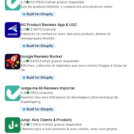
étoile(s) sur 5
5,0
(43 086)
•
Forfait gratuit disponible
43086 avis au total
Avis de produits illimités, y compris les avis photo et vidéo
Built for Shopify
AG Product Reviews App & UGC
étoile(s) sur 5
5,0
(2 987)
•
Gratuite
2987 avis au total
Instaurez la confiance avec des avis produits, photos et
témoignages illimités.
Built for Shopify
Google Reviews Rocket
étoile(s) sur 5
5,0
(540)
•
Forfait gratuit disponible
540 avis au total
Affichez, collectez et répondez aux avis clients Google à l’aide de
l’IA.
Built for Shopify
Judge.me Ali Reviews Importer
étoile(s) sur 5
4,9
(185)
•
Gratuite
185 avis au total
Importez des avis AliExpress et développez votre boutique de
dropshipping
Built for Shopify
Junip: Avis Clients & Produits
étoile(s) sur 5
4,8
(1 080)
•
Forfait gratuit disponible
1080 avis au total
Obtenez plus d'avis produits & avis clients, avec avis photos