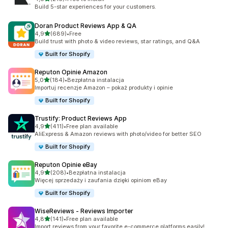
Łączna liczba recenzji: 216
Build 5-star experiences for your customers.
Doran Product Reviews App & QA
na 5 gwiazdek
4,9
(689)
•
Free
Łączna liczba recenzji: 689
Build trust with photo & video reviews, star ratings, and Q&A
Built for Shopify
Reputon Opinie Amazon
na 5 gwiazdek
5,0
(184)
•
Bezpłatna instalacja
Łączna liczba recenzji: 184
Importuj recenzje Amazon – pokaż produkty i opinie
Built for Shopify
Trustify: Product Reviews App
na 5 gwiazdek
4,9
(411)
•
Free plan available
Łączna liczba recenzji: 411
AliExpress & Amazon reviews with photo/video for better SEO
Built for Shopify
Reputon Opinie eBay
na 5 gwiazdek
4,9
(208)
•
Bezpłatna instalacja
Łączna liczba recenzji: 208
Więcej sprzedaży i zaufania dzięki opiniom eBay
Built for Shopify
WiseReviews ‑ Reviews Importer
na 5 gwiazdek
4,8
(141)
•
Free plan available
Łączna liczba recenzji: 141
Import reviews from your favorite e-commerce platforms easily!