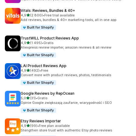
Vitals: Reviews, Bundles & 40+
na 5 gwiazdek
4,9
(2 800)
•
Free trial available
Łączna liczba recenzji: 2800
Add reviews, bundles & 40+ marketing tools, all in one app
Built for Shopify
TrustWILL Product Reviews App
na 5 gwiazdek
4,9
(1 495)
•
Gratis
Łączna liczba recenzji: 1495
Aliexpress review importer, amazon reviews & ali review
Built for Shopify
LAI Product Reviews App
na 5 gwiazdek
4,9
(492)
•
Free
Łączna liczba recenzji: 492
Convert more with product reviews, photos, testimonials
Built for Shopify
Google Reviews by RepOcean
na 5 gwiazdek
5,0
(31)
•
Gratis
Łączna liczba recenzji: 31
Opinie Google zwiększają zaufanie, wiarygodność i SEO
Built for Shopify
Etsy Reviews Importer
na 5 gwiazdek
4,9
(99)
•
Free plan available
Łączna liczba recenzji: 99
Stengthen store trust with authentic Etsy photo reviews