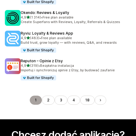
Built for Shopify
Okendo: Reviews & Loyalty
na 5 gwiazdek
4,9
(1 314)
•
Free plan available
Łączna liczba recenzji: 1314
Create Superfans with Reviews, Loyalty, Referrals & Quizzes
Ryviu: Loyalty & Reviews App
na 5 gwiazdek
4,9
(483)
•
Free plan available
Łączna liczba recenzji: 483
Build trust, grow loyalty — with reviews, Q&A, and rewards
Built for Shopify
Reputon – Opinie z Etsy
na 5 gwiazdek
4,9
(319)
•
Bezpłatna instalacja
Łączna liczba recenzji: 319
Importuj i synchronizuj opinie z Etsy, by budować zaufanie
Built for Shopify
1
2
3
4
18
Chcesz dodać aplikację?