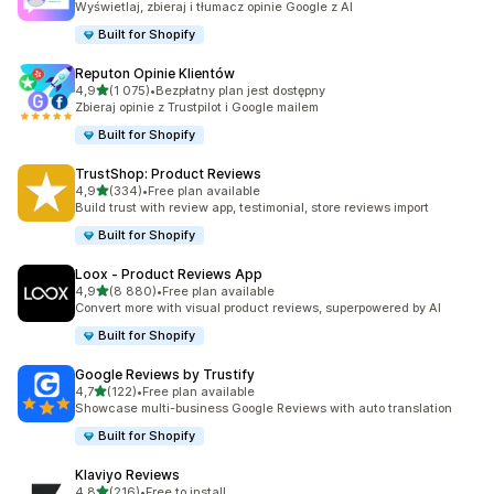
Wyświetlaj, zbieraj i tłumacz opinie Google z AI
Built for Shopify
Reputon Opinie Klientów
na 5 gwiazdek
4,9
(1 075)
•
Bezpłatny plan jest dostępny
Łączna liczba recenzji: 1075
Zbieraj opinie z Trustpilot i Google mailem
Built for Shopify
TrustShop: Product Reviews
na 5 gwiazdek
4,9
(334)
•
Free plan available
Łączna liczba recenzji: 334
Build trust with review app, testimonial, store reviews import
Built for Shopify
Loox ‑ Product Reviews App
na 5 gwiazdek
4,9
(8 880)
•
Free plan available
Łączna liczba recenzji: 8880
Convert more with visual product reviews, superpowered by AI
Built for Shopify
Google Reviews by Trustify
na 5 gwiazdek
4,7
(122)
•
Free plan available
Łączna liczba recenzji: 122
Showcase multi-business Google Reviews with auto translation
Built for Shopify
Klaviyo Reviews
na 5 gwiazdek
4,8
(216)
•
Free to install