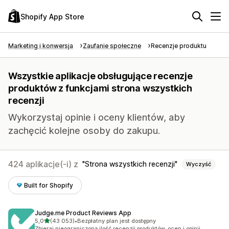
Shopify App Store
Marketing i konwersja
Zaufanie społeczne
Recenzje produktu
Wszystkie aplikacje obsługujące recenzje
produktów z funkcjami strona wszystkich
recenzji
Wykorzystaj opinie i oceny klientów, aby
zachęcić kolejne osoby do zakupu.
424 aplikacje(-i) z
Strona wszystkich recenzji
Wyczyść
Built for Shopify
Judge.me Product Reviews App
na 5 gwiazdek
5,0
(43 053)
•
Bezpłatny plan jest dostępny
Łączna liczba recenzji: 43053
Zbieraj nieograniczoną ilość recenzji produktów, ocen i opinii