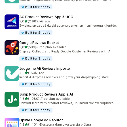
Built for Shopify
AG Product Reviews App & UGC
na 5 gwiazdek
5,0
(2 989)
•
Gratis
Łączna liczba recenzji: 2989
Zwiększ sprzedaż dzięki autentycznym opiniom i ocena klientów.
Built for Shopify
Google Reviews Rocket
na 5 gwiazdek
5,0
(539)
•
Free plan available
Łączna liczba recenzji: 539
Display, Collect, and Reply Google Customer Reviews with AI.
Built for Shopify
Judge.me Ali Reviews Importer
na 5 gwiazdek
4,9
(183)
•
Free
Łączna liczba recenzji: 183
Import AliExpress reviews and grow your dropshipping store
Built for Shopify
Junip Product Reviews App & AI
na 5 gwiazdek
4,8
(1 080)
•
Free plan available
Łączna liczba recenzji: 1080
Convert more with product reviews, unlimited review requests
Built for Shopify
Opinie Google od Reputon
na 5 gwiazdek
4,9
(1 401)
•
Dostępna darmowa wersja próbna
Łączna liczba recenzji: 1401