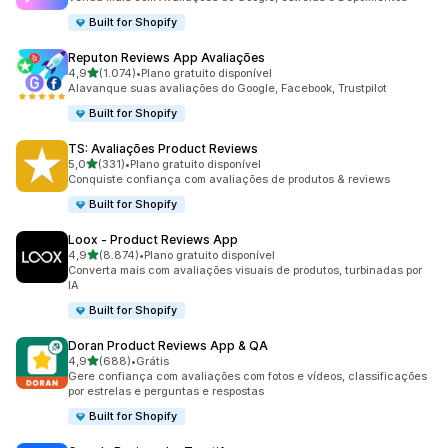
Built for Shopify
Reputon Reviews App Avaliações
de 5 estrelas
4,9
(1.074)
•
Plano gratuito disponível
1074 avaliações ao todo
Alavanque suas avaliações do Google, Facebook, Trustpilot
Built for Shopify
TS: Avaliações Product Reviews
de 5 estrelas
5,0
(331)
•
Plano gratuito disponível
331 avaliações ao todo
Conquiste confiança com avaliações de produtos & reviews
Built for Shopify
Loox ‑ Product Reviews App
de 5 estrelas
4,9
(8.874)
•
Plano gratuito disponível
8874 avaliações ao todo
Converta mais com avaliações visuais de produtos, turbinadas por
IA
Built for Shopify
Doran Product Reviews App & QA
de 5 estrelas
4,9
(688)
•
Grátis
688 avaliações ao todo
Gere confiança com avaliações com fotos e vídeos, classificações
por estrelas e perguntas e respostas
Built for Shopify