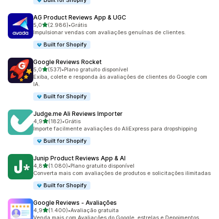
Built for Shopify
AG Product Reviews App & UGC
de 5 estrelas
5,0
(2.986)
•
Grátis
2986 avaliações ao todo
Impulsionar vendas com avaliações genuínas de clientes.
Built for Shopify
Google Reviews Rocket
de 5 estrelas
5,0
(537)
•
Plano gratuito disponível
537 avaliações ao todo
Exiba, colete e responda às avaliações de clientes do Google com
IA.
Built for Shopify
Judge.me Ali Reviews Importer
de 5 estrelas
4,9
(182)
•
Grátis
182 avaliações ao todo
Importe facilmente avaliações do AliExpress para dropshipping
Built for Shopify
Junip Product Reviews App & AI
de 5 estrelas
4,8
(1.080)
•
Plano gratuito disponível
1080 avaliações ao todo
Converta mais com avaliações de produtos e solicitações ilimitadas
Built for Shopify
Google Reviews ‑ Avaliações
de 5 estrelas
4,9
(1.400)
•
Avaliação gratuita
1400 avaliações ao todo
Venda mais com Avaliações do Google, estrelas e Depoimentos