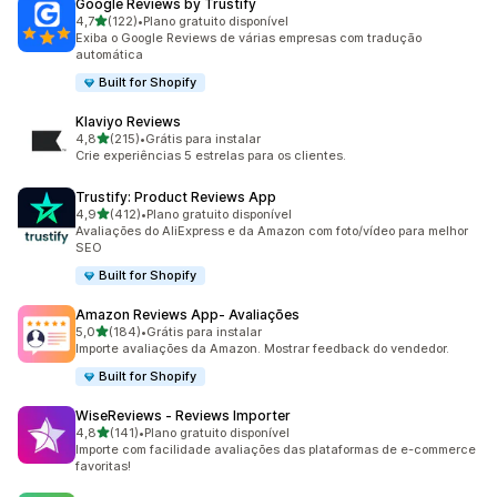
Google Reviews by Trustify
de 5 estrelas
4,7
(122)
•
Plano gratuito disponível
122 avaliações ao todo
Exiba o Google Reviews de várias empresas com tradução
automática
Built for Shopify
Klaviyo Reviews
de 5 estrelas
4,8
(215)
•
Grátis para instalar
215 avaliações ao todo
Crie experiências 5 estrelas para os clientes.
Trustify: Product Reviews App
de 5 estrelas
4,9
(412)
•
Plano gratuito disponível
412 avaliações ao todo
Avaliações do AliExpress e da Amazon com foto/vídeo para melhor
SEO
Built for Shopify
Amazon Reviews App‑ Avaliações
de 5 estrelas
5,0
(184)
•
Grátis para instalar
184 avaliações ao todo
Importe avaliações da Amazon. Mostrar feedback do vendedor.
Built for Shopify
WiseReviews ‑ Reviews Importer
de 5 estrelas
4,8
(141)
•
Plano gratuito disponível
141 avaliações ao todo
Importe com facilidade avaliações das plataformas de e-commerce
favoritas!