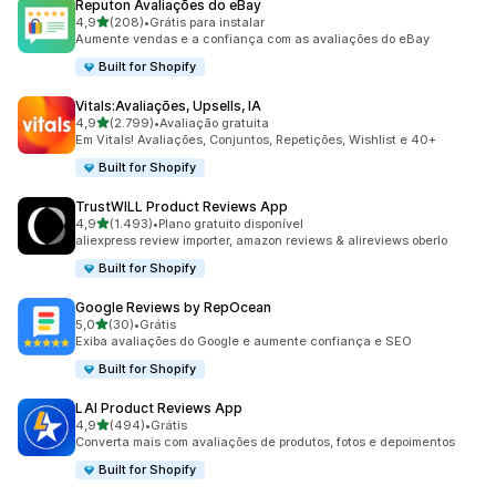
Reputon Avaliações do eBay
de 5 estrelas
4,9
(208)
•
Grátis para instalar
208 avaliações ao todo
Aumente vendas e a confiança com as avaliações do eBay
Built for Shopify
Vitals:Avaliações, Upsells, IA
de 5 estrelas
4,9
(2.799)
•
Avaliação gratuita
2799 avaliações ao todo
Em Vitals! Avaliações, Conjuntos, Repetições, Wishlist e 40+
Built for Shopify
TrustWILL Product Reviews App
de 5 estrelas
4,9
(1.493)
•
Plano gratuito disponível
1493 avaliações ao todo
aliexpress review importer, amazon reviews & alireviews oberlo
Built for Shopify
Google Reviews by RepOcean
de 5 estrelas
5,0
(30)
•
Grátis
30 avaliações ao todo
Exiba avaliações do Google e aumente confiança e SEO
Built for Shopify
LAI Product Reviews App
de 5 estrelas
4,9
(494)
•
Grátis
494 avaliações ao todo
Converta mais com avaliações de produtos, fotos e depoimentos
Built for Shopify