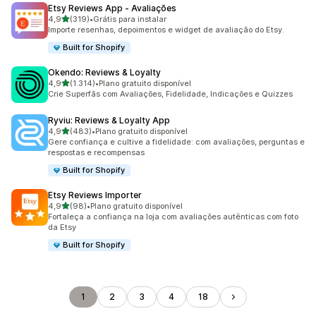
Etsy Reviews App ‑ Avaliações
de 5 estrelas
4,9
(319)
•
Grátis para instalar
319 avaliações ao todo
Importe resenhas, depoimentos e widget de avaliação do Etsy.
Built for Shopify
Okendo: Reviews & Loyalty
de 5 estrelas
4,9
(1.314)
•
Plano gratuito disponível
1314 avaliações ao todo
Crie Superfãs com Avaliações, Fidelidade, Indicações e Quizzes
Ryviu: Reviews & Loyalty App
de 5 estrelas
4,9
(483)
•
Plano gratuito disponível
483 avaliações ao todo
Gere confiança e cultive a fidelidade: com avaliações, perguntas e
respostas e recompensas
Built for Shopify
Etsy Reviews Importer
de 5 estrelas
4,9
(98)
•
Plano gratuito disponível
98 avaliações ao todo
Fortaleça a confiança na loja com avaliações autênticas com foto
da Etsy
Built for Shopify
1
2
3
4
18