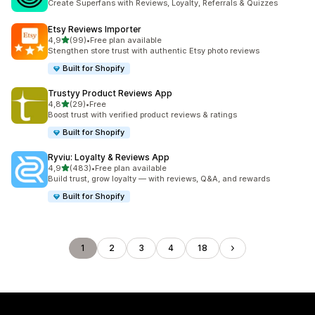
Create Superfans with Reviews, Loyalty, Referrals & Quizzes
Etsy Reviews Importer
de 5 estrelas
4,9
(99)
•
Free plan available
99 total de avaliações
Stengthen store trust with authentic Etsy photo reviews
Built for Shopify
Trustyy Product Reviews App
de 5 estrelas
4,8
(29)
•
Free
29 total de avaliações
Boost trust with verified product reviews & ratings
Built for Shopify
Ryviu: Loyalty & Reviews App
de 5 estrelas
4,9
(483)
•
Free plan available
483 total de avaliações
Build trust, grow loyalty — with reviews, Q&A, and rewards
Built for Shopify
1
2
3
4
18