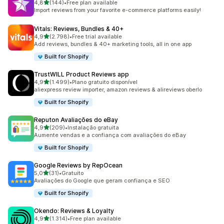
de 5 estrelas
4,8
(144)
•
Free plan available
144 total de avaliações
Import reviews from your favorite e-commerce platforms easily!
Vitals: Reviews, Bundles & 40+
de 5 estrelas
4,9
(2.798)
•
Free trial available
2798 total de avaliações
Add reviews, bundles & 40+ marketing tools, all in one app
Built for Shopify
TrustWILL Product Reviews app
de 5 estrelas
4,9
(1.499)
•
Plano gratuito disponível
1499 total de avaliações
aliexpress review importer, amazon reviews & alireviews oberlo
Built for Shopify
Reputon Avaliações do eBay
de 5 estrelas
4,9
(209)
•
Instalação gratuita
209 total de avaliações
Aumente vendas e a confiança com avaliações do eBay
Built for Shopify
Google Reviews by RepOcean
de 5 estrelas
5,0
(31)
•
Gratuito
31 total de avaliações
Avaliações do Google que geram confiança e SEO
Built for Shopify
Okendo: Reviews & Loyalty
de 5 estrelas
4,9
(1.314)
•
Free plan available
1314 total de avaliações