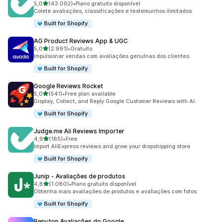
de 5 estrelas
5,0
(43.092)
•
Plano gratuito disponível
43092 total de avaliações
Colete avaliações, classificações e testemunhos ilimitados
Built for Shopify
AG Product Reviews App & UGC
de 5 estrelas
5,0
(2.991)
•
Gratuito
2991 total de avaliações
Impulsionar vendas com avaliações genuínas dos clientes.
Built for Shopify
Google Reviews Rocket
de 5 estrelas
5,0
(541)
•
Free plan available
541 total de avaliações
Display, Collect, and Reply Google Customer Reviews with AI.
Built for Shopify
Judge.me Ali Reviews Importer
de 5 estrelas
4,9
(185)
•
Free
185 total de avaliações
Import AliExpress reviews and grow your dropshipping store
Built for Shopify
Junip ‑ Avaliações de produtos
de 5 estrelas
4,8
(1.080)
•
Plano gratuito disponível
1080 total de avaliações
Obtenha mais avaliações de produtos e avaliações com fotos
Built for Shopify
Reputon Avaliações do Google