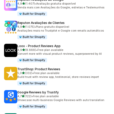
de 5 estrelas
4,9
(1.407)
•
Avaliação gratuita disponível
1407 total de avaliações
Venda mais com Avaliações do Google, estrelas e Testemunhos
Built for Shopify
Reputon Avaliações de Clientes
de 5 estrelas
4,9
(1.075)
•
Plano gratuito disponível
1075 total de avaliações
Avaliações reais no Trustpilot e Google com emails automáticos
Built for Shopify
Loox ‑ Product Reviews App
de 5 estrelas
4,9
(8.888)
•
Free plan available
8888 total de avaliações
Convert more with visual product reviews, superpowered by AI
Built for Shopify
TrustShop: Product Reviews
de 5 estrelas
5,0
(332)
•
Free plan available
332 total de avaliações
Build trust with review app, testimonial, store reviews import
Built for Shopify
Google Reviews by Trustify
de 5 estrelas
4,7
(122)
•
Free plan available
122 total de avaliações
Showcase multi-business Google Reviews with auto translation
Built for Shopify