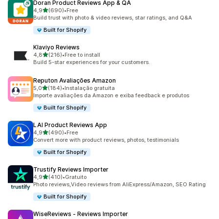
Doran Product Reviews App & QA
de 5 estrelas
4,9
(690)
•
Free
690 total de avaliações
Build trust with photo & video reviews, star ratings, and Q&A
Built for Shopify
Klaviyo Reviews
de 5 estrelas
4,8
(216)
•
Free to install
216 total de avaliações
Build 5-star experiences for your customers.
Reputon Avaliações Amazon
de 5 estrelas
5,0
(184)
•
Instalação gratuita
184 total de avaliações
Importe avaliações da Amazon e exiba feedback e produtos
Built for Shopify
LAI Product Reviews App
de 5 estrelas
4,9
(490)
•
Free
490 total de avaliações
Convert more with product reviews, photos, testimonials
Built for Shopify
Trustify Reviews Importer
de 5 estrelas
4,9
(410)
•
Gratuito
410 total de avaliações
Photo reviews,Video reviews from AliExpress/Amazon, SEO Rating
Built for Shopify
WiseReviews ‑ Reviews Importer