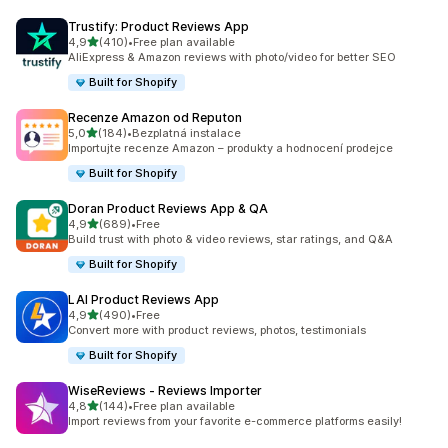
Trustify: Product Reviews App
z 5 hvězd
4,9
(410)
•
Free plan available
Celkový počet recenzí: 410
AliExpress & Amazon reviews with photo/video for better SEO
Built for Shopify
Recenze Amazon od Reputon
z 5 hvězd
5,0
(184)
•
Bezplatná instalace
Celkový počet recenzí: 184
Importujte recenze Amazon – produkty a hodnocení prodejce
Built for Shopify
Doran Product Reviews App & QA
z 5 hvězd
4,9
(689)
•
Free
Celkový počet recenzí: 689
Build trust with photo & video reviews, star ratings, and Q&A
Built for Shopify
LAI Product Reviews App
z 5 hvězd
4,9
(490)
•
Free
Celkový počet recenzí: 490
Convert more with product reviews, photos, testimonials
Built for Shopify
WiseReviews ‑ Reviews Importer
z 5 hvězd
4,8
(144)
•
Free plan available
Celkový počet recenzí: 144
Import reviews from your favorite e-commerce platforms easily!