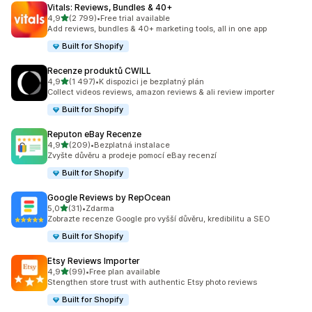
Vitals: Reviews, Bundles & 40+
z 5 hvězd
4,9
(2 799)
•
Free trial available
Celkový počet recenzí: 2799
Add reviews, bundles & 40+ marketing tools, all in one app
Built for Shopify
Recenze produktů CWILL
z 5 hvězd
4,9
(1 497)
•
K dispozici je bezplatný plán
Celkový počet recenzí: 1497
Collect videos reviews, amazon reviews & ali review importer
Built for Shopify
Reputon eBay Recenze
z 5 hvězd
4,9
(209)
•
Bezplatná instalace
Celkový počet recenzí: 209
Zvyšte důvěru a prodeje pomocí eBay recenzí
Built for Shopify
Google Reviews by RepOcean
z 5 hvězd
5,0
(31)
•
Zdarma
Celkový počet recenzí: 31
Zobrazte recenze Google pro vyšší důvěru, kredibilitu a SEO
Built for Shopify
Etsy Reviews Importer
z 5 hvězd
4,9
(99)
•
Free plan available
Celkový počet recenzí: 99
Stengthen store trust with authentic Etsy photo reviews
Built for Shopify