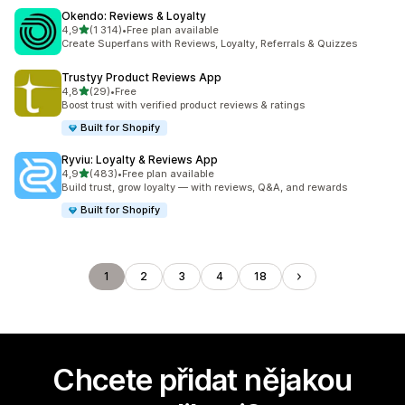
Okendo: Reviews & Loyalty
z 5 hvězd
4,9
(1 314)
•
Free plan available
Celkový počet recenzí: 1314
Create Superfans with Reviews, Loyalty, Referrals & Quizzes
Trustyy Product Reviews App
z 5 hvězd
4,8
(29)
•
Free
Celkový počet recenzí: 29
Boost trust with verified product reviews & ratings
Built for Shopify
Ryviu: Loyalty & Reviews App
z 5 hvězd
4,9
(483)
•
Free plan available
Celkový počet recenzí: 483
Build trust, grow loyalty — with reviews, Q&A, and rewards
Built for Shopify
1
2
3
4
18
Chcete přidat nějakou