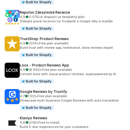
Built for Shopify
Reputon Zákaznické Recenze
z 5 hvězd
4,9
(1 075)
•
K dispozici je bezplatný plán
Celkový počet recenzí: 1075
Získejte pravé recenze na Trustpilot a Google díky e-mailům
Built for Shopify
TrustShop: Product Reviews
z 5 hvězd
4,9
(334)
•
Free plan available
Celkový počet recenzí: 334
Build trust with review app, testimonial, store reviews import
Built for Shopify
Loox ‑ Product Reviews App
z 5 hvězd
4,9
(8 892)
•
Free plan available
Celkový počet recenzí: 8892
Convert more with visual product reviews, superpowered by AI
Built for Shopify
Google Reviews by Trustify
z 5 hvězd
4,7
(122)
•
Free plan available
Celkový počet recenzí: 122
Showcase multi-business Google Reviews with auto translation
Built for Shopify
Klaviyo Reviews
z 5 hvězd
4,8
(216)
•
Free to install
Celkový počet recenzí: 216
Build 5-star experiences for your customers.