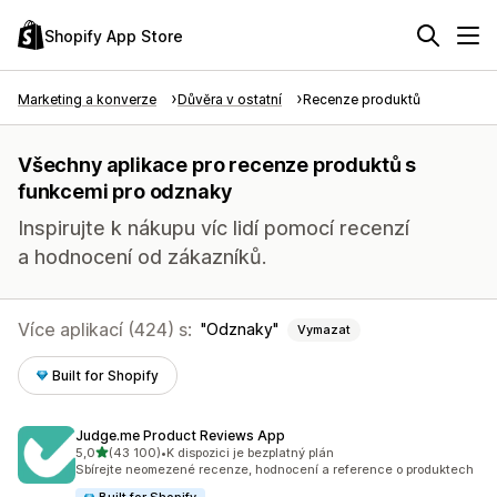
Shopify App Store
Marketing a konverze
Důvěra v ostatní
Recenze produktů
Všechny aplikace pro recenze produktů s
funkcemi pro odznaky
Inspirujte k nákupu víc lidí pomocí recenzí
a hodnocení od zákazníků.
Více aplikací (424) s:
Odznaky
Vymazat
Built for Shopify
Judge.me Product Reviews App
z 5 hvězd
5,0
(43 100)
•
K dispozici je bezplatný plán
Celkový počet recenzí: 43100
Sbírejte neomezené recenze, hodnocení a reference o produktech