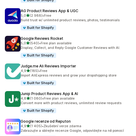
Built for Shopify
AG Product Reviews App & UGC
z 5 hvězd
5,0
(2 988)
•
Free
Celkový počet recenzí: 2988
Build trust w/ unlimited product reviews, photos, testimonials
Built for Shopify
Google Reviews Rocket
z 5 hvězd
5,0
(540)
•
Free plan available
Celkový počet recenzí: 540
Display, Collect, and Reply Google Customer Reviews with AI.
Built for Shopify
Judge.me Ali Reviews Importer
z 5 hvězd
4,9
(185)
•
Free
Celkový počet recenzí: 185
Import AliExpress reviews and grow your dropshipping store
Built for Shopify
Junip Product Reviews App & AI
z 5 hvězd
4,8
(1 080)
•
Free plan available
Celkový počet recenzí: 1080
Convert more with product reviews, unlimited review requests
Built for Shopify
Google recenze od Reputon
z 5 hvězd
4,9
(1 405)
•
Zkušební verze zdarma
Celkový počet recenzí: 1405
Zobrazujte a sbírejte recenze Google, odpovídejte na ně pomocí